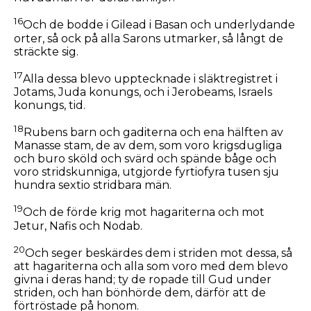
16
Och de bodde i Gilead i Basan och underlydande
orter, så ock på alla Sarons utmarker, så långt de
sträckte sig.
17
Alla dessa blevo upptecknade i släktregistret i
Jotams, Juda konungs, och i Jerobeams, Israels
konungs, tid.
18
Rubens barn och gaditerna och ena hälften av
Manasse stam, de av dem, som voro krigsdugliga
och buro sköld och svärd och spände båge och
voro stridskunniga, utgjorde fyrtiofyra tusen sju
hundra sextio stridbara män.
19
Och de förde krig mot hagariterna och mot
Jetur, Nafis och Nodab.
20
Och seger beskärdes dem i striden mot dessa, så
att hagariterna och alla som voro med dem blevo
givna i deras hand; ty de ropade till Gud under
striden, och han bönhörde dem, därför att de
förtröstade på honom.