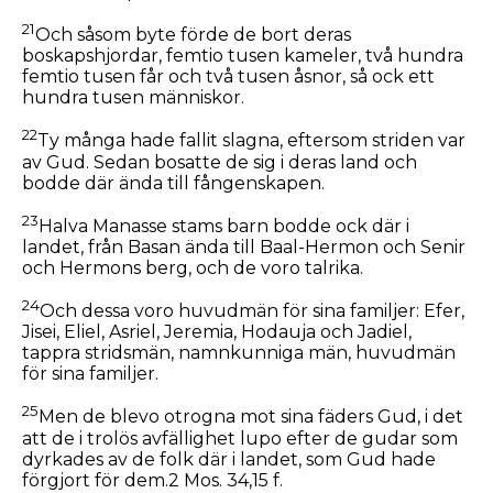
21
Och såsom byte förde de bort deras
boskapshjordar, femtio tusen kameler, två hundra
femtio tusen får och två tusen åsnor, så ock ett
hundra tusen människor.
22
Ty många hade fallit slagna, eftersom striden var
av Gud. Sedan bosatte de sig i deras land och
bodde där ända till fångenskapen.
23
Halva Manasse stams barn bodde ock där i
landet, från Basan ända till Baal-Hermon och Senir
och Hermons berg, och de voro talrika.
24
Och dessa voro huvudmän för sina familjer: Efer,
Jisei, Eliel, Asriel, Jeremia, Hodauja och Jadiel,
tappra stridsmän, namnkunniga män, huvudmän
för sina familjer.
25
Men de blevo otrogna mot sina fäders Gud, i det
att de i trolös avfällighet lupo efter de gudar som
dyrkades av de folk där i landet, som Gud hade
förgjort för dem.2 Mos. 34,15 f.