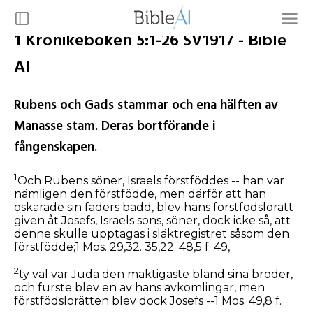
1 Krönikeboken 5:1-26 SV1917 - Bible
AI
Rubens och Gads stammar och ena hälften av
Manasse stam. Deras bortförande i
fångenskapen.
1
Och Rubens söner, Israels förstföddes -- han var
nämligen den förstfödde, men därför att han
oskärade sin faders bädd, blev hans förstfödslorätt
given åt Josefs, Israels sons, söner, dock icke så, att
denne skulle upptagas i släktregistret såsom den
förstfödde;1 Mos. 29,32. 35,22. 48,5 f. 49,
2
ty väl var Juda den mäktigaste bland sina bröder,
och furste blev en av hans avkomlingar, men
förstfödslorätten blev dock Josefs --1 Mos. 49,8 f.