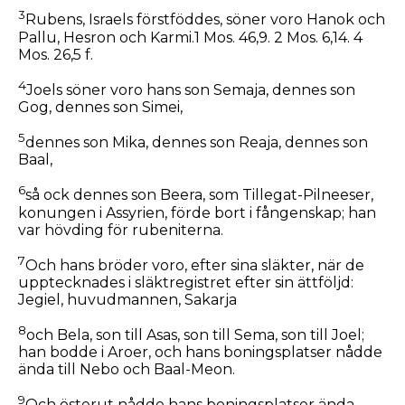
3
Rubens, Israels förstföddes, söner voro Hanok och
Pallu, Hesron och Karmi.1 Mos. 46,9. 2 Mos. 6,14. 4
Mos. 26,5 f.
4
Joels söner voro hans son Semaja, dennes son
Gog, dennes son Simei,
5
dennes son Mika, dennes son Reaja, dennes son
Baal,
6
så ock dennes son Beera, som Tillegat-Pilneeser,
konungen i Assyrien, förde bort i fångenskap; han
var hövding för rubeniterna.
7
Och hans bröder voro, efter sina släkter, när de
upptecknades i släktregistret efter sin ättföljd:
Jegiel, huvudmannen, Sakarja
8
och Bela, son till Asas, son till Sema, son till Joel;
han bodde i Aroer, och hans boningsplatser nådde
ända till Nebo och Baal-Meon.
9
Och österut nådde hans boningsplatser ända