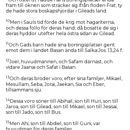
fram till öknen som sträcker sig ifrån floden Frat; ty
de hade stora boskapshjordar i Gileads land.
10
Men i Sauls tid förde de krig mot hagariterna,
och dessa föllo för deras hand; då bosatte de sig i
deras hyddor utefter hela östra sidan av Gilead.
11
Och Gads barn hade sina boningsplatser gent
emot dem i landet Basan ända till Salka:Jos. 13,24 f.
12
Joel, huvudmannen, och Safam därnäst, och
vidare Jaanai och Safat i Basan.
13
Och deras bröder voro, efter sina familjer, Mikael,
Mesullam, Seba, Jorai, Jaekan, Sia och Eber,
tillsammans sju.
14
Dessa voro söner till Abihail, son till Huri, son till
Jaroa, son till Gilead, son till Mikael, son till Jesisai,
son till Jado, son till Bus.
15
Men Ahi, son till Abdiel, son till Guni, var
huvudman för deras familjer.