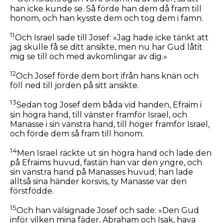
han icke kunde se. Så förde han dem då fram till
honom, och han kysste dem och tog dem i famn.
11
Och Israel sade till Josef: »Jag hade icke tänkt att
jag skulle få se ditt ansikte, men nu har Gud låtit
mig se till och med avkomlingar av dig.»
12
Och Josef förde dem bort ifrån hans knän och
föll ned till jorden på sitt ansikte.
13
Sedan tog Josef dem båda vid handen, Efraim i
sin högra hand, till vänster framför Israel, och
Manasse i sin vänstra hand, till höger framför Israel,
och förde dem så fram till honom.
14
Men Israel räckte ut sin högra hand och lade den
på Efraims huvud, fastän han var den yngre, och
sin vänstra hand på Manasses huvud; han lade
alltså sina händer korsvis, ty Manasse var den
förstfödde.
15
Och han välsignade Josef och sade: »Den Gud
inför vilken mina fäder, Abraham och Isak, hava