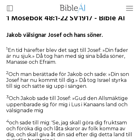
1 Mosebok 48:1-22 SV1917 - Bible AI
Jakob välsignar Josef och hans söner.
1
En tid härefter blev det sagt till Josef: »Din fader
är nu sjuk.» Då tog han med sig sina båda söner,
Manasse och Efraim.
2
Och man berättade för Jakob och sade: »Din son
Josef har nu kommit till dig.» Då tog Israel styrka
till sig och satte sig upp i sängen.
3
Och Jakob sade till Josef: »Gud den Allsmäktige
uppenbarade sig för mig i Lus i Kanaans land och
välsignade mig
4
och sade till mig: 'Se, jag skall göra dig fruktsam
och föröka dig och låta skaror av folk komma av
dig, och skall giva åt din säd efter dig detta land till