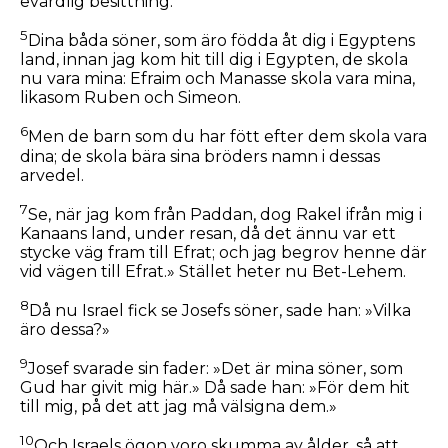
evärdlig besittning.'
5
Dina båda söner, som äro födda åt dig i Egyptens
land, innan jag kom hit till dig i Egypten, de skola
nu vara mina: Efraim och Manasse skola vara mina,
likasom Ruben och Simeon.
6
Men de barn som du har fött efter dem skola vara
dina; de skola bära sina bröders namn i dessas
arvedel.
7
Se, när jag kom från Paddan, dog Rakel ifrån mig i
Kanaans land, under resan, då det ännu var ett
stycke väg fram till Efrat; och jag begrov henne där
vid vägen till Efrat.» Stället heter nu Bet-Lehem.
8
Då nu Israel fick se Josefs söner, sade han: »Vilka
äro dessa?»
9
Josef svarade sin fader: »Det är mina söner, som
Gud har givit mig här.» Då sade han: »För dem hit
till mig, på det att jag må välsigna dem.»
10
Och Israels ögon voro skumma av ålder, så att