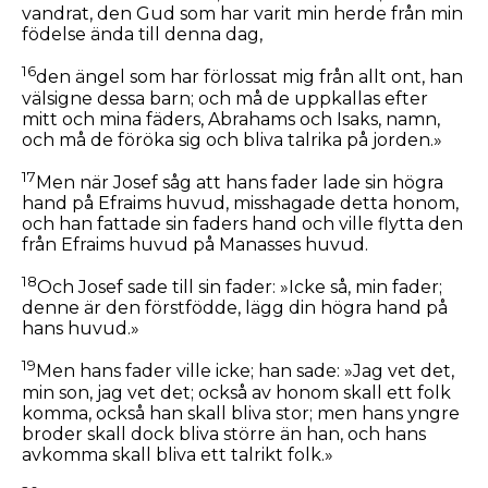
vandrat, den Gud som har varit min herde från min
födelse ända till denna dag,
16
den ängel som har förlossat mig från allt ont, han
välsigne dessa barn; och må de uppkallas efter
mitt och mina fäders, Abrahams och Isaks, namn,
och må de föröka sig och bliva talrika på jorden.»
17
Men när Josef såg att hans fader lade sin högra
hand på Efraims huvud, misshagade detta honom,
och han fattade sin faders hand och ville flytta den
från Efraims huvud på Manasses huvud.
18
Och Josef sade till sin fader: »Icke så, min fader;
denne är den förstfödde, lägg din högra hand på
hans huvud.»
19
Men hans fader ville icke; han sade: »Jag vet det,
min son, jag vet det; också av honom skall ett folk
komma, också han skall bliva stor; men hans yngre
broder skall dock bliva större än han, och hans
avkomma skall bliva ett talrikt folk.»