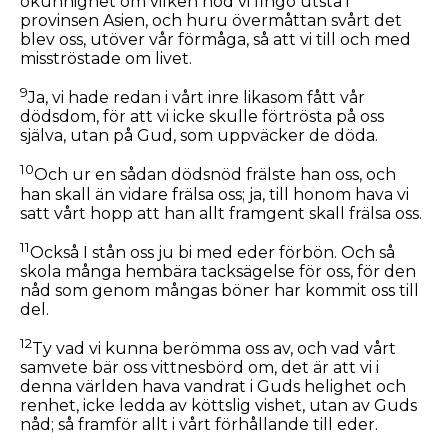
okunnighet om vilken nöd vi fingo utstå i
provinsen Asien, och huru övermåttan svårt det
blev oss, utöver vår förmåga, så att vi till och med
misströstade om livet.
9
Ja, vi hade redan i vårt inre likasom fått vår
dödsdom, för att vi icke skulle förtrösta på oss
själva, utan på Gud, som uppväcker de döda.
10
Och ur en sådan dödsnöd frälste han oss, och
han skall än vidare frälsa oss; ja, till honom hava vi
satt vårt hopp att han allt framgent skall frälsa oss.
11
Också I stån oss ju bi med eder förbön. Och så
skola många hembära tacksägelse för oss, för den
nåd som genom mångas böner har kommit oss till
del.
12
Ty vad vi kunna berömma oss av, och vad vårt
samvete bär oss vittnesbörd om, det är att vi i
denna världen hava vandrat i Guds helighet och
renhet, icke ledda av köttslig vishet, utan av Guds
nåd; så framför allt i vårt förhållande till eder.