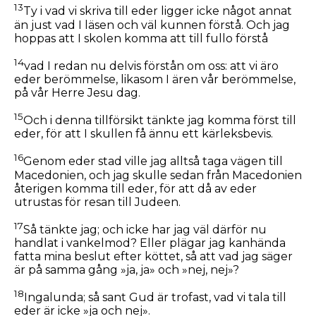
13
Ty i vad vi skriva till eder ligger icke något annat
än just vad I läsen och väl kunnen förstå. Och jag
hoppas att I skolen komma att till fullo förstå
14
vad I redan nu delvis förstån om oss: att vi äro
eder berömmelse, likasom I ären vår berömmelse,
på vår Herre Jesu dag.
15
Och i denna tillförsikt tänkte jag komma först till
eder, för att I skullen få ännu ett kärleksbevis.
16
Genom eder stad ville jag alltså taga vägen till
Macedonien, och jag skulle sedan från Macedonien
återigen komma till eder, för att då av eder
utrustas för resan till Judeen.
17
Så tänkte jag; och icke har jag väl därför nu
handlat i vankelmod? Eller plägar jag kanhända
fatta mina beslut efter köttet, så att vad jag säger
är på samma gång »ja, ja» och »nej, nej»?
18
Ingalunda; så sant Gud är trofast, vad vi tala till
eder är icke »ja och nej».