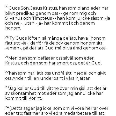
19
Guds Son, Jesus Kristus, han som bland eder har
blivit predikad genom oss -- genom mig och
Silvanus och Timoteus -- han kom ju icke såsom »ja
och nej», utan »ja» har kommit i och genom
honom.
20
Ty Guds löften, så många de äro, hava i honom
fått sitt »ja»; därför få de ock genom honom sitt
»amen», på det att Gud må bliva ärad genom oss.
21
Men den som befäster oss såväl som eder i
Kristus, och den som har smort oss, det är Gud,
22
han som har låtit oss undfå sitt insegel och givit
oss Anden till en underpant i våra hjärtan.
23
Jag kallar Gud till vittne över min själ, att det är
av skonsamhet mot eder som jag ännu icke har
kommit till Korint.
24
(Detta säger jag icke, som om vi vore herrar över
eder tro; fastmer äro vi edra medarbetare till att