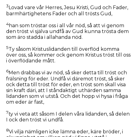
3
Lovad vare vår Herres, Jesu Kristi, Gud och Fader,
barmhärtighetens Fader och all trösts Gud,
4
han som tröstar oss i all vår nöd, så att vi genom
den tröst vi själva undfå av Gud kunna trösta dem
som äro stadda i allahanda nöd.
5
Ty såsom Kristuslidanden till överflöd komma
över oss, så kommer ock genom Kristus tröst till oss
i överflödande mått.
6
Men drabbas vi av nöd, så sker detta till tröst och
frälsning för eder. Undfå vi däremot tröst, så sker
ock detta till tröst för eder, en tröst som skall visa
sin kraft däri, att I ståndaktigt uthärden samma
lidanden som vi utstå. Och det hopp vi hysa i fråga
om eder är fast,
7
ty vi veta att såsom I delen våra lidanden, så delen
I ock den tröst vi undfå.
8
Vi vilja nämligen icke lämna eder, käre bröder, i