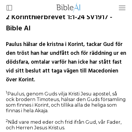
2 Korinthierbrevet 1:1-24 SV1917 -
Bible AI
Paulus hälsar de kristna i Korint, tackar Gud för
den tröst han har undfått och för räddning ur en
dödsfara, omtalar varför han icke har stått fast
vid sitt beslut att taga vägen till Macedonien
över Korint.
1
Paulus, genom Guds vilja Kristi Jesu apostel, så
ock brodern Timoteus, hälsar den Guds församling
som finnes i Korint, och tillika alla de heliga som
finnas i hela Akaja.
2
Nåd vare med eder och frid ifrån Gud, vår Fader,
och Herren Jesus Kristus.