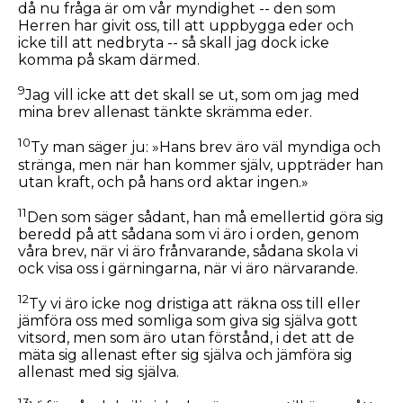
då nu fråga är om vår myndighet -- den som
Herren har givit oss, till att uppbygga eder och
icke till att nedbryta -- så skall jag dock icke
komma på skam därmed.
9
Jag vill icke att det skall se ut, som om jag med
mina brev allenast tänkte skrämma eder.
10
Ty man säger ju: »Hans brev äro väl myndiga och
stränga, men när han kommer själv, uppträder han
utan kraft, och på hans ord aktar ingen.»
11
Den som säger sådant, han må emellertid göra sig
beredd på att sådana som vi äro i orden, genom
våra brev, när vi äro frånvarande, sådana skola vi
ock visa oss i gärningarna, när vi äro närvarande.
12
Ty vi äro icke nog dristiga att räkna oss till eller
jämföra oss med somliga som giva sig själva gott
vitsord, men som äro utan förstånd, i det att de
mäta sig allenast efter sig själva och jämföra sig
allenast med sig själva.
13