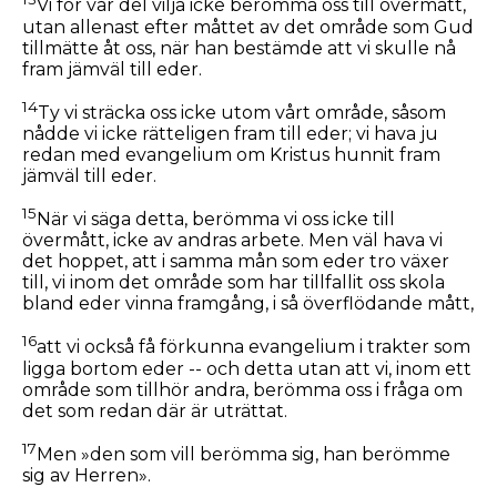
Vi för vår del vilja icke berömma oss till övermått,
utan allenast efter måttet av det område som Gud
tillmätte åt oss, när han bestämde att vi skulle nå
fram jämväl till eder.
14
Ty vi sträcka oss icke utom vårt område, såsom
nådde vi icke rätteligen fram till eder; vi hava ju
redan med evangelium om Kristus hunnit fram
jämväl till eder.
15
När vi säga detta, berömma vi oss icke till
övermått, icke av andras arbete. Men väl hava vi
det hoppet, att i samma mån som eder tro växer
till, vi inom det område som har tillfallit oss skola
bland eder vinna framgång, i så överflödande mått,
16
att vi också få förkunna evangelium i trakter som
ligga bortom eder -- och detta utan att vi, inom ett
område som tillhör andra, berömma oss i fråga om
det som redan där är uträttat.
17
Men »den som vill berömma sig, han berömme
sig av Herren».