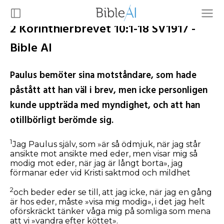
2 Korinthierbrevet 10:1-18 SV1917 -
Bible AI
Paulus bemöter sina motståndare, som hade
påstått att han väl i brev, men icke personligen
kunde uppträda med myndighet, och att han
otillbörligt berömde sig.
1
Jag Paulus själv, som »är så ödmjuk, när jag står
ansikte mot ansikte med eder, men visar mig så
modig mot eder, när jag är långt borta», jag
förmanar eder vid Kristi saktmod och mildhet
2
och beder eder se till, att jag icke, när jag en gång
är hos eder, måste »visa mig modig», i det jag helt
oförskräckt tänker våga mig på somliga som mena
att vi »vandra efter köttet».