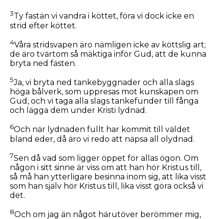
3
Ty fastän vi vandra i köttet, föra vi dock icke en
strid efter köttet.
4
Våra stridsvapen äro nämligen icke av köttslig art;
de äro tvärtom så mäktiga inför Gud, att de kunna
bryta ned fästen.
5
Ja, vi bryta ned tankebyggnader och alla slags
höga bålverk, som uppresas mot kunskapen om
Gud, och vi taga alla slags tankefunder till fånga
och lägga dem under Kristi lydnad.
6
Och när lydnaden fullt har kommit till väldet
bland eder, då äro vi redo att näpsa all olydnad.
7
Sen då vad som ligger öppet för allas ögon. Om
någon i sitt sinne är viss om att han hör Kristus till,
så må han ytterligare besinna inom sig, att lika visst
som han själv hör Kristus till, lika visst göra också vi
det.
8
Och om jag än något härutöver berömmer mig,