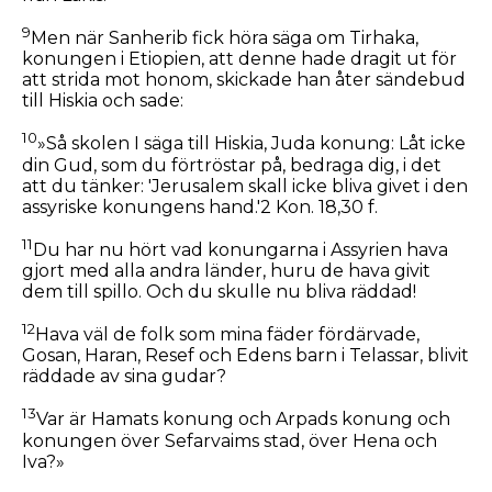
9
Men när Sanherib fick höra säga om Tirhaka,
konungen i Etiopien, att denne hade dragit ut för
att strida mot honom, skickade han åter sändebud
till Hiskia och sade:
10
»Så skolen I säga till Hiskia, Juda konung: Låt icke
din Gud, som du förtröstar på, bedraga dig, i det
att du tänker: 'Jerusalem skall icke bliva givet i den
assyriske konungens hand.'2 Kon. 18,30 f.
11
Du har nu hört vad konungarna i Assyrien hava
gjort med alla andra länder, huru de hava givit
dem till spillo. Och du skulle nu bliva räddad!
12
Hava väl de folk som mina fäder fördärvade,
Gosan, Haran, Resef och Edens barn i Telassar, blivit
räddade av sina gudar?
13
Var är Hamats konung och Arpads konung och
konungen över Sefarvaims stad, över Hena och
Iva?»