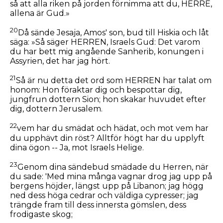
så att alla riken på jorden förnimma att du, HERRE,
allena är Gud.»
20
Då sände Jesaja, Amos' son, bud till Hiskia och låt
säga: »Så säger HERREN, Israels Gud: Det varom
du har bett mig angående Sanherib, konungen i
Assyrien, det har jag hört.
21
Så är nu detta det ord som HERREN har talat om
honom: Hon föraktar dig och bespottar dig,
jungfrun dottern Sion; hon skakar huvudet efter
dig, dottern Jerusalem.
22
vem har du smädat och hädat, och mot vem har
du upphävt din röst? Alltför högt har du upplyft
dina ögon -- Ja, mot Israels Helige.
23
Genom dina sändebud smädade du Herren, när
du sade: 'Med mina många vagnar drog jag upp på
bergens höjder, längst upp på Libanon; jag högg
ned dess höga cedrar och väldiga cypresser; jag
trängde fram till dess innersta gömslen, dess
frodigaste skog;