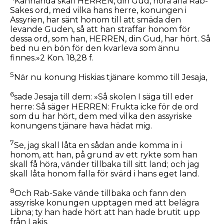
Kanhända skall HERREN, din Gud, höra alla Rab-
Sakes ord, med vilka hans herre, konungen i
Assyrien, har sänt honom till att smäda den
levande Guden, så att han straffar honom för
dessa ord, som han, HERREN, din Gud, har hört. Så
bed nu en bön för den kvarleva som ännu
finnes.»2 Kon. 18,28 f.
5
När nu konung Hiskias tjänare kommo till Jesaja,
6
sade Jesaja till dem: »Så skolen I säga till eder
herre: Så säger HERREN: Frukta icke för de ord
som du har hört, dem med vilka den assyriske
konungens tjänare hava hädat mig.
7
Se, jag skall låta en sådan ande komma in i
honom, att han, på grund av ett rykte som han
skall få höra, vänder tillbaka till sitt land; och jag
skall låta honom falla för svärd i hans eget land.
8
Och Rab-Sake vände tillbaka och fann den
assyriske konungen upptagen med att belägra
Libna; ty han hade hört att han hade brutit upp
från Lakis.