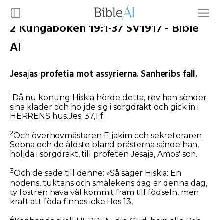
2 Kungaboken 19:1-37 SV1917 - Bible
AI
Jesajas profetia mot assyrierna. Sanheribs fall.
1
Då nu konung Hiskia hörde detta, rev han sönder
sina kläder och höljde sig i sorgdräkt och gick in i
HERRENS hus.Jes. 37,1 f.
2
Och överhovmästaren Eljakim och sekreteraren
Sebna och de äldste bland prästerna sände han,
höljda i sorgdräkt, till profeten Jesaja, Amos' son.
3
Och de sade till denne: »Så säger Hiskia: En
nödens, tuktans och smälekens dag är denna dag,
ty fostren hava väl kommit fram till födseln, men
kraft att föda finnes icke.Hos 13,
4