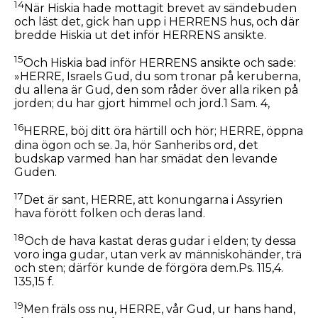
14
När Hiskia hade mottagit brevet av sändebuden
och läst det, gick han upp i HERRENS hus, och där
bredde Hiskia ut det inför HERRENS ansikte.
15
Och Hiskia bad inför HERRENS ansikte och sade:
»HERRE, Israels Gud, du som tronar på keruberna,
du allena är Gud, den som råder över alla riken på
jorden; du har gjort himmel och jord.1 Sam. 4,
16
HERRE, böj ditt öra härtill och hör; HERRE, öppna
dina ögon och se. Ja, hör Sanheribs ord, det
budskap varmed han har smädat den levande
Guden.
17
Det är sant, HERRE, att konungarna i Assyrien
hava förött folken och deras land.
18
Och de hava kastat deras gudar i elden; ty dessa
voro inga gudar, utan verk av människohänder, trä
och sten; därför kunde de förgöra dem.Ps. 115,4.
135,15 f.
19
Men fräls oss nu, HERRE, vår Gud, ur hans hand,