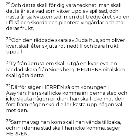
29
Och detta skall för dig vara tecknet: man skall
detta år äta vad som växer upp av spillsäd, och
nästa år självvuxen säd; men det tredje året skolen
I få så och skörda och plantera vingårdar och äta
deras frukt.
30
Och den räddade skara av Juda hus, som bliver
kvar, skall åter skjuta rot nedtill och bära frukt
upptill.
31
Ty från Jerusalem skall utgå en kvarleva, en
räddad skara från Sions berg. HERRENS nitälskan
skall göra detta.
32
Därför säger HERREN så om konungen i
Assyrien: Han skall icke komma in i denna stad och
icke skjuta någon pil ditin; han skall icke mot den
föra fram någon sköld eller kasta upp någon vall
mot den.
33
Samma väg han kom skall han vända tillbaka,
och in i denna stad skall han icke komma, säger
HERREN.