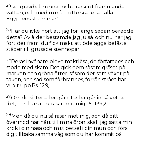
24
jag grävde brunnar och drack ut främmande
vatten, och med min fot uttorkade jag alla
Egyptens strömmar.'
25
Har du icke hört att jag för länge sedan beredde
detta? Av ålder bestämde jag ju så; och nu har jag
fört det fram: du fick makt att ödelägga befästa
städer till grusade stenhopar.
26
Deras invånare blevo maktlösa, de förfärades och
stodo med skam. Det gick dem såsom gräset på
marken och gröna örter, såsom det som växer på
taken, och säd som förbrännes, förrän strået har
vuxit upp.Ps. 129,
27
Om du sitter eller går ut eller går in, så vet jag
det, och huru du rasar mot mig.Ps. 139,2
28
Men då du nu så rasar mot mig, och då ditt
övermod har nått till mina öron, skall jag sätta min
krok i din näsa och mitt betsel i din mun och föra
dig tillbaka samma väg som du har kommit på.