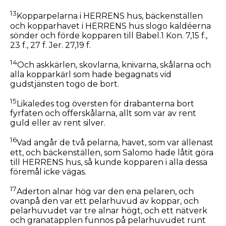
13
Kopparpelarna i HERRENS hus, bäckenställen
och kopparhavet i HERRENS hus slogo kaldéerna
sönder och förde kopparen till Babel.1 Kon. 7,15 f.,
23 f., 27 f. Jer. 27,19 f.
14
Och askkärlen, skovlarna, knivarna, skålarna och
alla kopparkärl som hade begagnats vid
gudstjänsten togo de bort.
15
Likaledes tog översten för drabanterna bort
fyrfaten och offerskålarna, allt som var av rent
guld eller av rent silver.
16
Vad angår de två pelarna, havet, som var allenast
ett, och bäckenställen, som Salomo hade låtit göra
till HERRENS hus, så kunde kopparen i alla dessa
föremål icke vägas.
17
Aderton alnar hög var den ena pelaren, och
ovanpå den var ett pelarhuvud av koppar, och
pelarhuvudet var tre alnar högt, och ett nätverk
och granatäpplen funnos på pelarhuvudet runt