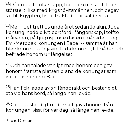
26
Då bröt allt folket upp, från den minste till den
störste, tillika med krigshövitsmännen, och begav
sig till Egypten; ty de fruktade för kaldéerna.
27
Men i det trettiosjunde året sedan Jojakin, Juda
konung, hade blivit bortförd i fångenskap, i tolfte
månaden, på tjugusjunde dagen i månaden, tog
Evil-Merodak, konungen i Babel -- samma år han
blev konung -- Jojakin, Juda konung, till nåder och
befriade honom ur fängelset;
28
Och han talade vänligt med honom och gav
honom främsta platsen bland de konungar som
voro hos honom i Babel.
29
Han fick lägga av sin fångdräkt och beständigt
äta vid hans bord, så länge han levde.
30
Och ett ständigt underhåll gavs honom från
konungen, visst för var dag, så länge han levde.
Public Domain