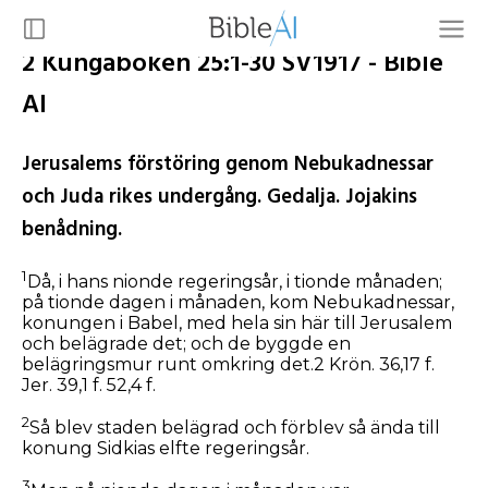
2 Kungaboken 25:1-30 SV1917 - Bible
AI
Jerusalems förstöring genom Nebukadnessar
och Juda rikes undergång. Gedalja. Jojakins
benådning.
1
Då, i hans nionde regeringsår, i tionde månaden;
på tionde dagen i månaden, kom Nebukadnessar,
konungen i Babel, med hela sin här till Jerusalem
och belägrade det; och de byggde en
belägringsmur runt omkring det.2 Krön. 36,17 f.
Jer. 39,1 f. 52,4 f.
2
Så blev staden belägrad och förblev så ända till
konung Sidkias elfte regeringsår.
3