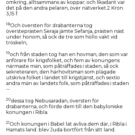
omkring, alltsammans av koppar; och likadant var
det på den andra pelaren, över nätverket.2 Krön.
3,15 f.
18
Och översten för drabanterna tog
översteprästen Seraja jämte Sefanja, prästen näst
under honom, så ock de tre som höllo vakt vid
tröskeln,
19
och från staden tog han en hovman, den som var
anförare för krigsfolket, och fem av konungens
närmaste män, som påträffades i staden, så ock
sekreteraren, den härhövitsman som plägade
utskriva folket i landet till krigstjänst, och sextio
andra män av landets folk, som påträffades i staden
--
20
dessa tog Nebusaradan, översten för
drabanterna, och förde dem till den babyloniske
konungen i Ribla.
21
Och konungen i Babel lät avliva dem där, i Ribla i
Hamats land. blev Juda bortfört från sitt land.