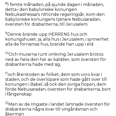
8
I femte månaden, på sjunde dagen i månaden,
detta i den babyloniske konungen
Nebukadnessars nittonde regeringsår, kom den
babyloniske konungens tjänare Nebusaradan,
översten för drabanterna, till Jerusalem.
9
Denne brände upp HERRENS hus och
konungshuset: ja, alla hus i Jerusalem, i synnerhet
alla de förnämas hus, brände han upp i eld.
10
Och murarna runt omkring Jerusalem brötos
ned av hela den här av kaldéer, som översten för
drabanterna hade med sig,
11
och återstoden av folket, dem som voro kvar i
staden, och de överlöpare som hade gått över till
konungen i Babel, så ock den övriga hopen, dem
förde Nebusaradan, översten för drabanterna, bort
i fångenskap.
12
Men av de ringaste i landet lämnade översten för
drabanterna några kvar till vingårdsmän och
åkermän.