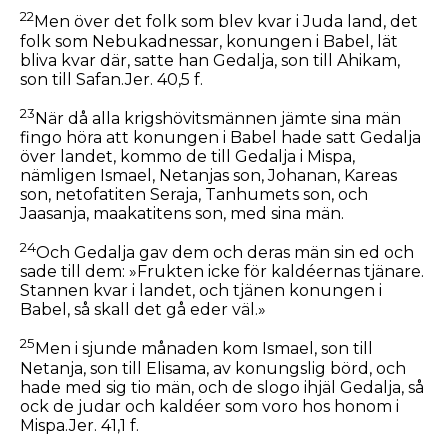
22
Men över det folk som blev kvar i Juda land, det
folk som Nebukadnessar, konungen i Babel, lät
bliva kvar där, satte han Gedalja, son till Ahikam,
son till Safan.Jer. 40,5 f.
23
När då alla krigshövitsmännen jämte sina män
fingo höra att konungen i Babel hade satt Gedalja
över landet, kommo de till Gedalja i Mispa,
nämligen Ismael, Netanjas son, Johanan, Kareas
son, netofatiten Seraja, Tanhumets son, och
Jaasanja, maakatitens son, med sina män.
24
Och Gedalja gav dem och deras män sin ed och
sade till dem: »Frukten icke för kaldéernas tjänare.
Stannen kvar i landet, och tjänen konungen i
Babel, så skall det gå eder väl.»
25
Men i sjunde månaden kom Ismael, son till
Netanja, son till Elisama, av konungslig börd, och
hade med sig tio män, och de slogo ihjäl Gedalja, så
ock de judar och kaldéer som voro hos honom i
Mispa.Jer. 41,1 f.