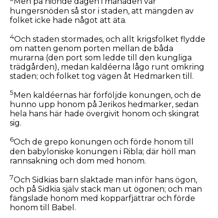
Men på nionde dagen i månaden var
hungersnöden så stor i staden, att mängden av
folket icke hade något att äta.
4
Och staden stormades, och allt krigsfolket flydde
om natten genom porten mellan de båda
murarna (den port som ledde till den kungliga
trädgården), medan kaldéerna lågo runt omkring
staden; och folket tog vägen åt Hedmarken till.
5
Men kaldéernas här förföljde konungen, och de
hunno upp honom på Jerikos hedmarker, sedan
hela hans här hade övergivit honom och skingrat
sig.
6
Och de grepo konungen och förde honom till
den babyloniske konungen i Ribla; där höll man
rannsakning och dom med honom.
7
Och Sidkias barn slaktade man inför hans ögon,
och på Sidkia själv stack man ut ögonen; och man
fängslade honom med kopparfjättrar och förde
honom till Babel.