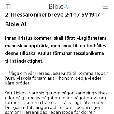
2 Thessalonikerbreve 2:1-17 SV1917 -
Bible AI
Innan Kristus kommer, skall först »Laglöshetens
människa» uppträda, men ännu till en tid hålles
denne tillbaka. Paulus förmanar tessalonikerna
till ståndaktighet.
1
I fråga om vår Herres, Jesu Kristi, tillkommelse, och
huru vi skola församlas till honom, bedja vi eder,
käre bröder,
2
att I icke -- vare sig genom någon »andeingivelse»
eller på grund av något ord eller något brev, som
förmenas komma från oss -- så hastigt låten eder
bringas ur fattningen och förloren besinningen,
som om Herrens dag redan stode för dörren.