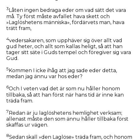
3
Låten ingen bedraga eder om vad sätt det vara
må. Ty först måste avfallet hava skett och
»Laglöshetens människa», fördärvets man, hava
trätt fram,
4
vedersakaren, som upphäver sig över allt vad
gud heter, och allt som kallas heligt, så att han
tager sitt säte i Guds tempel och föregiver sig vara
Gud.
5
Kommen I icke ihåg att jag sade eder detta,
medan jag ännu var hos eder?
6
Och I veten vad det är som nu håller honom
tillbaka, så att han först när hans tid är inne kan
träda fram.
7
Redan är ju laglöshetens hemlighet verksam;
allenast måste den som ännu håller tillbaka först
skaffas ur vägen.
8
Sedan skall »den Laglöse» träda fram, och honom