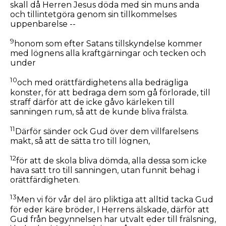
skall då Herren Jesus döda med sin muns anda
och tillintetgöra genom sin tillkommelses
uppenbarelse --
9
honom som efter Satans tillskyndelse kommer
med lögnens alla kraftgärningar och tecken och
under
10
och med orättfärdighetens alla bedrägliga
konster, för att bedraga dem som gå förlorade, till
straff därför att de icke gåvo kärleken till
sanningen rum, så att de kunde bliva frälsta.
11
Därför sänder ock Gud över dem villfarelsens
makt, så att de sätta tro till lögnen,
12
för att de skola bliva dömda, alla dessa som icke
hava satt tro till sanningen, utan funnit behag i
orättfärdigheten.
13
Men vi för vår del äro pliktiga att alltid tacka Gud
för eder käre bröder, I Herrens älskade, därför att
Gud från begynnelsen har utvalt eder till frälsning,