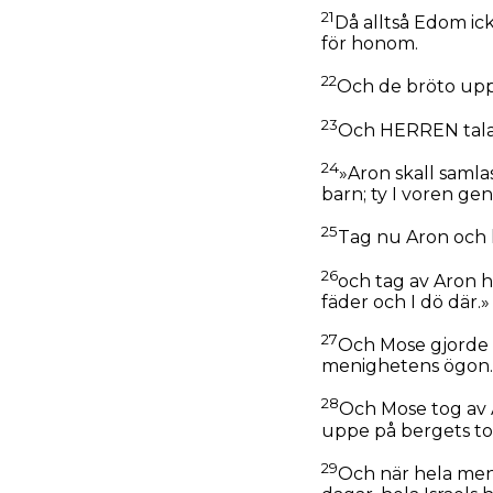
21
Då alltså Edom ick
för honom.
22
Och de bröto upp 
23
Och HERREN talade
24
»Aron skall samlas
barn; ty I voren ge
25
Tag nu Aron och 
26
och tag av Aron ha
fäder och I dö där.»
27
Och Mose gjorde 
menighetens ögon.
28
Och Mose tog av 
uppe på bergets to
29
Och när hela men