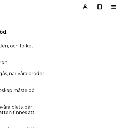
öd.
den, och folket
ron.
gås, när våra broder
 boskap måste dö
våra plats, där
atten finnes att