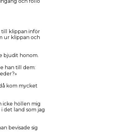
ingång och föllo
ill klippan inför
em ur klippan och
e bjudit honom.
 han till dem:
 eder?»
; då kom mycket
 icke höllen mig
n i det land som jag
han bevisade sig