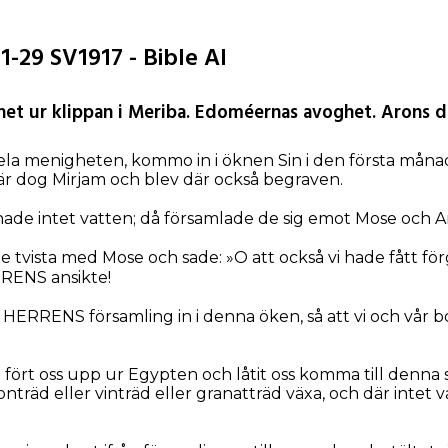
-29 SV1917 - Bible AI
net ur klippan i Meriba. Edoméernas avoghet. Arons d
hela menigheten, kommo in i öknen Sin i den första måna
är dog Mirjam och blev där också begraven.
de intet vatten; då församlade de sig emot Mose och A
 tvista med Mose och sade: »O att också vi hade fått för
RRENS ansikte!
t HERRENS församling in i denna öken, så att vi och vår
 fört oss upp ur Egypten och låtit oss komma till denna s
onträd eller vinträd eller granatträd växa, och där intet v