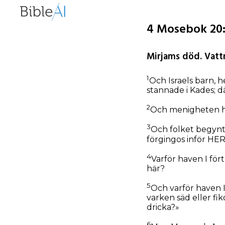
4 Mosebok 20:1
Mirjams död. Vatt
1
Och Israels barn, 
stannade i Kades; d
2
Och menigheten ha
3
Och folket begynte
förgingos inför HE
4
Varför haven I för
här?
5
Och varför haven I
varken säd eller fik
dricka?»
6