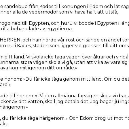
 sändebud från Kades till konungen i Edom och lät säga
änner alla de vedermödor som vi hava haft att utstå,
ogo ned till Egypten, och huru vi bodde i Egypten i lång
o illa behandlade av egyptierna.
l HERREN, och han hörde vår röst och sände en ängel so
äro nu i Kades, staden som ligger vid gränsen till ditt omr
 ditt land. Vi skola icke taga vägen över åkrar och vingå
narna; stora vägen skola vi gå, utan att vika av vare sig ti
vi hava kommit igenom ditt område.»
 honom: »Du får icke tåga genom mitt land. Om du det g
ärd.»
sade till honom: »På den allmänna farvägen skola vi drag
cker av ditt vatten, skall jag betala det. Jag begär ju ing
 härigenom.»
j, du får icke tåga härigenom.» Och Edom drog ut mo
akt.