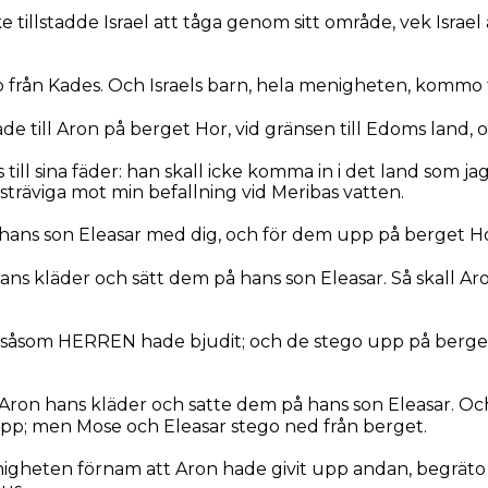
e tillstadde Israel att tåga genom sitt område, vek Israe
från Kades. Och Israels barn, hela menigheten, kommo t
 till Aron på berget Hor, vid gränsen till Edoms land, o
 till sina fäder: han skall icke komma in i det land som jag 
nsträviga mot min befallning vid Meribas vatten.
hans son Eleasar med dig, och för dem upp på berget Ho
ns kläder och sätt dem på hans son Eleasar. Så skall Aron
såsom HERREN hade bjudit; och de stego upp på berget
Aron hans kläder och satte dem på hans son Eleasar. Oc
pp; men Mose och Eleasar stego ned från berget.
igheten förnam att Aron hade givit upp andan, begräto 