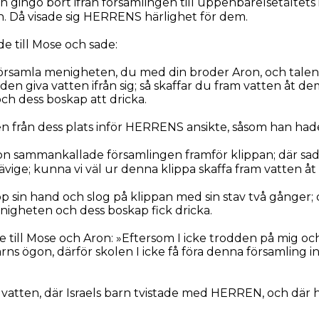
gingo bort ifrån församlingen till uppenbarelsetältets 
n. Då visade sig HERRENS härlighet för dem.
 till Mose och sade:
örsamla menigheten, du med din broder Aron, och talen t
 den giva vatten ifrån sig; så skaffar du fram vatten åt d
ch dess boskap att dricka.
en från dess plats inför HERRENS ansikte, såsom han had
n sammankallade församlingen framför klippan; där sade
ävige; kunna vi väl ur denna klippa skaffa fram vatten åt
p sin hand och slog på klippan med sin stav två gånger
enigheten och dess boskap fick dricka.
ill Mose och Aron: »Eftersom I icke trodden på mig och
barns ögon, därför skolen I icke få föra denna församling i
 vatten, där Israels barn tvistade med HERREN, och där 