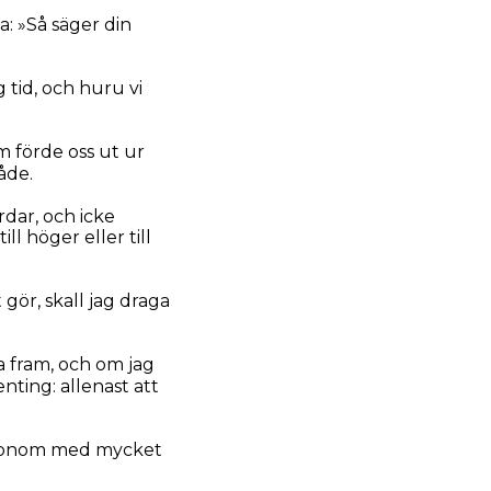
: »Så säger din
 tid, och huru vi
m förde oss ut ur
åde.
rdar, och icke
ll höger eller till
ör, skall jag draga
a fram, och om jag
enting: allenast att
t honom med mycket