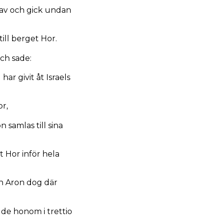
l av och gick undan
ill berget Hor.
ch sade:
har givit åt Israels
r,
 samlas till sina
 Hor inför hela
h Aron dog där
de honom i trettio