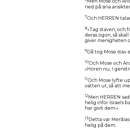
Men Mose och Aron 
ned på sina ansikte
7
Och HERREN talade
8
»Tag staven, och f
deras ögon, så skall
giver menigheten o
9
Då tog Mose stav 
10
Och Mose och Aro
»Hören nu, I genstr
11
Och Mose lyfte up
vatten ut, så att m
12
Men HERREN sade t
helig inför Israels 
har givit dem.»
13
Detta var Meribas
helig på dem.