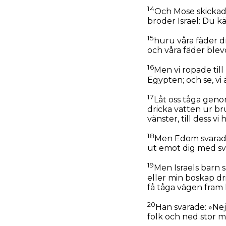
14
Och Mose skickade
broder Israel: Du k
15
huru våra fäder dr
och våra fäder blev
16
Men vi ropade til
Egypten; och se, vi 
17
Låt oss tåga genom
dricka vatten ur brun
vänster, till dess 
18
Men Edom svarade
ut emot dig med sv
19
Men Israels barn 
eller min boskap dri
få tåga vägen fram
20
Han svarade: »Ne
folk och ned stor m