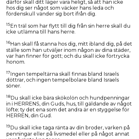
därför skall ditt läger vara heligt, så att han icke
hos dig ser något som väcker hans leda och
fördenskull vänder sig bort ifrån dig.
15
En träl som har flytt till dig från sin herre skall du
icke utlämna till hans herre.
16
Han skall få stanna hos dig, mitt ibland dig, på det
ställe som han utväljer inom någon av dina städer,
var han finner för gott; och du skall icke förtrycka
honom.
17
Ingen tempeltärna skall finnas bland Israels
döttrar, och ingen tempelbolare bland Israels
söner.
18
Du skall icke bära skökolön och hundpenningar
in i HERRENS, din Guds, hus, till gäldande av något
löfte; ty det ena som det andra är en styggelse för
HERREN, din Gud.
19
Du skall icke taga ränta av din broder, varken på
penningar eller på livsmedel eller på något annat