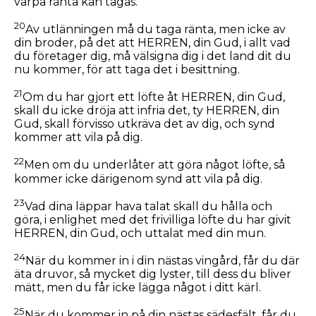
varpå ränta kan tagas.
20
Av utlänningen må du taga ränta, men icke av
din broder, på det att HERREN, din Gud, i allt vad
du företager dig, må välsigna dig i det land dit du
nu kommer, för att taga det i besittning.
21
Om du har gjort ett löfte åt HERREN, din Gud,
skall du icke dröja att infria det, ty HERREN, din
Gud, skall förvisso utkräva det av dig, och synd
kommer att vila på dig.
22
Men om du underlåter att göra något löfte, så
kommer icke därigenom synd att vila på dig.
23
Vad dina läppar hava talat skall du hålla och
göra, i enlighet med det frivilliga löfte du har givit
HERREN, din Gud, och uttalat med din mun.
24
När du kommer in i din nästas vingård, får du där
äta druvor, så mycket dig lyster, till dess du bliver
mätt, men du får icke lägga något i ditt kärl.
25
När du kommer in på din nästas sädesfält, får du