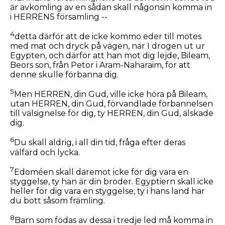
är avkomling av en sådan skall någonsin komma in
i HERRENS församling --
4
detta därför att de icke kommo eder till mötes
med mat och dryck på vägen, när I drogen ut ur
Egypten, och därför att han mot dig lejde, Bileam,
Beors son, från Petor i Aram-Naharaim, för att
denne skulle förbanna dig.
5
Men HERREN, din Gud, ville icke höra på Bileam,
utan HERREN, din Gud, förvandlade förbannelsen
till välsignelse för dig, ty HERREN, din Gud, älskade
dig.
6
Du skall aldrig, i all din tid, fråga efter deras
välfärd och lycka.
7
Edoméen skall däremot icke för dig vara en
styggelse, ty han är din broder. Egyptiern skall icke
heller för dig vara en styggelse, ty i hans land har
du bott såsom främling.
8
Barn som födas av dessa i tredje led må komma in