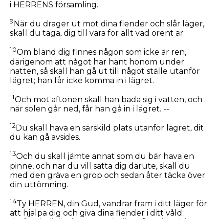
i HERRENS församling.
9
När du drager ut mot dina fiender och slår läger,
skall du taga, dig till vara för allt vad orent är.
10
Om bland dig finnes någon som icke är ren,
därigenom att något har hänt honom under
natten, så skall han gå ut till något ställe utanför
lägret; han får icke komma in i lägret.
11
Och mot aftonen skall han bada sig i vatten, och
när solen går ned, får han gå in i lägret. --
12
Du skall hava en särskild plats utanför lägret, dit
du kan gå avsides.
13
Och du skall jämte annat som du bär hava en
pinne, och när du vill sätta dig därute, skall du
med den gräva en grop och sedan åter täcka över
din uttömning.
14
Ty HERREN, din Gud, vandrar fram i ditt läger för
att hjälpa dig och giva dina fiender i ditt våld;