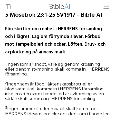
5 Mosebok 23:1-25 SV1917 - Bible AI
Föreskrifter om renhet i HERRENS församling
och i lägret. Lag om förrymda slavar. Förbud
mot tempelboleri och ocker. Löften. Druv- och
axplockning på annans mark.
1
Ingen som är snöpt, vare sig genom krossning
eller genom stympning, skall komma in i HERRENS
församling.
2
Ingen som är född i äktenskapsbrott eller
blodskam skall komma in i HERRENS församling;
icke ens den som i tionde led är avkomling av en
sådan skall komma in i HERRENS församling.
3
Ingen ammonit eller moabit skall komma in i
HERRENS församling; icke ens den som i tionde led