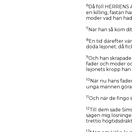
6
Då föll HERRENS A
en killing, fastän 
moder vad han hade
7
När han så kom di
8
En tid därefter vä
döda lejonet; då fi
9
Och han skrapade u
fader och moder oc
lejonets kropp han
10
När nu hans fader
unga männen göra
11
Och när de fingo 
12
Till dem sade Sim
sägen mig lösningen 
trettio högtidsdräkt
13