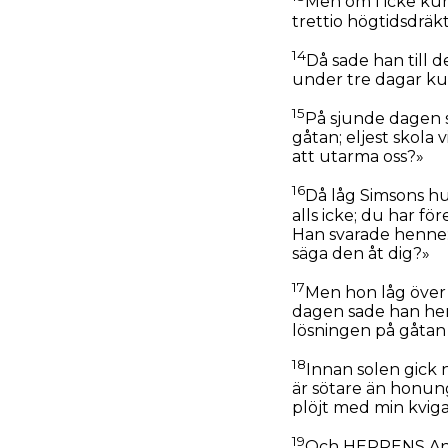
Men om I icke kunn
trettio högtidsdräkt
14
Då sade han till 
under tre dagar ku
15
På sjunde dagen sa
gåtan; eljest skola 
att utarma oss?»
16
Då låg Simsons hu
alls icke; du har f
Han svarade henne: 
säga den åt dig?»
17
Men hon låg över
dagen sade han hen
lösningen på gåtan 
18
Innan solen gick 
är sötare än honung
plöjt med min kviga,
19
Och HERRENS Ande 