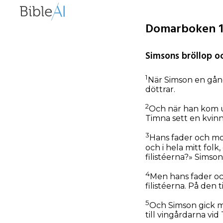
Domarboken 14
Simsons bröllop oc
1
När Simson en gång 
döttrar.
2
Och när han kom up
Timna sett en kvinna
3
Hans fader och mod
och i hela mitt folk
filistéerna?» Simson
4
Men hans fader oc
filistéerna. På den 
5
Och Simson gick m
till vingårdarna v