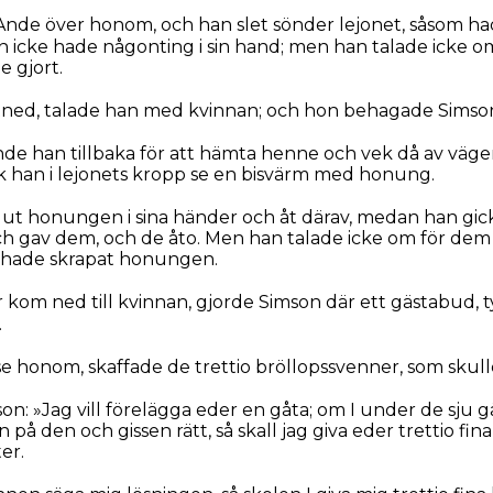
nde över honom, och han slet sönder lejonet, såsom hade
han icke hade någonting i sin hand; men han talade icke om
 gjort.
tned, talade han med kvinnan; och hon behagade Simso
nde han tillbaka för att hämta henne och vek då av vägen
ck han i lejonets kropp se en bisvärm med honung.
t honungen i sina händer och åt därav, medan han gick, 
h gav dem, och de åto. Men han talade icke om för dem 
 hade skrapat honungen.
 kom ned till kvinnan, gjorde Simson där ett gästabud, t
.
se honom, skaffade de trettio bröllopssvenner, som skul
son: »Jag vill förelägga eder en gåta; om I under de sju
på den och gissen rätt, så skall jag giva eder trettio fin
er.