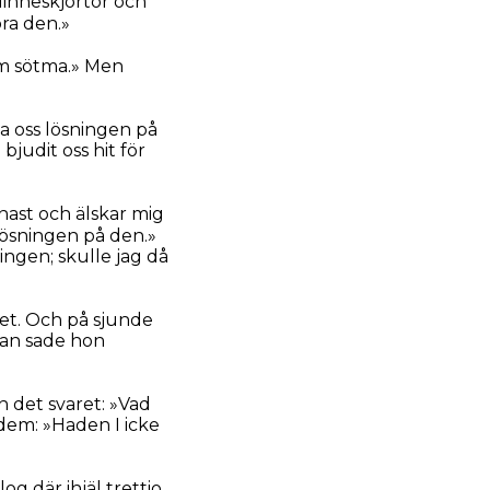
 linneskjortor och
öra den.»
om sötma.» Men
ga oss lösningen på
bjudit oss hit för
nast och älskar mig
lösningen på den.»
ingen; skulle jag då
et. Och på sjunde
dan sade hon
 det svaret: »Vad
dem: »Haden I icke
 där ihjäl trettio