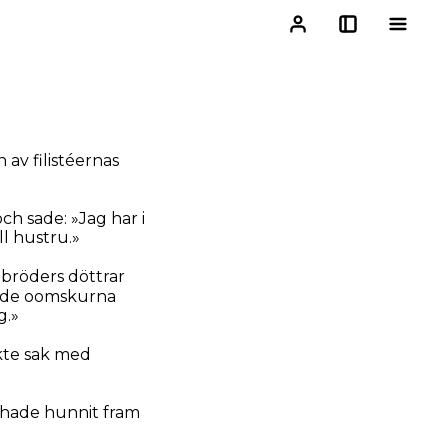
 av filistéernas
h sade: »Jag har i
ll hustru.»
 bröders döttrar
ån de oomskurna
g.»
kte sak med
 hade hunnit fram