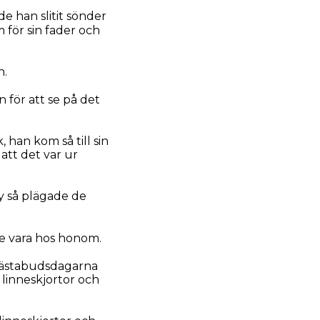
 han slitit sönder
 för sin fader och
n.
 för att se på det
han kom så till sin
att det var ur
y så plägade de
le vara hos honom.
 gästabudsdagarna
a linneskjortor och