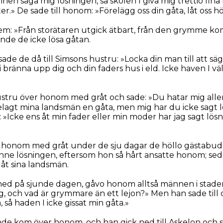
en säga mig lösningen, så skolen I giva mig trettio fina
er.» De sade till honom: »Förelägg oss din gåta, låt oss h
dem: »Från storätaren utgick ätbart, från den grymme k
nde de icke lösa gåtan.
de de då till Simsons hustru: »Locka din man till att sä
vi bränna upp dig och din faders hus i eld. Icke haven I väl 
stru över honom med gråt och sade: »Du hatar mig alle
örelagt mina landsmän en gåta, men mig har du icke sagt 
»Icke ens åt min fader eller min moder har jag sagt lösn
 honom med gråt under de sju dagar de höllo gästabud
ne lösningen, eftersom hon så hårt ansatte honom; se
åt sina landsmän.
ned på sjunde dagen, gåvo honom alltså männen i staden
, och vad är grymmare än ett lejon?» Men han sade till 
 så haden I icke gissat min gåta.»
kom över honom, och han gick ned till Askelon och slog