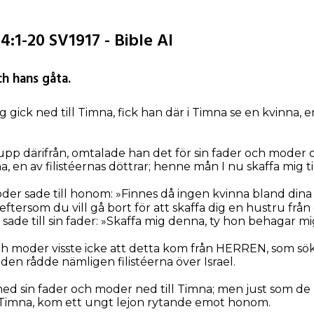
:1-20 SV1917 - Bible AI
h hans gåta.
gick ned till Timna, fick han där i Timna se en kvinna, en
p därifrån, omtalade han det för sin fader och moder oc
, en av filistéernas döttrar; henne mån I nu skaffa mig ti
er sade till honom: »Finnes då ingen kvinna bland dina
, eftersom du vill gå bort för att skaffa dig en hustru fr
 sade till sin fader: »Skaffa mig denna, ty hon behagar mi
h moder visste icke att detta kom från HERREN, som sö
tiden rådde nämligen filistéerna över Israel.
ed sin fader och moder ned till Timna; men just som de
id Timna, kom ett ungt lejon rytande emot honom.