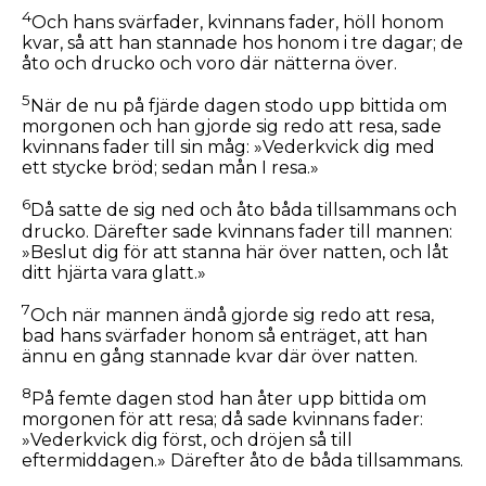
4
Och hans svärfader, kvinnans fader, höll honom
kvar, så att han stannade hos honom i tre dagar; de
åto och drucko och voro där nätterna över.
5
När de nu på fjärde dagen stodo upp bittida om
morgonen och han gjorde sig redo att resa, sade
kvinnans fader till sin måg: »Vederkvick dig med
ett stycke bröd; sedan mån I resa.»
6
Då satte de sig ned och åto båda tillsammans och
drucko. Därefter sade kvinnans fader till mannen:
»Beslut dig för att stanna här över natten, och låt
ditt hjärta vara glatt.»
7
Och när mannen ändå gjorde sig redo att resa,
bad hans svärfader honom så enträget, att han
ännu en gång stannade kvar där över natten.
8
På femte dagen stod han åter upp bittida om
morgonen för att resa; då sade kvinnans fader:
»Vederkvick dig först, och dröjen så till
eftermiddagen.» Därefter åto de båda tillsammans.