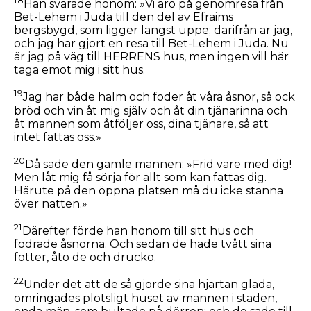
18
Han svarade honom: »Vi äro på genomresa från
Bet-Lehem i Juda till den del av Efraims
bergsbygd, som ligger längst uppe; därifrån är jag,
och jag har gjort en resa till Bet-Lehem i Juda. Nu
är jag på väg till HERRENS hus, men ingen vill här
taga emot mig i sitt hus.
19
Jag har både halm och foder åt våra åsnor, så ock
bröd och vin åt mig själv och åt din tjänarinna och
åt mannen som åtföljer oss, dina tjänare, så att
intet fattas oss.»
20
Då sade den gamle mannen: »Frid vare med dig!
Men låt mig få sörja för allt som kan fattas dig.
Härute på den öppna platsen må du icke stanna
över natten.»
21
Därefter förde han honom till sitt hus och
fodrade åsnorna. Och sedan de hade tvått sina
fötter, åto de och drucko.
22
Under det att de så gjorde sina hjärtan glada,
omringades plötsligt huset av männen i staden,