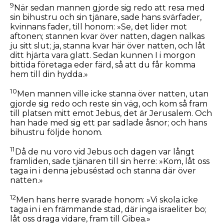
9
När sedan mannen gjorde sig redo att resa med
sin bihustru och sin tjänare, sade hans svärfader,
kvinnans fader, till honom: »Se, det lider mot
aftonen; stannen kvar över natten, dagen nalkas
ju sitt slut; ja, stanna kvar här över natten, och låt
ditt hjärta vara glatt. Sedan kunnen I i morgon
bittida företaga eder färd, så att du får komma
hem till din hydda.»
10
Men mannen ville icke stanna över natten, utan
gjorde sig redo och reste sin väg, och kom så fram
till platsen mitt emot Jebus, det är Jerusalem. Och
han hade med sig ett par sadlade åsnor; och hans
bihustru följde honom.
11
Då de nu voro vid Jebus och dagen var långt
framliden, sade tjänaren till sin herre: »Kom, låt oss
taga in i denna jebuséstad och stanna där över
natten.»
12
Men hans herre svarade honom: »Vi skola icke
taga in i en främmande stad, där inga israeliter bo;
låt oss draga vidare, fram till Gibea.»