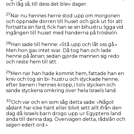
och låg så, till dess det blev dager.
27
När nu hennes herre stod upp om morgonen
och öppnade dörren till huset och gick ut för att
fortsätta sin färd, fick han se sin bihustru ligga vid
ingången till huset med händerna på tröskeln.
28
Han sade till henne: »Stå upp och låt oss gå.»
Men hon gav intet svar. Då tog han och lade
henne på åsnan; sedan gjorde mannen sig redo
och reste hem till sitt.
29
Men när han hade kommit hem, fattade han en
kniv och tog sin bi- hustru och styckade henne,
efter benen i hennes kropp, i tolv stycken och
sände styckena omkring över hela Israels land.
30
Och var och en som såg detta sade: »Något
sådant har icke hänt eller blivit sett allt ifrån den
dag då Israels barn drogo upp ur Egyptens land
ända till denna dag. Övervägen detta, rådslån och
sägen edert ord.»