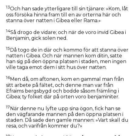
13
Och han sade ytterligare till sin tjänare: »Kom, låt
oss försöka hinna fram till en av orterna här och
stanna över natten i Gibea eller Rama.»
14
Så drogo de vidare; och när de voro invid Gibea i
Benjamin, gick solen ned.
15
Då togo de in där och kommo för att stanna över
natten i Gibea. Och när mannen kom ditin, satte
han sig på den öppna platsen i staden, men ingen
ville taga emot dem i sitt hus över natten.
16
Men då, om aftonen, kom en gammal man från
sitt arbete på fältet, och denne man var från
Efraims bergsbygd och bodde såsom främling i
Gibea; ty folket där på orten voro benjaminiter.
17
När denne nu lyfte upp sina ögon, fick han se
den vägfarande mannen på den öppna platsen i
staden. Då sade den gamle mannen: »Vart skall du
resa, och varifrån kommer du?»