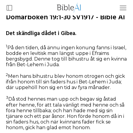
Domarboken 19:1-30 SV1917 - Bible AI
Det skändliga dådet i Gibea.
1
På den tiden, då ännu ingen konung fanns i Israel,
bodde en levitisk man längst uppe i Efraims
bergsbygd. Denne tog till bihustru åt sig en kvinna
från Bet-Lehem i Juda.
2
Men hans bihustru blev honom otrogen och gick
ifrån honom till sin faders hus i Bet-Lehem i Juda;
där uppehöll hon sig en tid av fyra månader.
3
Då stod hennes man upp och begav sig åstad
efter henne, för att tala vänligt med henne och så
föra henne tillbaka; och han hade med sig sin
tjänare och ett par åsnor. Hon förde honom då in i
sin faders hus, och när kvinnans fader fick se
honom, gick han glad emot honom.