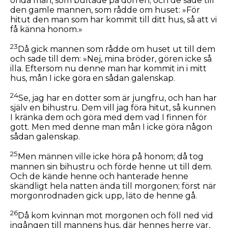
onda män, som bultade på dörren; och de sade till
den gamle mannen, som rådde om huset: »För
hitut den man som har kommit till ditt hus, så att vi
få känna honom.»
23
Då gick mannen som rådde om huset ut till dem
och sade till dem: »Nej, mina bröder, gören icke så
illa. Eftersom nu denne man har kommit in i mitt
hus, mån I icke göra en sådan galenskap.
24
Se, jag har en dotter som är jungfru, och han har
själv en bihustru. Dem vill jag föra hitut, så kunnen
I kränka dem och göra med dem vad I finnen för
gott. Men med denne man mån I icke göra någon
sådan galenskap.
25
Men männen ville icke höra på honom; då tog
mannen sin bihustru och förde henne ut till dem.
Och de kände henne och hanterade henne
skändligt hela natten ända till morgonen; först när
morgonrodnaden gick upp, läto de henne gå.
26
Då kom kvinnan mot morgonen och föll ned vid
ingången till mannens hus, där hennes herre var,