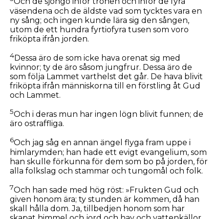
Och de sjöngo inför tronen och inför de fyra
väsendena och de äldste vad som tycktes vara en
ny sång; och ingen kunde lära sig den sången,
utom de ett hundra fyrtiofyra tusen som voro
friköpta ifrån jorden.
4
Dessa äro de som icke hava orenat sig med
kvinnor; ty de äro såsom jungfrur. Dessa äro de
som följa Lammet varthelst det går. De hava blivit
friköpta ifrån människorna till en förstling åt Gud
och Lammet.
5
Och i deras mun har ingen lögn blivit funnen; de
äro ostraffliga.
6
Och jag såg en annan ängel flyga fram uppe i
himlarymden; han hade ett evigt evangelium, som
han skulle förkunna för dem som bo på jorden, för
alla folkslag och stammar och tungomål och folk.
7
Och han sade med hög röst: »Frukten Gud och
given honom ära; ty stunden är kommen, då han
skall hålla dom. Ja, tillbedjen honom som har
skapat himmel och jord och hav och vattenkällor.