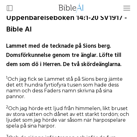
Uppenbarelseboken 14:1-20 SV1917 -
Bible AI
Lammet med de tecknade på Sions berg.
Domsförkunnelse genom tre änglar. Löfte till
dem som dö i Herren. De två skördeänglarna.
1
Och jag fick se Lammet stå på Sions berg jämte
det ett hundra fyrtiofyra tusen som hade dess
namn och dess Faders namn skrivna på sina
pannor.
2
Och jag hörde ett ljud från himmelen, likt bruset
av stora vatten och dånet av ett starkt tordön; och
ljudet som jag hörde var såsom när harpospelare
spela på sina harpor.
3