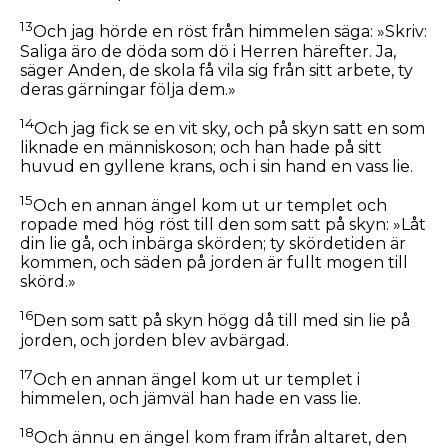
13
Och jag hörde en röst från himmelen säga: »Skriv:
Saliga äro de döda som dö i Herren härefter. Ja,
säger Anden, de skola få vila sig från sitt arbete, ty
deras gärningar följa dem.»
14
Och jag fick se en vit sky, och på skyn satt en som
liknade en människoson; och han hade på sitt
huvud en gyllene krans, och i sin hand en vass lie.
15
Och en annan ängel kom ut ur templet och
ropade med hög röst till den som satt på skyn: »Låt
din lie gå, och inbärga skörden; ty skördetiden är
kommen, och säden på jorden är fullt mogen till
skörd.»
16
Den som satt på skyn högg då till med sin lie på
jorden, och jorden blev avbärgad.
17
Och en annan ängel kom ut ur templet i
himmelen, och jämväl han hade en vass lie.
18
Och ännu en ängel kom fram ifrån altaret, den