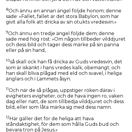
8
Och ännu en annan ängel följde honom; denne
sade: »Fallet, fallet är det stora Babylon, som har
givit alla folk att dricka av sin otukts vredesvin.»
9
Och ännu en tredje ängel följde dem; denne
sade med hög röst: »Om någon tillbeder vilddjuret
och dess bild och tager dess märke på sin panna
eller på sin hand,
10
så skall ock han få dricka av Guds vredesvin, det
som är iskänkt i hans vredes kalk, obemängt; och
han skall bliva plågad med eld och svavel, i heliga
änglars och i Lammets åsyn.
11
Och när de så plågas, uppstiger röken därav i
evigheters evigheter, och de hava ingen ro, vaken
dag eller natt, de som tillbedja vilddjuret och dess
bild, eller som låta märka sig med dess namn.
12
Här gäller det för de heliga att hava
ståndaktighet, för dem som hålla Guds bud och
bevara tron på Jesus.»