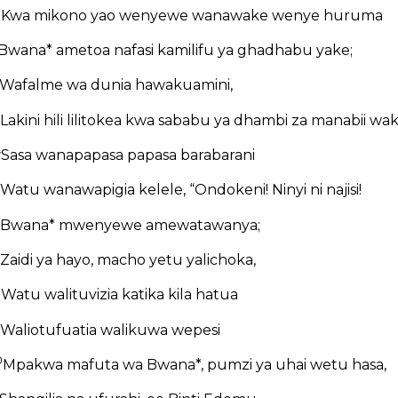
0
Kwa mikono yao wenyewe wanawake wenye huruma
Bwana* ametoa nafasi kamilifu ya ghadhabu yake;
Wafalme wa dunia hawakuamini,
Lakini hili lilitokea kwa sababu ya dhambi za manabii wak
4
Sasa wanapapasa papasa barabarani
Watu wanawapigia kelele, “Ondokeni! Ninyi ni najisi!
Bwana* mwenyewe amewatawanya;
Zaidi ya hayo, macho yetu yalichoka,
8
Watu walituvizia katika kila hatua
Waliotufuatia walikuwa wepesi
0
Mpakwa mafuta wa Bwana*, pumzi ya uhai wetu hasa,