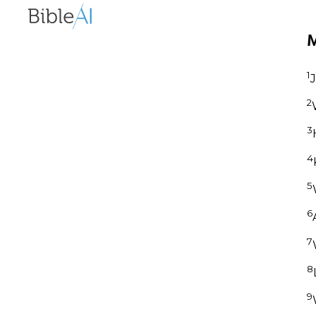
M
1
J
2
3
4
5
6
7
8
9