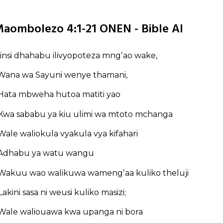
aombolezo 4:1-21 ONEN - Bible AI
insi dhahabu ilivyopoteza mngʼao wake,
Wana wa Sayuni wenye thamani,
Hata mbweha hutoa matiti yao
Kwa sababu ya kiu ulimi wa mtoto mchanga
Wale waliokula vyakula vya kifahari
Adhabu ya watu wangu
Wakuu wao walikuwa wamengʼaa kuliko theluji
Lakini sasa ni weusi kuliko masizi;
Wale waliouawa kwa upanga ni bora