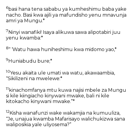
6
basi hana tena sababu ya kumheshimu baba yake
nacho. Basi kwa ajili ya mafundisho yenu mnavunja
amri ya Mungu.*
7
Ninyi wanafiki! Isaya alikuwa sawa alipotabiri juu
yenu kwamba:*
8
“ ‘Watu hawa huniheshimu kwa midomo yao,*
9
Huniabudu bure;*
10
Yesu akaita ule umati wa watu, akawaambia,
“Sikilizeni na mwelewe:*
11
kinachomfanya mtu kuwa najisi mbele za Mungu
si kile kiingiacho kinywani mwake, bali ni kile
kitokacho kinywani mwake.”*
12
Kisha wanafunzi wake wakamjia na kumuuliza,
“Je, unajua kwamba Mafarisayo walichukizwa sana
waliposikia yale uliyosema?”