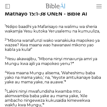
Mathayo 15:1-38 ONEN - Bible AI
1
Ndipo baadhi ya Mafarisayo na walimu wa sheria
wakamjia Yesu kutoka Yerusalemu na kumuuliza,
2
“Mbona wanafunzi wako wanakiuka mapokeo ya
wazee? Kwa maana wao hawanawi mikono yao
kabla ya kula!”
3
Yesu akawajibu, “Mbona ninyi mnavunja amri ya
Mungu kwa ajili ya mapokeo yenu?*
4
Kwa maana Mungu alisema, ‘Waheshimu baba
yako na mama yako,’ na, ‘Yeyote amtukanaye baba
yake au mama yake, na auawe.’*
5
Lakini ninyi mwafundisha kwamba mtu
akimwambia baba yake au mama yake, ‘Kile
ambacho ningeweza kukusaidia kimewekwa
wakfu kwa Mungu,’*