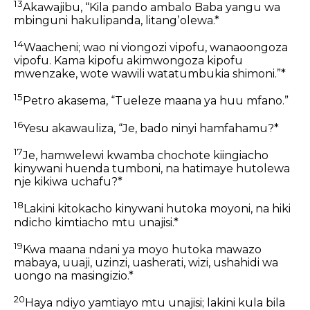
13
Akawajibu, “Kila pando ambalo Baba yangu wa
mbinguni hakulipanda, litangʼolewa.*
14
Waacheni; wao ni viongozi vipofu, wanaoongoza
vipofu. Kama kipofu akimwongoza kipofu
mwenzake, wote wawili watatumbukia shimoni.”*
15
Petro akasema, “Tueleze maana ya huu mfano.”
16
Yesu akawauliza, “Je, bado ninyi hamfahamu?*
17
Je, hamwelewi kwamba chochote kiingiacho
kinywani huenda tumboni, na hatimaye hutolewa
nje kikiwa uchafu?*
18
Lakini kitokacho kinywani hutoka moyoni, na hiki
ndicho kimtiacho mtu unajisi.*
19
Kwa maana ndani ya moyo hutoka mawazo
mabaya, uuaji, uzinzi, uasherati, wizi, ushahidi wa
uongo na masingizio.*
20
Haya ndiyo yamtiayo mtu unajisi; lakini kula bila