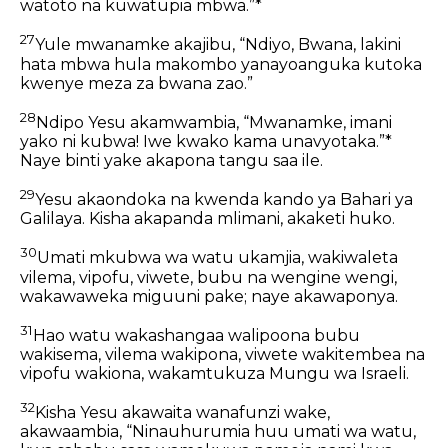
watoto na kuwatupia mbwa.”*
27
Yule mwanamke akajibu, “Ndiyo, Bwana, lakini
hata mbwa hula makombo yanayoanguka kutoka
kwenye meza za bwana zao.”
28
Ndipo Yesu akamwambia, “Mwanamke, imani
yako ni kubwa! Iwe kwako kama unavyotaka.”*
Naye binti yake akapona tangu saa ile.
29
Yesu akaondoka na kwenda kando ya Bahari ya
Galilaya. Kisha akapanda mlimani, akaketi huko.
30
Umati mkubwa wa watu ukamjia, wakiwaleta
vilema, vipofu, viwete, bubu na wengine wengi,
wakawaweka miguuni pake; naye akawaponya.
31
Hao watu wakashangaa walipoona bubu
wakisema, vilema wakipona, viwete wakitembea na
vipofu wakiona, wakamtukuza Mungu wa Israeli.
32
Kisha Yesu akawaita wanafunzi wake,
akawaambia, “Ninauhurumia huu umati wa watu,