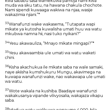
kwa sababu sasa wamekuwa pamoja nami kwa
muda wa siku tatu, na hawana chakula chochote.
Nami sipendi kuwaaga wakiwa na njaa, wasije
wakazimia njiani.”*
33
Wanafunzi wake wakasema, “Tutapata wapi
mikate ya kutosha kuwalisha umati huu wa watu
mkubwa namna hii, nasi tuko nyikani?”
34
Yesu akawauliza, “Mnayo mikate mingapi?”*
35
Yesu akawaambia ule umati wa watu waketi
chini.
36
Kisha akachukua ile mikate saba na wale samaki,
naye akiisha kumshukuru Mungu, akavimega na
kuwapa wanafunzi wake, nao wakawapa ule umati
wa watu.
37
Wote wakala na kushiba. Baadaye wanafunzi
wakakusanya vipande vilivyosalia, wakajaza vikapu
saba.
38
Idadi ya watu walikuwa wanaume 4,000, bila