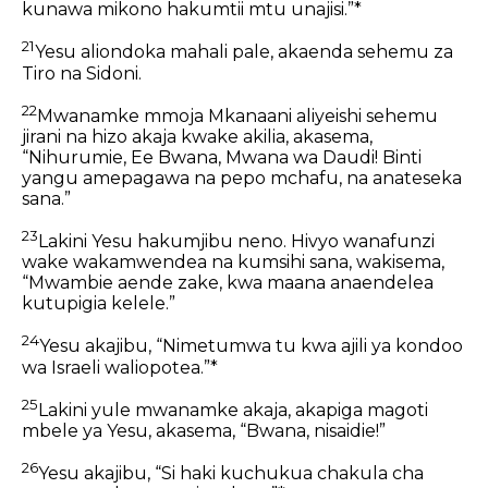
kunawa mikono hakumtii mtu unajisi.”*
21
Yesu aliondoka mahali pale, akaenda sehemu za
Tiro na Sidoni.
22
Mwanamke mmoja Mkanaani aliyeishi sehemu
jirani na hizo akaja kwake akilia, akasema,
“Nihurumie, Ee Bwana, Mwana wa Daudi! Binti
yangu amepagawa na pepo mchafu, na anateseka
sana.”
23
Lakini Yesu hakumjibu neno. Hivyo wanafunzi
wake wakamwendea na kumsihi sana, wakisema,
“Mwambie aende zake, kwa maana anaendelea
kutupigia kelele.”
24
Yesu akajibu, “Nimetumwa tu kwa ajili ya kondoo
wa Israeli waliopotea.”*
25
Lakini yule mwanamke akaja, akapiga magoti
mbele ya Yesu, akasema, “Bwana, nisaidie!”
26
Yesu akajibu, “Si haki kuchukua chakula cha