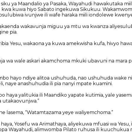
siku ya Maandalio ya Pasaka, Wayahudi hawakutaka miili
asa kwa kuwa hiyo Sabato ingekuwa Sikukuu. Wakamwom
sulubiwa ivunjwe ili wafe haraka miili iondolewe kwenye
wakaenda wakavunja miguu ya mtu wa kwanza aliyesulu
ine pia.
ribia Yesu, wakaona ya kuwa amekwisha kufa, hivyo ha
ja wa wale askari akamchoma mkuki ubavuni na mara 
bo hayo ndiye alitoa ushuhuda, nao ushuhuda wake ni 
, naye anashuhudia ili pia nanyi mpate kuamini.
haya yalitukia ili Maandiko yapate kutimia, yale yasem
 utakaovunjwa.”
ine lasema, “Watamtazama yeye waliyemchoma.”
aya, Yosefu wa Arimathaya, aliyekuwa mfuasi wa Yesu, 
pa Wayahudi, alimwomba Pilato ruhusa ili kuuchukua m