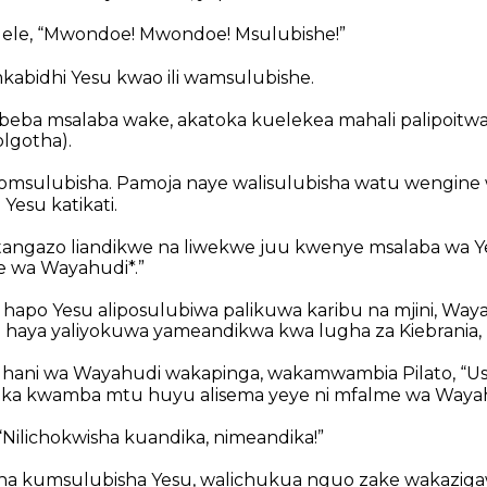
ele, “Mwondoe! Mwondoe! Msulubishe!”
kabidhi Yesu kwao ili wamsulubishe.
beba msalaba wake, akatoka kuelekea mahali palipoitwa
olgotha).
omsulubisha. Pamoja naye walisulubisha watu wengine w
Yesu katikati.
tangazo liandikwe na liwekwe juu kwenye msalaba wa Ye
e wa Wayahudi*.”
hapo Yesu aliposulubiwa palikuwa karibu na mjini, Way
haya yaliyokuwa yameandikwa kwa lugha za Kiebrania, Ki
hani wa Wayahudi wakapinga, wakamwambia Pilato, “Us
dika kwamba mtu huyu alisema yeye ni mfalme wa Wayah
 “Nilichokwisha kuandika, nimeandika!”
isha kumsulubisha Yesu, walichukua nguo zake wakazi