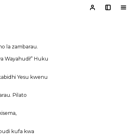
ho la zambarau.
wa Wayahudi!” Huku
mkabidhi Yesu kwenu
arau. Pilato
kisema,
 budi kufa kwa