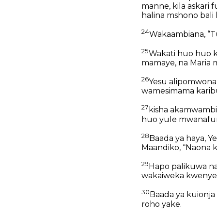
manne, kila askari f
halina mshono bali
24
Wakaambiana, “Tus
25
Wakati huo huo 
mamaye, na Maria m
26
Yesu alipomwona
wamesimama karib
27
kisha akamwambi
huo yule mwanafu
28
Baada ya haya, Ye
Maandiko, “Naona ki
29
Hapo palikuwa na b
wakaiweka kwenye 
30
Baada ya kuionja 
roho yake.