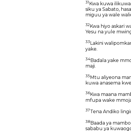
31
Kwa kuwa ilikuwa 
siku ya Sabato, h
miguu ya wale walio
32
Kwa hiyo askari 
Yesu na yule mwing
33
Lakini walipomka
yake.
34
Badala yake mmo
maji.
35
Mtu aliyeona mam
kuwa anasema kweli
36
Kwa maana mambo 
mfupa wake mmoja
37
Tena Andiko ling
38
Baada ya mambo h
sababu ya kuwaogo