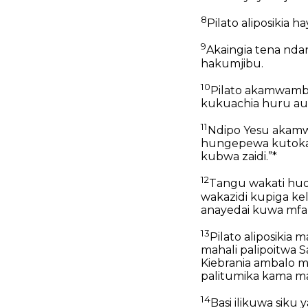
8
Pilato aliposikia h
9
Akaingia tena nda
hakumjibu.
10
Pilato akamwambi
kukuachia huru au
11
Ndipo Yesu akam
hungepewa kutoka j
kubwa zaidi.”*
12
Tangu wakati huo,
wakazidi kupiga kel
anayedai kuwa mfal
13
Pilato aliposikia
mahali palipoitwa S
Kiebrania ambalo ma
palitumika kama m
14
Basi ilikuwa siku 