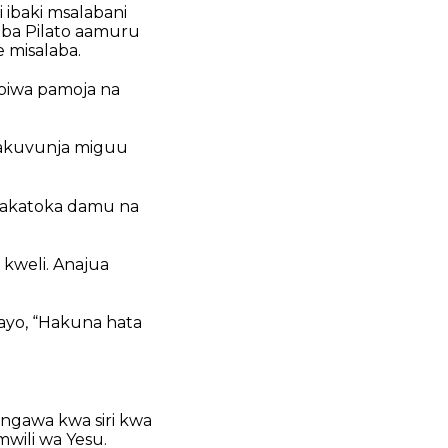
 ibaki msalabani
ba Pilato aamuru
 misalaba.
biwa pamoja na
wakuvunja miguu
pakatoka damu na
kweli. Anajua
ayo, “Hakuna hata
ingawa kwa siri kwa
wili wa Yesu.