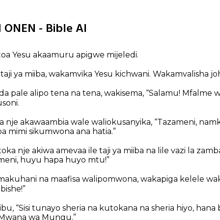
 ONEN - Bible AI
toa Yesu akaamuru apigwe mijeledi.
taji ya miiba, wakamvika Yesu kichwani. Wakamvalisha jo
 pale alipo tena na tena, wakisema, “Salamu! Mfalme 
soni.
na nje akawaambia wale waliokusanyika, “Tazameni, na
a mimi sikumwona ana hatia.”
ka nje akiwa amevaa ile taji ya miiba na lile vazi la zamb
meni, huyu hapa huyo mtu!”
makuhani na maafisa walipomwona, wakapiga kelele wa
bishe!”
, “Sisi tunayo sheria na kutokana na sheria hiyo, hana
ta Mwana wa Mungu.”