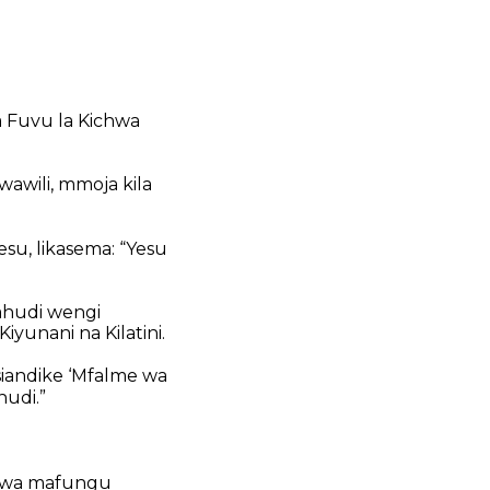
 Fuvu la Kichwa
awili, mmoja kila
su, likasema: “Yesu
ahudi wengi
yunani na Kilatini.
iandike ‘Mfalme wa
udi.”
gawa mafungu