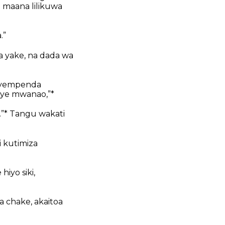
wa maana lilikuwa
.”
 yake, na dada wa
liyempenda
ye mwanao,”*
”* Tangu wakati
i kutimiza
hiyo siki,
a chake, akaitoa