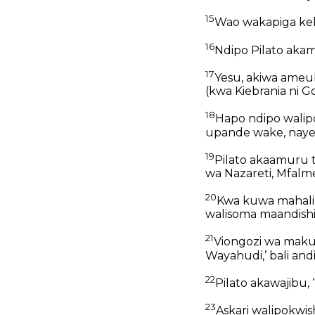
15
Wao wakapiga kel
16
Ndipo Pilato akam
17
Yesu, akiwa ameu
(kwa Kiebrania ni G
18
Hapo ndipo walip
upande wake, naye 
19
Pilato akaamuru 
wa Nazareti, Mfalm
20
Kwa kuwa mahali 
walisoma maandishi 
21
Viongozi wa maku
Wayahudi,’ bali an
22
Pilato akawajibu,
23
Askari walipokw