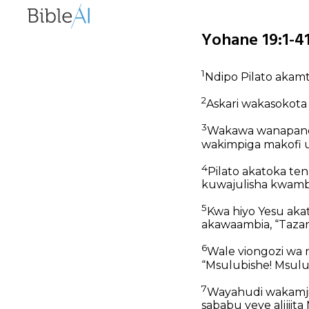
Yohane 19:1-41
1
Ndipo Pilato akam
2
Askari wakasokota 
3
Wakawa wanapanda
wakimpiga makofi u
4
Pilato akatoka te
kuwajulisha kwamb
5
Kwa hiyo Yesu akato
akawaambia, “Taza
6
Wale viongozi wa 
“Msulubishe! Msulu
7
Wayahudi wakamjibu
sababu yeye alijii