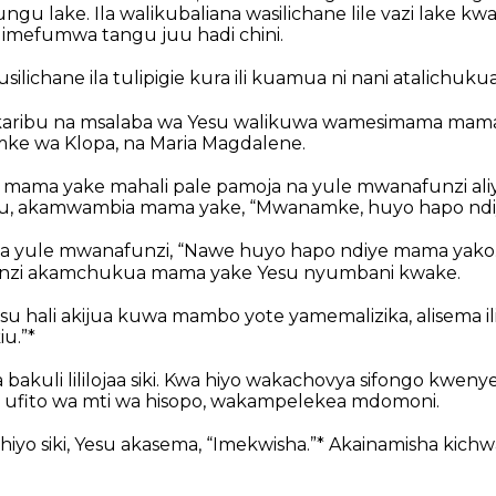
ungu lake. Ila walikubaliana wasilichane lile vazi lake k
 limefumwa tangu juu hadi chini.
ilichane ila tulipigie kura ili kuamua ni nani atalichukua
karibu na msalaba wa Yesu walikuwa wamesimama mama
ke wa Klopa, na Maria Magdalene.
 mama yake mahali pale pamoja na yule mwanafunzi a
u, akamwambia mama yake, “Mwanamke, huyo hapo ndi
a yule mwanafunzi, “Nawe huyo hapo ndiye mama yako.
nzi akamchukua mama yake Yesu nyumbani kwake.
su hali akijua kuwa mambo yote yamemalizika, alisema il
u.”*
akuli lililojaa siki. Kwa hiyo wakachovya sifongo kwenye 
ufito wa mti wa hisopo, wakampelekea mdomoni.
hiyo siki, Yesu akasema, “Imekwisha.”* Akainamisha kichw