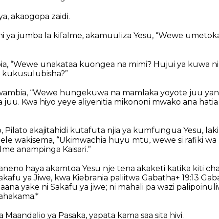
aya, akaogopa zaidi.
ni ya jumba la kifalme, akamuuliza Yesu, “Wewe umetoka
a, “Wewe unakataa kuongea na mimi? Hujui ya kuwa n
 kukusulubisha?”
wambia, “Wewe hungekuwa na mamlaka yoyote juu ya
uu. Kwa hiyo yeye aliyenitia mikononi mwako ana hatia 
 Pilato akajitahidi kutafuta njia ya kumfungua Yesu, la
ele wakisema, “Ukimwachia huyu mtu, wewe si rafiki wa 
me anampinga Kaisari.”
 maneno haya akamtoa Yesu nje tena akaketi katika kiti 
akafu ya Jiwe, kwa Kiebrania paliitwa Gabatha+ 19:13 Gab
ana yake ni Sakafu ya jiwe; ni mahali pa wazi palipoinu
ahakama.*
ya Maandalio ya Pasaka, yapata kama saa sita hivi.