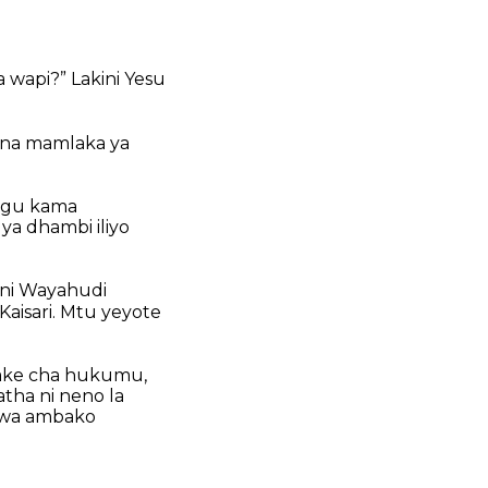
 wapi?” Lakini Yesu
ina mamlaka ya
ngu kama
ya dhambi iliyo
kini Wayahudi
Kaisari. Mtu yeyote
chake cha hukumu,
atha ni neno la
liwa ambako