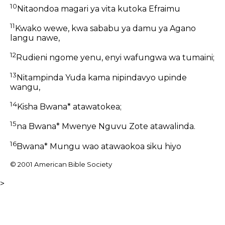
10
Nitaondoa magari ya vita kutoka Efraimu
11
Kwako wewe, kwa sababu ya damu ya Agano
langu nawe,
12
Rudieni ngome yenu, enyi wafungwa wa tumaini;
13
Nitampinda Yuda kama nipindavyo upinde
wangu,
14
Kisha Bwana* atawatokea;
15
na Bwana* Mwenye Nguvu Zote atawalinda.
16
Bwana* Mungu wao atawaokoa siku hiyo
© 2001 American Bible Society
>