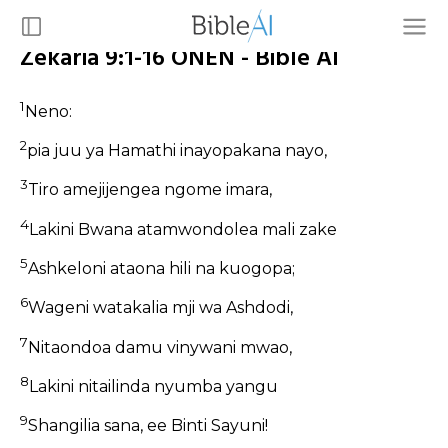
Zekaria 9:1-16 ONEN - Bible AI
1
Neno:
2
pia juu ya Hamathi inayopakana nayo,
3
Tiro amejijengea ngome imara,
4
Lakini Bwana atamwondolea mali zake
5
Ashkeloni ataona hili na kuogopa;
6
Wageni watakalia mji wa Ashdodi,
7
Nitaondoa damu vinywani mwao,
8
Lakini nitailinda nyumba yangu
9
Shangilia sana, ee Binti Sayuni!