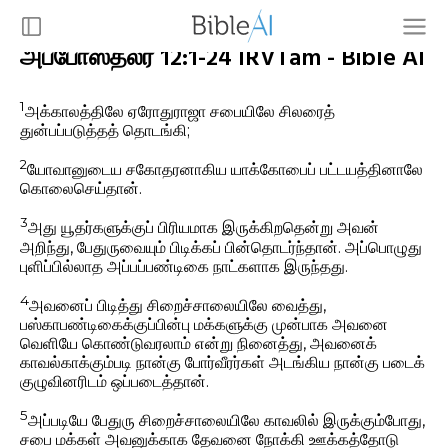
அப்போஸ்தலர் 12:1-24 IRVTam - Bible AI
1
அக்காலத்திலே ஏரோதுராஜா சபையிலே சிலரைத்
துன்பப்படுத்தத் தொடங்கி;
2
யோவானுடைய சகோதரனாகிய யாக்கோபைப் பட்டயத்தினாலே
கொலைசெய்தான்.
3
அது யூதர்களுக்குப் பிரியமாக இருக்கிறதென்று அவன்
அறிந்து, பேதுருவையும் பிடிக்கப் பின்தொடர்ந்தான். அப்பொழுது
புளிப்பில்லாத அப்பப்பண்டிகை நாட்களாக இருந்தது.
4
அவனைப் பிடித்து சிறைச்சாலையிலே வைத்து,
பஸ்காபண்டிகைக்குப்பின்பு மக்களுக்கு முன்பாக அவனை
வெளியே கொண்டுவரலாம் என்று நினைத்து, அவனைக்
காவல்காக்கும்படி நான்கு போர்வீரர்கள் அடங்கிய நான்கு படைக்
குழுவினரிடம் ஒப்படைத்தான்.
5
அப்படியே பேதுரு சிறைச்சாலையிலே காவலில் இருக்கும்போது,
சபை மக்கள் அவனுக்காக தேவனை நோக்கி ஊக்கத்தோடு