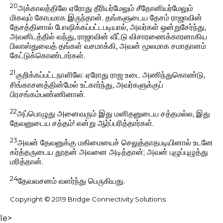
20
அக்காலத்திலே ஏரோது தீரியர்மேலும் சீதோனியர்மேலும்
மிகவும் கோபமாக இருந்தான். தங்களுடைய தேசம் ராஜாவின்
தேசத்தினால் போஷிக்கப்பட்டபடியால், அவர்கள் ஒன்றுசேர்ந்து,
அவனிடத்தில் வந்து, ராஜாவின் வீட்டு விசாரணைக்காரனாகிய
பிலாஸ்துவைத் தங்கள் வசமாக்கி, அவன் மூலமாக சமாதானம்
கேட்டுக்கொண்டார்கள்.
21
குறிக்கப்பட்டநாளிலே: ஏரோது ராஜ உடை அணிந்துகொண்டு,
சிங்காசனத்தின்மேல் உட்கார்ந்து, அவர்களுக்குப்
பிரசங்கம்பண்ணினான்.
22
அப்பொழுது அனைவரும் இது மனிதனுடைய சத்தமல்ல, இது
தேவனுடைய சத்தம்! என்று ஆர்ப்பரித்தார்கள்.
23
அவன் தேவனுக்கு மகிமையைச் செலுத்தாதபடியினால் உடனே
கர்த்தருடைய தூதன் அவனை அடித்தான்; அவன் புழுப்புழுத்து
மரித்தான்.
24
தேவவசனம் வளர்ந்து பெருகியது.
Copyright © 2019 Bridge Connectivity Solutions
le>