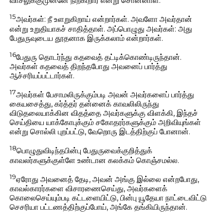
வாசலுக்குமுன்னே நிற்கிறார் என்று சொன்னாள்.
15
அவர்கள்: நீ உளறுகிறாய் என்றார்கள். அவளோ அவர்தான்
என்று உறுதியாகச் சாதித்தாள். அப்பொழுது அவர்கள்: அது
பேதுருவுடைய தூதனாக இருக்கலாம் என்றார்கள்.
16
பேதுரு தொடர்ந்து கதவைத் தட்டிக்கொண்டிருந்தான்.
அவர்கள் கதவைத் திறந்தபோது அவனைப் பார்த்து
ஆச்சரியப்பட்டார்கள்.
17
அவர்கள் பேசாமலிருக்கும்படி அவன் அவர்களைப் பார்த்து
கையசைத்து, கர்த்தர் தன்னைக் காவலிலிருந்து
விடுதலையாக்கின விதத்தை அவர்களுக்கு விளக்கி, இந்தச்
செய்தியை யாக்கோபுக்கும் சகோதரர்களுக்கும் அறிவியுங்கள்
என்று சொல்லி புறப்பட்டு, வேறொரு இடத்திற்குப் போனான்.
18
பொழுதுவிடிந்தபின்பு பேதுருவைக்குறித்துக்
காவலர்களுக்குள்ளே உண்டான கலக்கம் கொஞ்சமல்ல.
19
ஏரோது அவனைத் தேடி, அவன் அங்கு இல்லை என்றபோது,
காவல்காரர்களை விசாரணைசெய்து, அவர்களைக்
கொலைசெய்யும்படி கட்டளையிட்டு, பின்பு யூதேயா நாட்டைவிட்டு
செசரியா பட்டணத்திற்குப்போய், அங்கே தங்கியிருந்தான்.