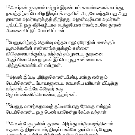
10
அவர்கள் முதலாம் மற்றும் இரண்டாம் காவல்களைக் கடந்து,
நகரத்திற்குப்போகிற இரும்புக் கதவின் அருகே வந்தபோது அது
தானாக அவர்களுக்குத் திறந்தது; அதன்வழியாக அவர்கள்
புறப்பட்டு ஒரு வீதிவழியாக நடந்துபோனார்கள்; உடனே தூதன்
அவனைவிட்டுப் போய்விட்டான்.
11
பேதுருவிற்குத் தெளிவு வந்தபோது: ஏரோதின் கைக்கும்
யூதமக்களின் எண்ணங்களுக்கும் என்னை
விடுதலையாக்கும்படி கர்த்தர் தம்முடைய தூதனை
அனுப்பினாரென்று நான் இப்பொழுது உண்மையாக
புரிந்துகொண்டேன் என்றான்.
12
அவன் இப்படி புரிந்துகொண்டபின்பு, மாற்கு என்னும்
பெயர்கொண்ட யோவானுடைய தாயாகிய மரியாள் வீட்டிற்கு
வந்தான்; அங்கே அநேகர் கூடி
ஜெபம்பண்ணிக்கொண்டிருந்தார்கள்.
13
பேதுரு வாசற்கதவைத் தட்டினபோது ரோதை என்னும்
பெயர்கொண்ட ஒரு பெண் யாரென்று கேட்க வந்தாள்.
14
அவள் பேதுருவின் குரலை அறிந்து சந்தோஷத்தினால்
கதவைத் திறக்காமல், திரும்ப உள்ளே ஓடிப்போய், பேதுரு