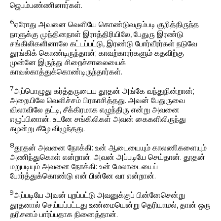
ஜெபம்பண்ணினார்கள்.
6
ஏரோது அவனை வெளியே கொண்டுவரும்படி குறித்திருந்த
நாளுக்கு முந்தினநாள் இராத்திரியிலே, பேதுரு இரண்டு
சங்கிலிகளினாலே கட்டப்பட்டு, இரண்டு போர்வீரர்கள் நடுவே
தூங்கிக் கொண்டிருந்தான்; காவற்காரர்களும் கதவிற்கு
முன்னே இருந்து சிறைச்சாலையைக்
காவல்காத்துக்கொண்டிருந்தார்கள்.
7
அப்பொழுது கர்த்தருடைய தூதன் அங்கே வந்துநின்றான்;
அறையிலே வெளிச்சம் பிரகாசித்தது. அவன் பேதுருவை
விலாவிலே தட்டி, சீக்கிரமாக எழுந்திரு என்று அவனை
எழுப்பினான். உடனே சங்கிலிகள் அவன் கைகளிலிருந்து
கழன்று கீழே விழுந்தது.
8
தூதன் அவனை நோக்கி: உன் ஆடையையும் காலணிகளையும்
அணிந்துகொள் என்றான். அவன் அப்படியே செய்தான். தூதன்
மறுபடியும் அவனை நோக்கி: உன் மேலாடையைப்
போர்த்துக்கொண்டு என் பின்னே வா என்றான்.
9
அப்படியே அவன் புறப்பட்டு அவனுக்குப் பின்னேசென்று
தூதனால் செய்யப்பட்டது உண்மையென்று தெரியாமல், தான் ஒரு
தரிசனம் பார்ப்பதாக நினைத்தான்.