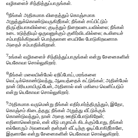
வழிகளைச் சிந்தித்துப்பாருங்கள்.
6
நீங்கள் அதிகமாக விதைத்தும் கொஞ்சமாக
அறுத்துக்கொண்டுவருகிறீர்கள்; நீங்கள் சாப்பிட்டும்
திருப்தியாகவில்லை; குடித்தும் நிறைவடையவில்லை; நீங்கள்
உடை உடுத்தியும் ஒருவனுக்கும் குளிர்விடவில்லை; கூலியைச்
சம்பாதிக்கிறவன் பொத்தலான பையிலே போடுகிறவனாக
அதைச் சம்பாதிக்கிறான்.
7
உங்கள் வழிகளைச் சிந்தித்துப்பாருங்கள் என்று சேனைகளின்
யெகோவா சொல்லுகிறார்.
8
நீங்கள் மலையின்மேல் ஏறிப்போய், மரங்களை
வெட்டிக்கொண்டுவந்து, ஆலயத்தைக் கட்டுங்கள்; அதின்மேல்
நான் பிரியமாயிருப்பேன், அதினால் என் மகிமை வெளிப்படும்
என்று யெகோவா சொல்லுகிறார்.
9
அதிகமாக வருமென்று நீங்கள் எதிர்பார்த்திருந்தும், இதோ,
கொஞ்சம் கிடைத்தது; நீங்கள் அறுத்து வீட்டுக்குக்
கொண்டுவந்தும், நான் அதை ஊதிப்போடுகிறேன்;
எதினாலென்றால், என் வீடு பாழாய்க் கிடக்கும்போது, நீங்கள்
எல்லோரும் அவனவன் தன்தன் வீட்டிற்கு ஓடிப்போகிறீர்களே,
இதனாலே என்று சேனைகளின் யெகோவா சொல்லுகிறார்.