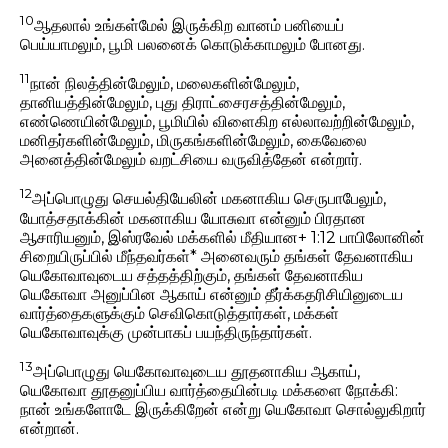
10
ஆதலால் உங்கள்மேல் இருக்கிற வானம் பனியைப்
பெய்யாமலும், பூமி பலனைக் கொடுக்காமலும் போனது.
11
நான் நிலத்தின்மேலும், மலைகளின்மேலும்,
தானியத்தின்மேலும், புது திராட்சைரசத்தின்மேலும்,
எண்ணெயின்மேலும், பூமியில் விளைகிற எல்லாவற்றின்மேலும்,
மனிதர்களின்மேலும், மிருகங்களின்மேலும், கைவேலை
அனைத்தின்மேலும் வறட்சியை வருவித்தேன் என்றார்.
12
அப்பொழுது செயல்தியேலின் மகனாகிய செருபாபேலும்,
யோத்சதாக்கின் மகனாகிய யோசுவா என்னும் பிரதான
ஆசாரியனும், இஸ்ரவேல் மக்களில் மீதியான+ 1:12 பாபிலோனின்
சிறையிருப்பில் மீந்தவர்கள்* அனைவரும் தங்கள் தேவனாகிய
யெகோவாவுடைய சத்தத்திற்கும், தங்கள் தேவனாகிய
யெகோவா அனுப்பின ஆகாய் என்னும் தீர்க்கதரிசியினுடைய
வார்த்தைகளுக்கும் செவிகொடுத்தார்கள், மக்கள்
யெகோவாவுக்கு முன்பாகப் பயந்திருந்தார்கள்.
13
அப்பொழுது யெகோவாவுடைய தூதனாகிய ஆகாய்,
யெகோவா தூதனுப்பிய வார்த்தையின்படி மக்களை நோக்கி:
நான் உங்களோடே இருக்கிறேன் என்று யெகோவா சொல்லுகிறார்
என்றான்.