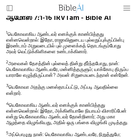
ஆமோஸ் 7:1-16 IRVTam - Bible AI
1
யெகோவாகிய ஆண்டவர் எனக்குக் காண்பித்தது
என்னவென்றால்: இதோ, ராஜாவினுடைய புல்லறுப்புக்குப்பின்பு
இரண்டாம் அறுவடையில் புல் முளைக்கத் தொடங்கும்போது
அவர் வெட்டுக்கிளிகளை உண்டாக்கினார்.
2
அவைகள் தேசத்தின் புல்லைத் தின்று தீர்ந்தபோது, நான்:
யெகோவாகிய ஆண்டவரே, மன்னித்தருளும்; யாக்கோபு திரும்ப
யாராலே எழுந்திருப்பான்? அவன் சிறுமையடைந்தான் என்றேன்.
3
யெகோவா அதற்கு மனஸ்தாபப்பட்டு, அப்படி ஆவதில்லை
என்றார்.
4
யெகோவாகிய ஆண்டவர் எனக்குக் காண்பித்தது
என்னவென்றால்: இதோ, அக்கினியாலே நியாயம் விசாரிப்பேன்
என்று யெகோவாகிய ஆண்டவர் தோன்றினார்; அது மகா
ஆழத்தை விழுங்கியது, அதில் ஒரு பங்கை விழுங்கி முடித்தது.
5
அப்பொழுது நான்: யெகோவாகிய ஆண்டவரே, நிறுத்துமே;