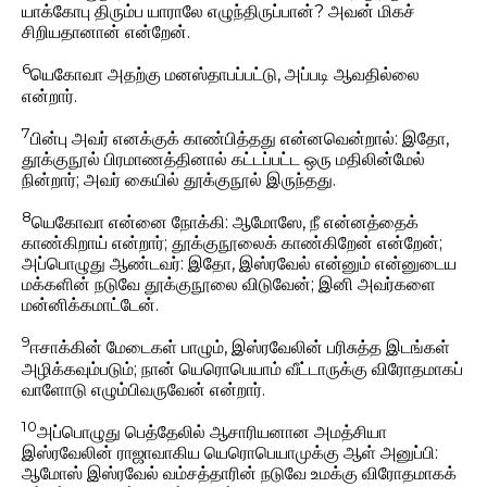
யாக்கோபு திரும்ப யாராலே எழுந்திருப்பான்? அவன் மிகச்
சிறியதானான் என்றேன்.
6
யெகோவா அதற்கு மனஸ்தாபப்பட்டு, அப்படி ஆவதில்லை
என்றார்.
7
பின்பு அவர் எனக்குக் காண்பித்தது என்னவென்றால்: இதோ,
தூக்குநூல் பிரமாணத்தினால் கட்டப்பட்ட ஒரு மதிலின்மேல்
நின்றார்; அவர் கையில் தூக்குநூல் இருந்தது.
8
யெகோவா என்னை நோக்கி: ஆமோஸே, நீ என்னத்தைக்
காண்கிறாய் என்றார்; தூக்குநூலைக் காண்கிறேன் என்றேன்;
அப்பொழுது ஆண்டவர்: இதோ, இஸ்ரவேல் என்னும் என்னுடைய
மக்களின் நடுவே தூக்குநூலை விடுவேன்; இனி அவர்களை
மன்னிக்கமாட்டேன்.
9
ஈசாக்கின் மேடைகள் பாழும், இஸ்ரவேலின் பரிசுத்த இடங்கள்
அழிக்கவும்படும்; நான் யெரொபெயாம் வீட்டாருக்கு விரோதமாகப்
வாளோடு எழும்பிவருவேன் என்றார்.
10
அப்பொழுது பெத்தேலில் ஆசாரியனான அமத்சியா
இஸ்ரவேலின் ராஜாவாகிய யெரொபெயாமுக்கு ஆள் அனுப்பி:
ஆமோஸ் இஸ்ரவேல் வம்சத்தாரின் நடுவே உமக்கு விரோதமாகக்