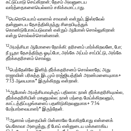
கட்டுப்பாடு செய்கிறான்; தேசம் அவனுடைய
வார்த்தைகளையெல்லாம் சகிக்கமாட்டாது.
11
யெரொபெயாம் வாளால் சாவான் என்றும், இஸ்ரவேல்
தன்னுடைய தேசத்திலிருந்து சிறைபிடித்துக்
கொண்டுபோகப்படுவான் என்றும் ஆமோஸ் சொல்லுகிறான்
என்று சொல்லச்சொன்னான்.
12
அமத்சியா ஆமோஸை நோக்கி: தரிசனம் பார்க்கிறவனே, போ;
நீ யூதா தேசத்திற்கு ஓடிப்போ, அங்கே அப்பம் சாப்பிட்டு, அங்கே
தீர்க்கதரிசனம் சொல்லு.
13
பெத்தேலிலே இனித் தீர்க்கதரிசனம் சொல்லாதே; அது
ராஜாவின் பரிசுத்த இடமும் ராஜ்ஜியத்தின் அரண்மனையுமாக+
7:13 ஆலயமாக* இருக்கிறது என்றான்.
14
ஆமோஸ் அமத்சியாவுக்குப் பதிலாக: நான் தீர்க்கதரிசியுமல்ல,
தீர்க்கதரிசியின் மகனுமல்ல; நான் மந்தை மேய்க்கிறவனும்,
காட்டத்திப்பழங்களைப் பதனிடுகிறவனுமாக+ 7:14
மேற்பார்வையாளர்* இருந்தேன்.
15
ஆனால் மந்தையின் பின்னாலே போகிறபோது என்னைக்
யெகோவா அழைத்து, நீ போய் என்னுடைய மக்களாகிய