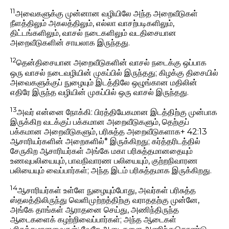
11
அவைகளுக்கு முன்னான வழியிலே அந்த அறைவீடுகள்
நீளத்திலும் அகலத்திலும், எல்லா வாசற்படிகளிலும்,
திட்டங்களிலும், வாசல் நடைகளிலும் வடதிசையான
அறைவீடுகளின் சாயலாக இருந்தது.
12
தென்திசையான அறைவீடுகளின் வாசல் நடைக்கு ஒப்பாக
ஒரு வாசல் நடைவழியின் முகப்பில் இருந்தது; கிழக்கு திசையில்
அவைகளுக்குப் நுழையும் இடத்திலே ஒழுங்கான மதிலின்
எதிரே இருந்த வழியின் முகப்பில் ஒரு வாசல் இருந்தது.
13
அவர் என்னை நோக்கி: பிரத்தியேகமான இடத்திற்கு முன்பாக
இருக்கிற வடக்குப் பக்கமான அறைவீடுகளும், தெற்குப்
பக்கமான அறைவீடுகளும், பரிசுத்த அறைவீடுகளாக+ 42:13
ஆசாரியர்களின் அறைகளில்* இருக்கிறது; கர்த்தரிடத்தில்
சேருகிற ஆசாரியர்கள் அங்கே மகா பரிசுத்தமானதையும்
உணவுபலியையும், பாவநிவாரண பலியையும், குற்றநிவாரண
பலியையும் வைப்பார்கள்; அந்த இடம் பரிசுத்தமாக இருக்கிறது.
14
ஆசாரியர்கள் உள்ளே நுழையும்போது, அவர்கள் பரிசுத்த
ஸ்தலத்திலிருந்து வெளிமுற்றத்திற்கு வராததற்கு முன்னே,
அங்கே தாங்கள் ஆராதனை செய்து, அணிந்திருந்த
ஆடைகளைக் கழற்றிவைப்பார்கள்; அந்த ஆடைகள்