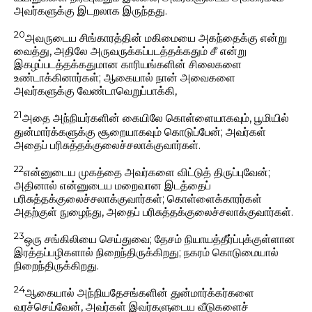
அவர்களுக்கு இடறலாக இருந்தது.
20
அவருடைய சிங்காரத்தின் மகிமையை அகந்தைக்கு என்று
வைத்து, அதிலே அருவருக்கப்படத்தக்கதும் சீ என்று
இகழப்படத்தக்கதுமான காரியங்களின் சிலைகளை
உண்டாக்கினார்கள்; ஆகையால் நான் அவைகளை
அவர்களுக்கு வேண்டாவெறுப்பாக்கி,
21
அதை அந்நியர்களின் கையிலே கொள்ளையாகவும், பூமியில்
துன்மார்க்களுக்கு சூறையாகவும் கொடுப்பேன்; அவர்கள்
அதைப் பரிசுத்தக்குலைச்சலாக்குவார்கள்.
22
என்னுடைய முகத்தை அவர்களை விட்டுத் திருப்புவேன்;
அதினால் என்னுடைய மறைவான இடத்தைப்
பரிசுத்தக்குலைச்சலாக்குவார்கள்; கொள்ளைக்காரர்கள்
அதற்குள் நுழைந்து, அதைப் பரிசுத்தக்குலைச்சலாக்குவார்கள்.
23
ஒரு சங்கிலியை செய்துவை; தேசம் நியாயத்தீர்ப்புக்குள்ளான
இரத்தப்பழிகளால் நிறைந்திருக்கிறது; நகரம் கொடுமையால்
நிறைந்திருக்கிறது.
24
ஆகையால் அந்நியதேசங்களின் துன்மார்க்கர்களை
வரச்செய்வேன், அவர்கள் இவர்களுடைய வீடுகளைச்