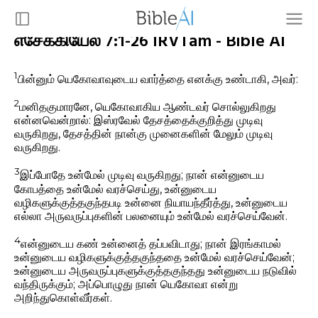
எசேக்கியேல் 7:1-26 IRVTam - Bible AI
1
பின்னும் யெகோவாவுடைய வார்த்தை எனக்கு உண்டாகி, அவர்:
2
மனிதகுமாரனே, யெகோவாகிய ஆண்டவர் சொல்லுகிறது
என்னவென்றால்: இஸ்ரவேல் தேசத்தைக்குறித்து முடிவு
வருகிறது, தேசத்தின் நான்கு முனைகளின் மேலும் முடிவு
வருகிறது.
3
இப்போதே உன்மேல் முடிவு வருகிறது; நான் என்னுடைய
கோபத்தை உன்மேல் வரச்செய்து, உன்னுடைய
வழிகளுக்குத்தகுந்தபடி உன்னை நியாயந்தீர்த்து, உன்னுடைய
எல்லா அருவருப்புகளின் பலனையும் உன்மேல் வரச்செய்வேன்.
4
என்னுடைய கண் உன்னைத் தப்பவிடாது; நான் இரங்காமல்
உன்னுடைய வழிகளுக்குத்தகுந்ததை உன்மேல் வரச்செய்வேன்;
உன்னுடைய அருவருப்புகளுக்குத்தகுந்தது உன்னுடைய நடுவில்
வந்திருக்கும்; அப்பொழுது நான் யெகோவா என்று
அறிந்துகொள்வீர்கள்.