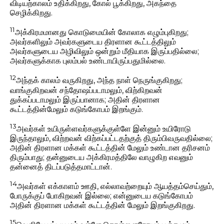
விடியற்காலம் உதிக்கிறது, கோல் பூக்கிறது, அகந்தை
செழிக்கிறது.
11
அக்கிரமமானது கொடுமையின் கோலாக எழும்புகிறது;
அவர்களிலும் அவர்களுடைய திரளான கூட்டத்திலும்
அவர்களுடைய அழிவிலும் ஒன்றும் மீதியாக இருப்பதில்லை;
அவர்களுக்காக புலம்பல் உண்டாயிருப்பதுமில்லை.
12
அந்தக் காலம் வருகிறது, அந்த நாள் நெருங்குகிறது;
வாங்குகிறவன் சந்தோஷப்படாமலும், விற்கிறவன்
துக்கப்படாமலும் இருப்பானாக; அதின் திரளான
கூட்டத்தின்மேலும் கடுங்கோபம் இறங்கும்.
13
அவர்கள் உயிருள்ளவர்களுக்குள்ளே இன்னும் உயிரோடு
இருந்தாலும், விற்றவன் விற்கப்பட்டதற்குத் திரும்பிவருவதில்லை;
அதின் திரளான மக்கள் கூட்டத்தின் மேலும் உண்டான தரிசனம்
திரும்பாது; தன்னுடைய அக்கிரமத்திலே வாழுகிற எவனும்
தன்னைத் திடப்படுத்தமாட்டான்.
14
அவர்கள் எக்காளம் ஊதி, எல்லாவற்றையும் ஆயத்தம்செய்தும்,
போருக்குப் போகிறவன் இல்லை; என்னுடைய கடுங்கோபம்
அதின் திரளான மக்கள் கூட்டத்தின் மேலும் இறங்குகிறது.
15