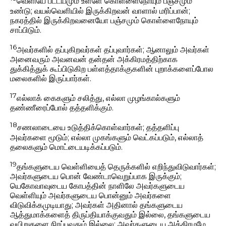
வெளியே பட்டயமும் உள்ளே கொள்ளைநோயும் பஞ்சமும்
உண்டு; வயல்வெளியில் இருக்கிறவன் வாளால் மரிப்பான்;
நகரத்தில் இருக்கிறவனையோ பஞ்சமும் கொள்ளைநோயும்
சாப்பிடும்.
16
அவர்களில் தப்புகிறவர்கள் தப்புவார்கள்; ஆனாலும் அவர்கள்
அனைவரும் அவனவன் தன்தன் அக்கிரமத்திற்காக
துக்கித்துக் கூப்பிடுகிற பள்ளத்தாக்குகளின் புறாக்களைப்போல
மலைகளில் இருப்பார்கள்.
17
எல்லாக் கைகளும் சலித்து, எல்லா முழங்கால்களும்
தண்ணீரைப்போல் தத்தளிக்கும்.
18
சணலாடையை உடுத்திக்கொள்வார்கள்; தத்தளிப்பு
அவர்களை மூடும்; எல்லா முகங்களும் வெட்கப்படும், எல்லாத்
தலைகளும் மொட்டையடிக்கப்படும்.
19
தங்களுடைய வெள்ளியைத் தெருக்களில் எறிந்துவிடுவார்கள்;
அவர்களுடைய பொன் வேண்டாவெறுப்பாக இருக்கும்;
யெகோவாவுடைய கோபத்தின் நாளிலே அவர்களுடைய
வெள்ளியும் அவர்களுடைய பொன்னும் அவர்களை
விடுவிக்கமுடியாது; அவர்கள் அதினால் தங்களுடைய
ஆத்துமாக்களைத் திருப்தியாக்குவதும் இல்லை, தங்களுடைய
வயிறுகளை நிரப்புவதும் இல்லை; அவர்களுடைய அக்கிரமமே