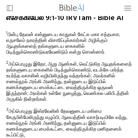
எசேக்கியேல் 9:1-10 IRVTam - Bible AI
1
பின்பு தேவன் என்னுடைய காதுகள் கேட்க மகா சத்தமாக;
எருசலேம் நகரத்தின் விசாரிப்புக்காரர்கள் அழிக்கும்
ஆயுதங்களைத் தங்களுடைய கைகளில்
பிடித்துக்கொண்டுவரவேண்டும் என்று சொன்னார்.
2
அப்பொழுது இதோ, ஆறு ஆண்கள், வெட்டுகிற ஆயுதங்களைத்
தங்களுடைய கைகளில் பிடித்துக்கொண்டு, வடக்கே பார்த்த
உயர்ந்த வாசலின் வழியிலிருந்து வந்தார்கள்; அவர்களில்
சணல்நூல் அங்கி அணிந்து, தன்னுடைய இடுப்பில்
கணக்கனுடைய மைக்கூட்டை வைத்திருக்கிற ஒருவன்
இருந்தான்; அவர்கள் உள்ளே நுழைந்து, வெண்கல பலிபீடத்தின்
அருகில் நின்றார்கள்.
3
அப்பொழுது இஸ்ரவேலின் தேவனுடைய மகிமை
கேருபீன்மேலிருந்து எழும்பி, ஆலயத்தின் வாசற்படியிலே வந்து,
சணல்நூல் அங்கி அணிந்து, தன்னுடைய இடுப்பில்
கணக்கனுடைய மைக்கூட்டை வைத்திருக்கிற மனிதனைக்
கூப்பிட்டு,