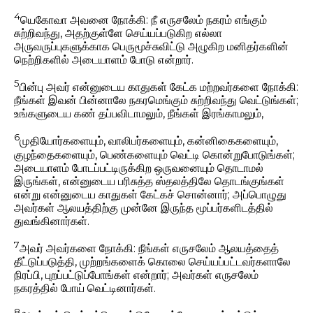
4
யெகோவா அவனை நோக்கி: நீ எருசலேம் நகரம் எங்கும்
சுற்றிவந்து, அதற்குள்ளே செய்யப்படுகிற எல்லா
அருவருப்புகளுக்காக பெருமூச்சுவிட்டு அழுகிற மனிதர்களின்
நெற்றிகளில் அடையாளம் போடு என்றார்.
5
பின்பு அவர் என்னுடைய காதுகள் கேட்க மற்றவர்களை நோக்கி:
நீங்கள் இவன் பின்னாலே நகரமெங்கும் சுற்றிவந்து வெட்டுங்கள்;
உங்களுடைய கண் தப்பவிடாமலும், நீங்கள் இரங்காமலும்,
6
முதியோர்களையும், வாலிபர்களையும், கன்னிகைகளையும்,
குழந்தைகளையும், பெண்களையும் வெட்டி கொன்றுபோடுங்கள்;
அடையாளம் போடப்பட்டிருக்கிற ஒருவனையும் தொடாமல்
இருங்கள், என்னுடைய பரிசுத்த ஸ்தலத்திலே தொடங்குங்கள்
என்று என்னுடைய காதுகள் கேட்கச் சொன்னார்; அப்பொழுது
அவர்கள் ஆலயத்திற்கு முன்னே இருந்த மூப்பர்களிடத்தில்
துவங்கினார்கள்.
7
அவர் அவர்களை நோக்கி: நீங்கள் எருசலேம் ஆலயத்தைத்
தீட்டுப்படுத்தி, முற்றங்களைக் கொலை செய்யப்பட்டவர்களாலே
நிரப்பி, புறப்பட்டுப்போங்கள் என்றார்; அவர்கள் எருசலேம்
நகரத்தில் போய் வெட்டினார்கள்.
8