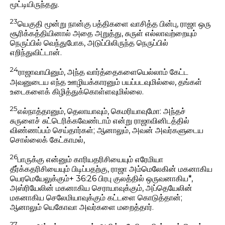
மூட்டியிருந்தது.
23
யெகுதி மூன்று நான்கு பத்திகளை வாசித்த பின்பு, ராஜா ஒரு
சூரிக்கத்தியினால் அதை அறுத்து, சுருள் எல்லாவற்றையும்
நெருப்பில் வெந்துபோக, அடுப்பிலிருந்த நெருப்பில்
எறிந்துவிட்டான்.
24
ராஜாவாயினும், அந்த வார்த்தைகளையெல்லாம் கேட்ட
அவனுடைய எந்த ஊழியக்காரனும் பயப்படவுமில்லை, தங்கள்
உடைகளைக் கிழித்துக்கொள்ளவுமில்லை.
25
எல்நாத்தானும், தெலாயாவும், கெமரியாவுமோ: அந்தச்
சுருளைச் சுட்டெரிக்கவேண்டாம் என்று ராஜாவினிடத்தில்
விண்ணப்பம் செய்தார்கள்; ஆனாலும், அவன் அவர்களுடைய
சொல்லைக் கேட்காமல்,
26
பாருக்கு என்னும் காரியதரிசியையும் எரேமியா
தீர்க்கதரிசியையும் பிடிப்பதற்கு, ராஜா அம்மெலேகின் மகனாகிய
யெரமெயேலுக்கும்+ 36:26 பிரபு குலத்தில் ஒருவனாகிய*,
அஸ்ரியேலின் மகனாகிய செராயாவுக்கும், அப்தெயேலின்
மகனாகிய செலேமியாவுக்கும் கட்டளை கொடுத்தான்;
ஆனாலும் யெகோவா அவர்களை மறைத்தார்.
27