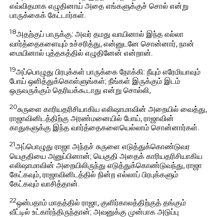
எவ்விதமாக எழுதினாய் அதை எங்களுக்குச் சொல் என்று
பாருக்கைக் கேட்டார்கள்.
18
அதற்குப் பாருக்கு: அவர் தமது வாயினால் இந்த எல்லா
வார்த்தைகளையும் உச்சரித்து, என்னுடனே சொன்னார், நான்
மையினால் புத்தகத்தில் எழுதினேன் என்றான்.
19
அப்பொழுது பிரபுக்கள் பாருக்கை நோக்கி: நீயும் எரேமியாவும்
போய் ஒளித்துக்கொள்ளுங்கள்; நீங்கள் இருக்கும் இடம்
ஒருவருக்கும் தெரியக்கூடாது என்று சொல்லி,
20
சுருளை காரியதரிசியாகிய எலிஷாமாவின் அறையில் வைத்து,
ராஜாவினிடத்திற்கு அரண்மனையில் போய், ராஜாவின்
காதுகளுக்கு இந்த வார்த்தைகளையெல்லாம் சொன்னார்கள்.
21
அப்பொழுது ராஜா அந்தச் சுருளை எடுத்துக்கொண்டுவர
யெகுதியை அனுப்பினான்; யெகுதி அதைக் காரியதரிசியாகிய
எலிஷாமாவின் அறையிலிருந்து எடுத்துக்கொண்டுவந்து, ராஜா
கேட்கவும், ராஜாவினிடத்தில் நின்ற எல்லாப் பிரபுக்களும்
கேட்கவும் வாசித்தான்.
22
ஒன்பதாம் மாதத்தில் ராஜா, குளிர்காலத்திற்குத் தங்கும்
வீட்டில் உட்கார்ந்திருந்தான்; அவனுக்கு முன்பாக அடுப்பு