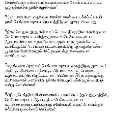
சொல்லிவந்த எல்லா வார்த்தைகளையும் அவன் வாய் சொல்ல
ஒரு புத்தகச்சுருளில் எழுதினான்.
5
பின்பு எரேமியா பாருக்கை நோக்கி: நான் அடைக்கப்பட்டவன்;
நான் யெகோவாவுடைய ஆலயத்திற்குள் நுழையக்கூடாது.
6
நீ உள்ளே நுழைந்து, என் வாய் சொல்ல நீ எழுதின சுருளிலுள்ள
யெகோவாவுடைய வார்த்தைகளைக் யெகோவாவுடைய
ஆலயத்தில் உபவாச நாளில் மக்களுடைய காதுகள் கேட்க
வாசிப்பதுமின்றி, தங்கள் பட்டணங்களிலிருந்துவருகிற எல்லா
யூதா கோத்திரத்தாரும் கேட்குமளவுக்கு அவைகளை
வாசிப்பாயாக.
7
ஒருவேளை அவர்கள் யெகோவாவுடைய முகத்திற்கு முன்பாகப்
பணிந்து விண்ணப்பம்செய்து, அவரவர் தங்கள் பொல்லாத
வழியை விட்டுத் திரும்புவார்கள்; யெகோவா இந்த மக்களுக்கு
விரோதமாகச் சொல்லியிருக்கிற கோபமும் உக்கிரமும் பெரியது
என்று சொன்னான்.
8
அப்படியே நேரியாவின் மகனாகிய பாருக்கு அந்தப் புத்தகத்தில்,
யெகோவாவுடைய ஆலயத்தில் யெகோவாவுடைய
வார்த்தைகளை வாசிப்பதற்கு எரேமியா தீர்க்கதரிசி தனக்குக்
கற்பித்தபடியெல்லாம் செய்தான்.