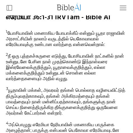
எரேமியா 36:1-31 IRVTam - Bible AI
1
யோசியாவின் மகனாகிய யோயாக்கீம் என்னும் யூதா ராஜாவின்
அரசாட்சியின் நாலாம் வருடத்தில் யெகோவாவால்
எரேமியாவுக்கு உண்டான வார்த்தை என்னவென்றால்:
2
நீ ஒரு புத்தகச்சுருளை எடுத்து, யோசியாவின் நாட்களில் நான்
உன்னுடனே பேசின நாள் முதற்கொண்டு இந்நாள்வரை
இஸ்ரவேலைக்குறித்தும், யூதாவைக்குறித்தும், எல்லா
மக்களைக்குறித்தும் உன்னுடன் சொன்ன எல்லா
வார்த்தைகளையும் அதில் எழுது.
3
யூதாவின் மக்கள், அவரவர் தங்கள் பொல்லாத வழியைவிட்டுத்
திரும்புவதற்காகவும், தங்கள் அக்கிரமத்தையும் தங்கள்
பாவத்தையும் நான் மன்னிப்பதற்காகவும், தங்களுக்கு நான்
செய்ய நினைத்திருக்கிற தீங்குகளைக்குறித்து ஒருவேளை
அவர்கள் கேட்பார்கள் என்றார்.
4
அப்பொழுது எரேமியா நேரியாவின் மகனாகிய பாருக்கை
அழைத்தான்; பாருக்கு என்பவன் யெகோவா எரேமியாவுடனே