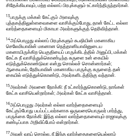
சிதேக்கியாவும், மற்ற எல்லாப் பிரபுக்களும் உட்கார்ந்திருந்தார்கள்.
13
பாருக்கு மக்கள் கேட்கும் அளவுக்கு
புத்தகத்திலுள்ளவைகளை வாசிக்கும்போது, தான் கேட்ட எல்லா
வார்த்தைகளையும் மிகாயா அவர்களுக்குத் தெரிவித்தான்.
14
அப்பொழுது எல்லாப் பிரபுக்களும் கூஷியின் மகனாகிய
செலேமியாவின் மகனான நெத்தானியாவினுடைய
மகனாயிருக்கிற யெகுதியைப் பாருக்கிடத்தில் அனுப்பி, மக்கள்
கேட்க நீ வாசித்துக்கொண்டிந்த சுருளை உன் கையில்
எடுத்துக்கொண்டுவா என்று சொல்லச் சொன்னார்கள்;
ஆகையால், நேரியாவின் மகனாகிய பாருக்கு சுருளைத் தன்
கையில் எடுத்துக்கொண்டு, அவர்களிடத்திற்கு வந்தான்.
15
அவர்கள் அவனை நோக்கி: நீ உட்கார்ந்துகொண்டு, நாங்கள்
கேட்க வாசியென்றார்கள்; அவர்கள் கேட்க வாசித்தான்.
16
அப்பொழுது அவர்கள் எல்லா வார்த்தைகளையும்
கேட்கும்போது பயப்பட்டவர்களாக ஒருவரையொருவர் பார்த்து,
பாருக்கை நோக்கி: இந்த எல்லா வார்த்தைகளையும் ராஜாவுக்கு
கண்டிப்பாக அறிவிப்போம் என்றார்கள்.
17
அவன் வாய் சொல்ல, நீ இந்த வார்த்தைகளையெல்லாம்