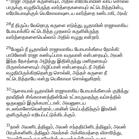
ராஜா அந்தச் சுருளையும், அதில் எரேமியாவின் வாய் சொல்ல
பாருக்கு எழுதியிருந்த வார்த்தைகளையும் சுட்டெரித்தபின்பு,
எரேமியாவுக்குக் யெகோவாவுடைய வார்த்தை உண்டாகி, அவர்:
28
நீ திரும்ப வேறொரு சுருளை எடுத்து, யூதாவின் ராஜாவாகிய
யோயாக்கீம் சுட்டெரித்த முதலாம் சுருளிலிருந்த
வார்த்தைகளையெல்லாம் அதில் எழுது என்றார்.
29
மேலும் நீ யூதாவின் ராஜாவாகிய யோயாக்கீமை நோக்கி:
பாபிலோன் ராஜா கண்டிப்பாக வருவான் என்பதையும், அவன்
இந்த தேசத்தை அழித்து இதிலிருந்து மனிதரையும்
மிருகங்களையும் அழிப்பான் என்பதையும், நீ அதில்
எழுதியிருக்கிறதென்று சொல்லி, அந்தச் சுருளை நீ
சுட்டெரித்தாயே என்று யெகோவா சொல்லுகிறார்.
30
ஆகையால் யூதாவின் ராஜாவாகிய யோயாக்கீமைக் குறித்து:
தாவீதின் சிங்காசனத்தின்மேல் உட்காருவதற்கு வம்சத்தில்
ஒருவனும் இருக்கமாட்டான்; அவனுடைய
சடலங்களோவென்றால், பகலின் வெப்பத்திற்கும் இரவின்
குளிருக்கும் எறியப்பட்டுக்கிடக்கும்.
31
நான் அவனிடத்திலும், அவன் சந்ததியினிடத்திலும், அவன்
பிரபுக்களினிடத்திலும் அவர்கள் அக்கிரமத்தை விசாரித்து,
அவன்மேலும் எருசலேமின் குடிமக்கள்மேலும், யூதா