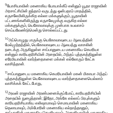
9
யோசியாவின் மகனாகிய யோயாக்கீம் என்னும் யூதா ராஜாவின்
அரசாட்சியின் ஐந்தாம் வருடத்து ஒன்பதாம் மாதத்தில்,
எருசலேமிலிருக்கிற எல்லா மக்களுக்கும், யூதாவின்
பட்டணங்களிலிருந்து எருசலேமுக்கு வருகிற எல்லா
மக்களுக்கும், யெகோவாவுக்கு முன்பாக உபவாசம்
செய்யவேண்டுமென்று சொல்லப்பட்டது.
10
அப்பொழுது பாருக்கு யெகோவாவுடைய ஆலயத்தின்
மேல்முற்றத்தில், யெகோவாவுடைய ஆலயத்து வாசலின்
நடைக்கு அருகிலுள்ள சாப்பானுடைய மகனாகிய கெமரியா
என்னும் காரியதரிசியின் அறையில், அந்தப் புத்தகத்திலுள்ள
எரேமியாவின் வார்த்தைகளை மக்கள் எல்லோரும் கேட்க
வாசித்தான்.
11
சாப்பானுடைய மகனாகிய கெமரியாவின் மகன் மிகாயா அந்தப்
புத்தகத்திலுள்ள யெகோவாவுடைய வார்த்தைகளையெல்லாம்
வாசிக்கக் கேட்டபோது,
12
அவன் ராஜாவின் அரண்மனைக்குப்போய், காரியதரிசியின்
அறையில் நுழைந்தான்; இதோ, அங்கே எல்லாப் பிரபுக்களும்
காரியதரிசியாகிய எலிஷாமாவும் செமாயாவின் மகனாகிய
தெலாயாவும், அக்போரின் மகனாகிய எல்நாத்தானும்,
சாப்பானின் மகனாகிய கெமரியாவும், அனனியாவின் மகனாகிய