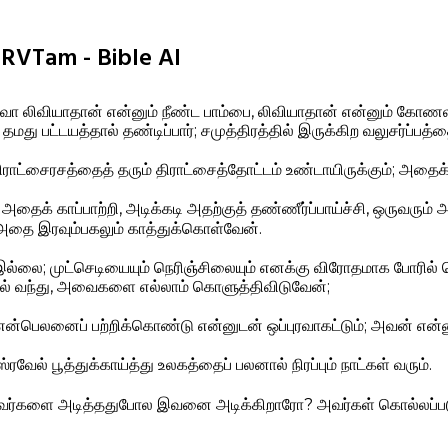
IRVTam - Bible AI
 லிவியாதான் என்னும் நீண்ட பாம்பை, லிவியாதான் என்னும் கோணல
மது பட்டயத்தால் தண்டிப்பார்; சமுத்திரத்தில் இருக்கிற வலுசர்ப்பத
ராட்சைரசத்தைத் தரும் திராட்சைத்தோட்டம் உண்டாயிருக்கும்; அதைக் க
க் காப்பாற்றி, அடிக்கடி அதற்குத் தண்ணீர்ப்பாய்ச்சி, ஒருவரும்
 அதை இரவும்பகலும் காத்துக்கொள்வேன்.
இல்லை; முட்செடியையும் நெரிஞ்சிலையும் எனக்கு விரோதமாக போரில
ல் வந்து, அவைகளை எல்லாம் கொளுத்திவிடுவேன்;
என்பெலனைப் பற்றிக்கொண்டு என்னுடன் ஒப்புரவாகட்டும்; அவன் என்ன
்ரவேல் பூத்துக்காய்த்து உலகத்தைப் பலனால் நிரப்பும் நாட்கள் வரும்.
வர்களை அடித்ததுபோல இவனை அடிக்கிறாரோ? அவர்கள் கொல்லப்