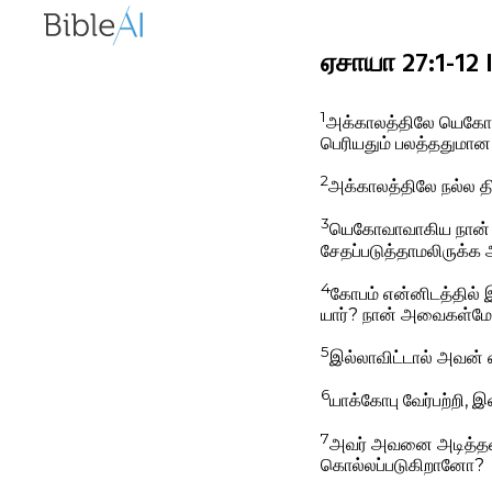
ஏசாயா 27:1-12 
1
அக்காலத்திலே யெகோவா
பெரியதும் பலத்ததுமான த
2
அக்காலத்திலே நல்ல தி
3
யெகோவாவாகிய நான் அதை
சேதப்படுத்தாமலிருக்க
4
கோபம் என்னிடத்தில் 
யார்? நான் அவைகள்மே
5
இல்லாவிட்டால் அவன் 
6
யாக்கோபு வேர்பற்றி, இஸ
7
அவர் அவனை அடித்த
கொல்லப்படுகிறானோ?