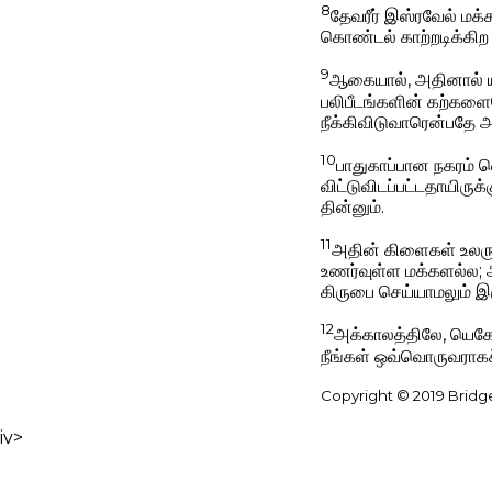
8
தேவரீர் இஸ்ரவேல் மக
கொண்டல் காற்றடிக்கிற
9
ஆகையால், அதினால் யாக
பலிபீடங்களின் கற்களை
நீக்கிவிடுவாரென்பதே 
10
பாதுகாப்பான நகரம் வ
விட்டுவிடப்பட்டதாயிரு
தின்னும்.
11
அதின் கிளைகள் உலரு
உணர்வுள்ள மக்களல்ல;
கிருபை செய்யாமலும் இரு
12
அக்காலத்திலே, யெகோ
நீங்கள் ஒவ்வொருவராகச் 
Copyright © 2019 Bridg
iv>