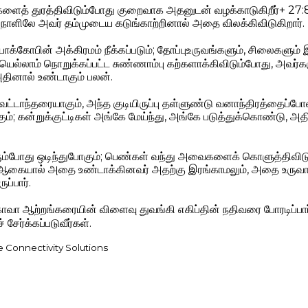
்களைத் துரத்திவிடும்போது குறைவாக அதனுடன் வழக்காடுகிறீர்+ 27:
 நாளிலே அவர் தம்முடைய கடுங்காற்றினால் அதை விலக்கிவிடுகிறார்.
்கோபின் அக்கிரமம் நீக்கப்படும்; தோப்புஉருவங்களும், சிலைகளும் 
யெல்லாம் நொறுக்கப்பட்ட சுண்ணாம்பு கற்களாக்கிவிடும்போது, அவ
அதினால் உண்டாகும் பலன்.
ெட்டாந்தரையாகும், அந்த குடியிருப்பு தள்ளுண்டு வனாந்திரத்தைப்ப
க்கும்; கன்றுக்குட்டிகள் அங்கே மேய்ந்து, அங்கே படுத்துக்கொண்டு,
ம்போது ஒடிந்துபோகும்; பெண்கள் வந்து அவைகளைக் கொளுத்திவிடு
 ஆகையால் அதை உண்டாக்கினவர் அதற்கு இரங்காமலும், அதை உருவாக
ப்பார்.
வா ஆற்றங்கரையின் விளைவு துவங்கி எகிப்தின் நதிவரை போரடிப்பார
சேர்க்கப்படுவீர்கள்.
e Connectivity Solutions