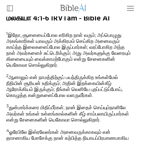
மல்கியா 4:1-6 IRVTam - Bible AI
1
இதோ, சூளையைப்போல எரிகிற நாள் வரும்; அப்பொழுது
அகங்காரிகள் யாவரும் அக்கிரமம் செய்கிற அனைவரும்
காய்ந்த இலைகளைப்போல இருப்பார்கள்; வரப்போகிற அந்த
நாள் அவர்களைச் சுட்டெரிக்கும்; அது அவர்களுக்கு வேரையும்
கிளையையும் வைக்காமற்போகும் என்று சேனைகளின்
யெகோவா சொல்லுகிறார்.
2
ஆனாலும் என் நாமத்திற்குப் பயந்திருக்கிற உங்கள்மேல்
நீதியின் சூரியன் உதிக்கும்; அதின் இறக்கையின்கீழ்
ஆரோக்கியம் இருக்கும்; நீங்கள் வெளியே புறப்பட்டுப்போய்,
கொழுத்த கன்றுகளைப்போல வளருவீர்கள்.
3
துன்மார்க்கரை மிதிப்பீர்கள்; நான் இதைச் செய்யும்நாளிலே
அவர்கள் உங்கள் உள்ளங்கால்களின் கீழ் சாம்பலாயிருப்பார்கள்
என்று சேனைகளின் யெகோவா சொல்லுகிறார்.
4
ஓரேபிலே இஸ்ரவேலர்கள் அனைவருக்காகவும் என்
தாசனாகிய மோசேக்கு நான் கற்பித்த நியாயப்பிரமாணமாகிய