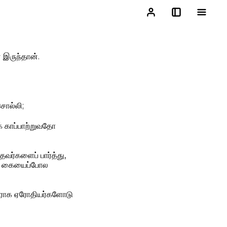
 இருந்தான்.
சொல்லி;
் காப்பாற்றுவதோ
வர்களைப் பார்த்து,
ொரு கையைப்போல
திராக ஏரோதியர்களோடு