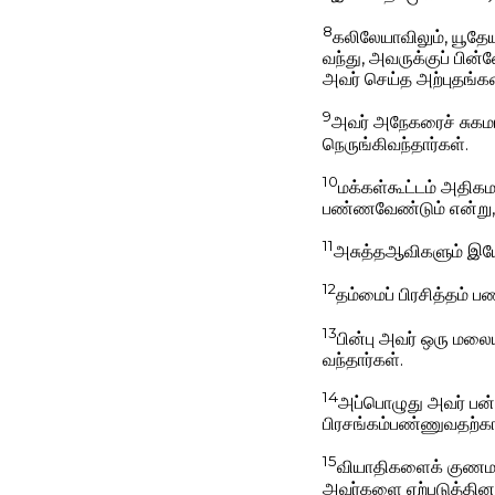
8
கலிலேயாவிலும், யூதேய
வந்து, அவருக்குப் பின
அவர் செய்த அற்புதங்களை
9
அவர் அநேகரைச் சுக
நெருங்கிவந்தார்கள்.
10
மக்கள்கூட்டம் அதிக
பண்ணவேண்டும் என்று, 
11
அசுத்தஆவிகளும் இயேச
12
தம்மைப் பிரசித்தம் 
13
பின்பு அவர் ஒரு மலை
வந்தார்கள்.
14
அப்பொழுது அவர் பன்
பிரசங்கம்பண்ணுவதற்கா
15
வியாதிகளைக் குணமாக
அவர்களை ஏற்படுத்தினா