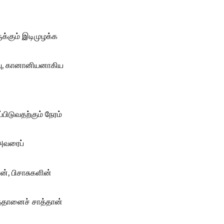
்கும் இடிமுழக்க
தேயு, கானானியனாகிய
்பிடுவதற்கும் நேரம்
 அவரைப்
், பிசாசுகளின்
்தானைச் சாத்தான்