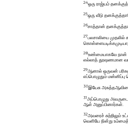
24
ஒரு ராஜ்யம் தனக்குத்
25
ஒரு வீடு தனக்குத்தான
26
சாத்தான் தனக்குத்தா
27
பலசாலியை முதலில் கட
கொள்ளையடிக்கமுடியாது
28
உண்மையாகவே நான் உங
எல்லாத் தூஷணமான வார்
29
ஆனால் ஒருவன் பரிச
எப்பொழுதும் மன்னிப்பு
30
இயேசு அசுத்தஆவிய
31
அப்பொழுது அவருடைய 
ஆள் அனுப்பினார்கள்.
32
அவரைச் சுற்றிலும் உ
வெளியே நின்று உம்மைத்