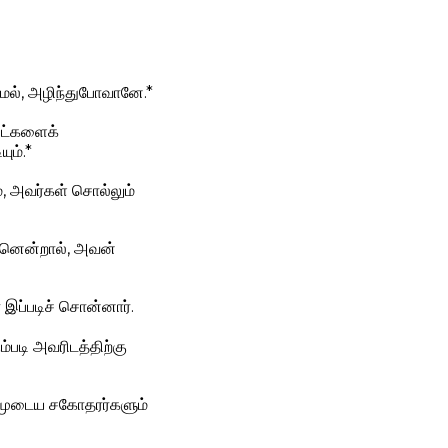
யாமல், அழிந்துபோவானே.*
ருட்களைக்
ும்.*
், அவர்கள் சொல்லும்
னென்றால், அவன்
ப்படிச் சொன்னார்.
படி அவரிடத்திற்கு
உம்முடைய சகோதரர்களும்