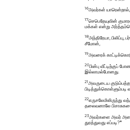
16
அவர்கள் யாரென்றால், 
17
செபெதேயுவின் குமார
மக்கள் என்று அர்த்தம
18
அந்திரேயா, பிலிப்பு
சீமோன்,
19
அவரைக் காட்டிக்கொட
20
பின்பு வீட்டிற்குப் 
இல்லாமல்போனது.
21
அவருடைய குடும்பத்தா
பிடித்துக்கொள்ளும்படி வ
22
எருசலேமிலிருந்து வ
தலைவனாலே பிசாசுகளைத்
23
அவர்களை அவர் அழை
துரத்துவது எப்படி?*