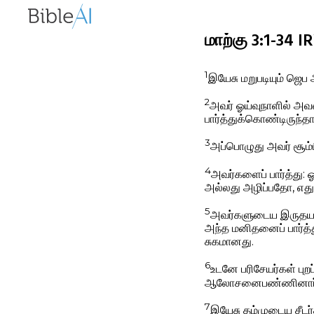
மாற்கு 3:1-34 I
1
இயேசு மறுபடியும் ஜெப
2
அவர் ஓய்வுநாளில் அவ
பார்த்துக்கொண்டிருந்தா
3
அப்பொழுது அவர் சூம்ப
4
அவர்களைப் பார்த்து
அல்லது அழிப்பதோ, எது 
5
அவர்களுடைய இருதயத்தி
அந்த மனிதனைப் பார்த்
சுகமானது.
6
உடனே பரிசேயர்கள் பு
ஆலோசனைபண்ணினார்
7
இயேசு தம்முடைய சீடர்