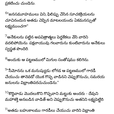
ప్రకటించు చుండెను.
6
"జనసమూహములు విని, ఫిలిప్పు చేసిన సూచకక్రియలను
చూచినందున అతడు చెప్పిన మాటలయందు ఏకమనస్సుతో
లక్ష్యముంచగా"
7
అనేకులను పట్టిన అపవిత్రాత్మలు పెద్దకేకలు వేసి వారిని
వదలిపోయెను. పక్షవాయువు గలవారును కుంటివారును అనేకులు
స్వస్థత పొందిరి.
8
అందుకు ఆ పట్టణములో మిగుల సంతోషము కలిగెను.
9
"సీమోనను ఒక మనుష్యుడు లోగడ ఆ పట్టణములో గారడీ
చేయుచు తానెవడో యొక గొప్ప వాడినని చెప్పుకొనుచు, సమరయ
జనులను విభ్రాంతిపరచుచుండెను."
10
కొద్దివాడు మొదలుకొని గొప్పవాని మట్టుకు అందరు - దేవుని
మహాశక్తి అనబడిన వాడితే అని చెప్పుకొనుచు అతనిని లక్ష్యపెట్టిరి.
11
అతడు బహుకాలము గారడీలు చేయుచు వారిని విభ్రాంతి