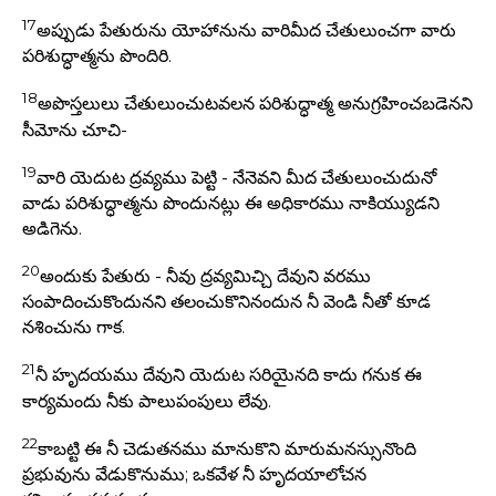
17
అప్పుడు పేతురును యోహానును వారిమీద చేతులుంచగా వారు
పరిశుద్ధాత్మను పొందిరి.
18
అపొస్తలులు చేతులుంచుటవలన పరిశుద్ధాత్మ అనుగ్రహించబడెనని
సీమోను చూచి-
19
వారి యెదుట ద్రవ్యము పెట్టి - నేనెవని మీద చేతులుంచుదునో
వాడు పరిశుద్ధాత్మను పొందునట్లు ఈ అధికారము నాకియ్యుడని
అడిగెను.
20
అందుకు పేతురు - నీవు ద్రవ్యమిచ్చి దేవుని వరము
సంపాదించుకొందునని తలంచుకొనినందున నీ వెండి నీతో కూడ
నశించును గాక.
21
నీ హృదయము దేవుని యెదుట సరియైనది కాదు గనుక ఈ
కార్యమందు నీకు పాలుపంపులు లేవు.
22
కాబట్టి ఈ నీ చెడుతనము మానుకొని మారుమనస్సునొంది
ప్రభువును వేడుకొనుము; ఒకవేళ నీ హృదయాలోచన