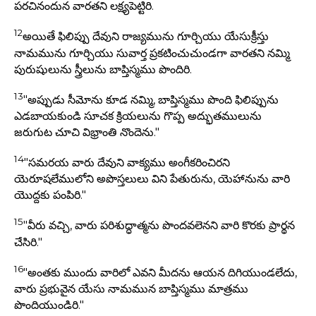
పరచినందున వారతని లక్ష్యపెట్టిరి.
12
అయితే ఫిలిప్పు దేవుని రాజ్యమును గూర్చియు యేసుక్రీస్తు
నామమును గూర్చియు సువార్త ప్రకటించుచుండగా వారతని నమ్మి
పురుషులును స్త్రీలును బాప్తిస్మము పొందిరి.
13
"అప్పుడు సీమోను కూడ నమ్మి, బాప్తిస్మము పొంది ఫిలిప్పును
ఎడబాయకుండి సూచక క్రియలును గొప్ప అద్భుతములును
జరుగుట చూచి విభ్రాంతి నొందెను."
14
"సమరయ వారు దేవుని వాక్యము అంగీకరించిరని
యెరూషలేములోని అపొస్తలులు విని పేతురును, యెహానును వారి
యొద్దకు పంపిరి."
15
"వీరు వచ్చి, వారు పరిశుద్ధాత్మను పొందవలెనని వారి కొరకు ప్రార్థన
చేసిరి."
16
"అంతకు ముందు వారిలో ఎవని మీదను ఆయన దిగియుండలేదు,
వారు ప్రభువైన యేసు నామమున బాప్తిస్మము మాత్రము
పొందియుండిరి."