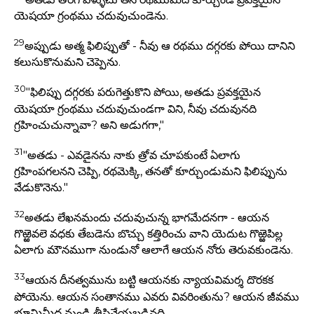
యెషయా గ్రంథము చదువుచుండెను.
29
అప్పుడు అత్మ ఫిలిప్పుతో - నీవు ఆ రథము దగ్గరకు పోయి దానిని
కలుసుకొనుమని చెప్పెను.
30
"ఫిలిప్పు దగ్గరకు పరుగెత్తుకొని పోయి, అతడు ప్రవక్తయైన
యెషయా గ్రంథము చదువుచుండగా విని, నీవు చదువునది
గ్రహించుచున్నావా? అని అడుగగా,"
31
"అతడు - ఎవడైనను నాకు త్రోవ చూపకుంటే ఏలాగు
గ్రహింపగలనని చెప్పి, రథమెక్కి, తనతో కూర్చుండుమని ఫిలిప్పును
వేడుకొనెను."
32
అతడు లేఖనమందు చదువుచున్న భాగమేదనగా - ఆయన
గొఱ్ఱెవలె వధకు తేబడెను బొచ్చు కత్తిరించు వాని యెదుట గొఱ్ఱెపిల్ల
ఏలాగు మౌనముగా నుండునో ఆలాగే ఆయన నోరు తెరువకుండెను.
33
ఆయన దీనత్వమును బట్టి ఆయనకు న్యాయవిమర్శ దొరకక
పోయెను. ఆయన సంతానము ఎవరు వివరింతును? ఆయన జీవము
భూమిమీద నుండి తీసివేయబడినది.