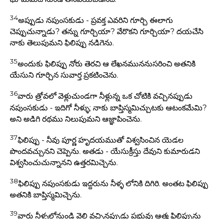
34
అప్పుడు నపుంసకుడు - ప్రవక్త ఎవరిని గూర్చి ఈలాగు
చెప్పుచున్నాడు? తన్ను గూర్చియా? వేరొకని గూర్చియా? దయచేసి
నాకు తెలుపుమని ఫిలిప్పు నడిగెను.
35
అందుకు ఫిలిప్పు నోరు తెరచి ఆ లేఖనముననుసరించి అతనికి
యేసుని గూర్చిన సువార్త ప్రకటించెను.
36
వారు త్రోవలో వెళ్లుచుండగా నీళ్లున్న ఒక చోటికి వచ్చినప్పుడు
నపుంసకుడు - ఇదిగో నీళ్ళు; నాకు బాప్తిస్మమిచ్చుటకు ఆటంకమేమి?
అని అడిగి రథము నిలుపుమని ఆజ్ఞాపించెను.
37
ఫిలిప్పు - నీవు పూర్ణ హృదయముతో విశ్వసించిన యెడల
పొందవచ్చునని చెప్పెను. అతడు - యేసుక్రీస్తు దేవుని కుమారుడని
విశ్వసించుచున్నానని ఉత్తరమిచ్చెను.
38
ఫిలిప్పు నపుంసకుడు ఇద్దరును నీళ్ళ లోనికి దిగిరి. అంతట ఫిలిప్పు
అతనికి బాప్తిస్మమిచ్చెను.
39
వారు నీళ్ళలోనుండి వెలి వచ్చినప్పుడు ప్రభువు ఆత్మ ఫిలిప్పును