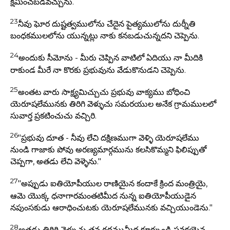
క్షమించబడవచ్చును.
23
నీవు ఘోర దుష్టత్వములోను చేదైన పైత్యములోను దుర్నీతి
బంధకములలోను యున్నట్లు నాకు కనబడుచున్నదని చెప్పెను.
24
అందుకు సీమోను - మీరు చెప్పిన వాటిలో ఏదియు నా మీదికి
రాకుండ మీరే నా కొరకు ప్రభువును వేడుకొనుడని చెప్పెను.
25
అంతట వారు సాక్ష్యమిచ్చుచు ప్రభువు వాక్యము బోధించి
యెరూషలేమునకు తిరిగి వెళ్ళుచు సమరయుల అనేక గ్రామములలో
సువార్త ప్రకటించుచు వచ్చిరి.
26
"ప్రభువు దూత - నీవు లేచి దక్షిణముగా వెళ్ళి యెరూషలేము
నుండి గాజాకు పోవు అరణ్యమార్గమును కలసికొమ్మని ఫిలిప్పుతో
చెప్పగా, అతడు లేచి వెళ్ళెను."
27
"అప్పుడు ఐతియోపీయుల రాణియైన కందాకే క్రింద మంత్రియై,
ఆమె యొక్క ధనాగారమంతటిమీద నున్న ఐతియోపీయుడైన
నపుంసకుడు ఆరాధించుటకు యెరూషలేమునకు వచ్చియుండెను."
28
అతడు తిరిగి వెళ్ళుచు తన రథముమీద కూర్చుండి ప్రవక్తయైన