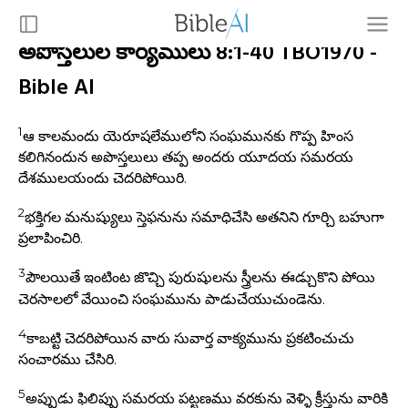
అపొస్తలుల కార్యములు 8:1-40 TBO1970 -
Bible AI
1
ఆ కాలమందు యెరూషలేములోని సంఘమునకు గొప్ప హింస
కలిగినందున అపొస్తలులు తప్ప అందరు యూదయ సమరయ
దేశములయందు చెదరిపోయిరి.
2
భక్తిగల మనుష్యులు స్తెఫనును సమాధిచేసి అతనిని గూర్చి బహుగా
ప్రలాపించిరి.
3
పౌలయితే ఇంటింట జొచ్చి పురుషులను స్త్రీలను ఈడ్చుకొని పోయి
చెరసాలలో వేయించి సంఘమును పాడుచేయుచుండెను.
4
కాబట్టి చెదరిపోయిన వారు సువార్త వాక్యమును ప్రకటించుచు
సంచారము చేసిరి.
5
అప్పుడు ఫిలిప్పు సమరయ పట్టణము వరకును వెళ్ళి క్రీస్తును వారికి