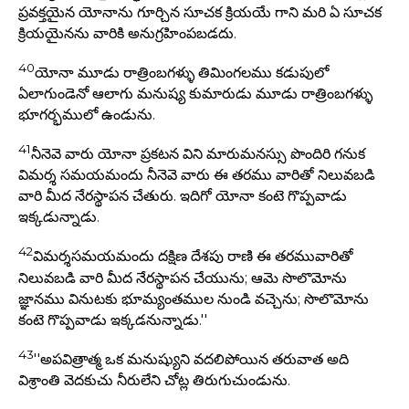
ప్రవక్తయైన యోనాను గూర్చిన సూచక క్రియయే గాని మరి ఏ సూచక
క్రియయైనను వారికి అనుగ్రహింపబడదు.
40
యోనా మూడు రాత్రింబగళ్ళు తిమింగలము కడుపులో
ఏలాగుండెనో ఆలాగు మనుష్య కుమారుడు మూడు రాత్రింబగళ్ళు
భూగర్భములో ఉండును.
41
నీనెవె వారు యోనా ప్రకటన విని మారుమనస్సు పొందిరి గనుక
విమర్శ సమయమందు నీనెవె వారు ఈ తరము వారితో నిలువబడి
వారి మీద నేరస్థాపన చేతురు. ఇదిగో యోనా కంటె గొప్పవాడు
ఇక్కడున్నాడు.
42
విమర్శసమయమందు దక్షిణ దేశపు రాణి ఈ తరమువారితో
నిలువబడి వారి మీద నేరస్థాపన చేయును; ఆమె సొలొమోను
జ్ఞానము వినుటకు భూమ్యంతముల నుండి వచ్చెను; సొలొమోను
కంటె గొప్పవాడు ఇక్కడనున్నాడు.''
43
''అపవిత్రాత్మ ఒక మనుష్యుని వదలిపోయిన తరువాత అది
విశ్రాంతి వెదకుచు నీరులేని చోట్ల తిరుగుచుండును.