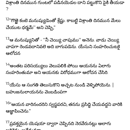
విశ్రాంతి దినమున గుంటలో పడినయెడల దాని పట్టుకొని పైకి తీయడా
?
12
"గొఱ్ఱె కంటె మనుష్యుడెంతో శ్రేష్టు. కాబట్టి విశ్రాంతి దినమున మేలు
చేయుట ధర్మమే'' అని చెప్పి,"
13
ఆ మనుష్యునితో - ''నీ చెయ్యి చాపుము'' అనెను. వాడు చెయ్యి
చాపగా రెండవదానివలె అది బాగుపడెను. యేసుని సంహరించుటకై
ఆలోచన
14
అంతట పరిసయ్యులు వెలుపలికి పోయి ఆయనను ఏలాగు
సంహరింతుమా అని ఆయనకు విరోధముగా ఆలోచన చేసిరి.
15
యేసు ఆ సంగతి తెలుసుకొని అచ్చట నుండి వెళ్ళిపోయెను. |
బహుజనులాయనను వెంబడింపగా
16
"ఆయన వారినందరిని స్వస్థపరచి, తనను ప్రసిద్ధి చేయవద్దని వారికి
ఆజ్ఞాపించెను."
17
ప్రవక్తయైన యెషయా ద్వారా చెప్పినది నెరవేరునట్లు ఆలాగు