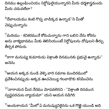
దినము ఉల్లంఫిుంచియు నిర్దోషులైయున్నారని మీరు ధర్మశాస్త్రమందు
మీరు చదువలేదా?
6
దేవాలయము కంటె గొప్ప వాడిక్కడ ఉన్నాడ''ని మీతో
చెప్పుచున్నాను.
7
మరియు - కనికరమునే కోరుచున్నాను గాని బలిని నేను కోరను
అను వాక్యభావము మీకు తెలిసియుంటే నిర్దోషులను దోషులని తీర్పు
తీర్చక పోదురు.
8
కాగా మనుష్య కుమారుడు విశ్రాంతి దినమునకు ప్రభువై ఉన్నాడు''
అనెను.
9
ఆయన అక్కడ నుండి వెళ్ళి వారి సమాజ మందిరములో
ప్రవేశించినప్పుడు అక్కడ ఊచచెయ్యి గలవాడొకు కనిపించెను.
10
వారాయన మీద నేరము మోపవలెనని - ''విశ్రాంతి దినమున
స్వస్థపరచుట న్యాయమా'' యని ఆయన నడిగిరి.
11
అందుకాయన ''మీలో ఏ మనుష్యునికైనను ఒక గొఱ్ఱె యుండి అది