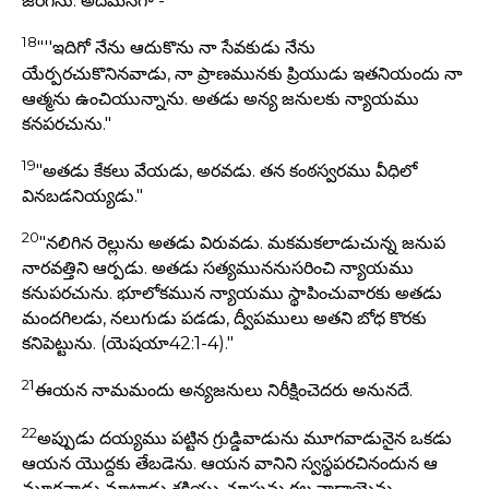
జరిగెను. అదేమనగా -
18
"''ఇదిగో నేను ఆదుకొను నా సేవకుడు నేను
యేర్పరచుకొనినవాడు, నా ప్రాణమునకు ప్రియుడు ఇతనియందు నా
ఆత్మను ఉంచియున్నాను. అతడు అన్య జనులకు న్యాయము
కనపరచును."
19
"అతడు కేకలు వేయడు, అరవడు. తన కంఠస్వరము వీధిలో
వినబడనియ్యడు."
20
"నలిగిన రెల్లును అతడు విరువడు. మకమకలాడుచున్న జనుప
నారవత్తిని ఆర్పడు. అతడు సత్యముననుసరించి న్యాయము
కనుపరచును. భూలోకమున న్యాయము స్థాపించువారకు అతడు
మందగిలడు, నలుగుడు పడడు, ద్వీపములు అతని బోధ కొరకు
కనిపెట్టును. (యెషయా42:1-4)."
21
ఈయన నామమందు అన్యజనులు నిరీక్షించెదరు అనునదే.
22
అప్పుడు దయ్యము పట్టిన గ్రుడ్డివాడును మూగవాడునైన ఒకడు
ఆయన యొద్దకు తేబడెను. ఆయన వానిని స్వస్థపరచినందున ఆ
మూగవాడు మాట్లాడు శక్తియు చూపును గల వాడాయెను.