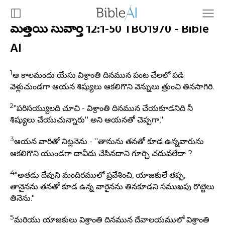
మత్తయి సువార్త 12:1-50 TBO1970 - Bible
AI
1
ఆ కాలమందు యేసు విశ్రాంతి దినమున పంట చేలలో పడి
వెళ్లుచుండగా ఆయన శిష్యులు ఆకలిగొని వెన్నులు త్రుంచి తినసాగిరి.
2
"పరిసయ్యులది చూచి - విశ్రాంతి దినమున చేయకూడనిది నీ
శిష్యులు చేయుచున్నారు'' అని ఆయనతో చెప్పగా,"
3
ఆయన వారితో నిట్లనెను - ''తానును తనతో కూడ ఉన్నవారును
ఆకలిగొని యుండగా దావీదు చేసినదాని గూర్చి చదువలేదా ?
4
"అతడు దేవుని మందిరములో ప్రవేశించి, యాజకులే తప్ప,
తానైనను తనతో కూడ ఉన్న వారైనను తినకూడని సముఖపు రొట్టెలు
తినెను."
5
మరియు యాజకులు విశ్రాంతి దినమున దేవాలయములో విశ్రాంతి