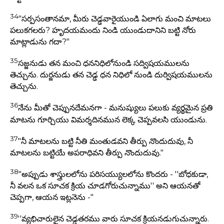
34
"సర్పసంతానమా, మీరు చెడ్ఢవారైయుండి ఏలాగు మంచి మాటలు
పలుకగలరు? హృదయమందు నిండి యుండుదానిని బట్టి నోరు
మాట్లాడును గదా?"
35
సజ్జనుడు తన మంచి ధననిధిలోనుండి సద్విషయములను
తెచ్చును. దుర్జనుడు తన చెడ్ఢ ధన నిధిలో నుండి దుర్విషయములను
తెచ్చును.
36
నేను మీతో చెప్పునదేమనగా - మనుష్యులు పలుకు వ్యర్థమైన ప్రతి
మాటను గూర్చియు విమర్శదినమున లెక్క చెప్పవలసి యుండును.
37
"నీ మాటలను బట్టి నీతి మంతుడవని తీర్పు నొందుదువు, నీ
మాటలను బట్టియే అపరాధివని తీర్పు నొందుదువు."
38
"అప్పుడు శాస్త్రులలోను పరిసయ్యులలోను కొందరు - ''బోధకుడా,
నీ వలన ఒక సూచక క్రియ చూడగోరుచున్నాము'' అని ఆయనతో
చెప్పగా, ఆయన ఇట్లనెను -"
39
''వ్యభిచారులైన చెడ్ఢతరము వారు సూచక క్రియనడుగుచున్నారు.