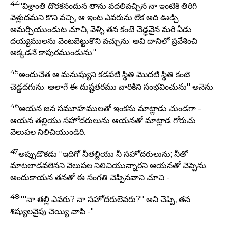
44
"విశ్రాంతి దొరకనందున తాను వదలివచ్చిన నా ఇంటికి తిరిగి
వెళ్లుదమని కొని వచ్చి, ఆ ఇంట ఎవరును లేక అది ఊడ్చి
అమర్చియుండుట చూచి, వెళ్ళి తన కంటె చెడ్ఢవైన మరి ఏడు
దయ్యములను వెంటబెట్టుకొని వచ్చును; అవి దానిలో ప్రవేశించి
అక్కడనే కాపురముండును."
45
అందుచేత ఆ మనుష్యుని కడపటి స్థితి మొదటి స్థితి కంటె
చెడ్ఢదగును. ఆలాగే ఈ దుష్టతరము వారికిని సంభవించును'' అనెను.
46
ఆయన జన సమూహములతో ఇంకను మాట్లాడు చుండగా -
ఆయన తల్లియు సహోదరులును ఆయనతో మాట్లాడ గోరుచు
వెలుపల నిలిచియుండిరి.
47
అప్పుడొకడు ''ఇదిగో నీతల్లియు నీ సహోదరులును; నీతో
మాటలాడవలెనని వెలుపల నిలిచియున్నారని ఆయనతో చెప్పెను.
అందుకాయన తనతో ఈ సంగతి చెప్పినవాని చూచి -
48
"''నా తల్లి ఎవరు? నా సహోదరులెవరు?'' అని చెప్పి, తన
శిష్యులవైపు చెయ్యి చాపి -"