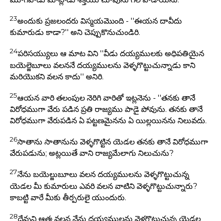
23
అందుకు ప్రజలందరు విస్మయమొంది - ''ఈయన దావీదు
కుమారుడు కాడా?'' అని చెప్పుకొనుచుండిరి.
24
పరిసయ్యులు ఆ మాట విని ''వీడు దయ్యములకు అధిపతియైన
బయెల్జెబూలు వలననే దయ్యములను వెళ్ళగొట్టుచున్నాడు కాని
మరియొకని వలన కాదు'' అనిరి.
25
ఆయన వారి తలంపుల నెరిగి వారితో ఇట్లనెను - ''తనకు తానే
విరోధముగా వేరు పడిన ప్రతి రాజ్యము పాడై పోవును. తనకు తానే
విరోధముగా వేరుపడిన ఏ పట్టణమైనను ఏ యిల్లయినను నిలువదు.
26
సాతాను సాతానును వెళ్ళగొట్టిన యెడల తనకు తానే విరోధముగా
వేరుపడును; అట్లయితే వాని రాజ్యమేలాగు నిలుచును?
27
నేను బయెల్జుబూలు వలన దయ్యములను వెళ్ళగొట్టుచున్న
యెడల మీ కుమారులు ఎవరి వలన వాటిని వెళ్ళగొట్టుచున్నారు?
కాబట్టి వారే మీకు తీర్పరులై యుందురు.
28
దేవుని ఆత్మ వలన నేను దయ్యములను వెళ్లగొట్టుచున్న యెడల