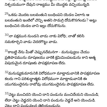
నిశ్చయముగా దేవుని రాజ్యము మీ యొద్దకు వచ్చియున్నది.
29
ఒకడు మొదట బలవంతుని బంధింపని యెడల ఏలాగు ఆ
బలవంతుని ఇంటిలో చొచ్చి అతని సామగ్రి దోచుకొనగలడు? అట్లు
బంధించిన యెడల వాని ఇల్లు దోచుకొనును.
30
నా పక్షమున నుండని వాడు నాకు విరోధి.; నాతో కలిసి
సమకూర్చని వాడు చెదరగొట్టు వాడు.
31
కాబట్టి నేను మీతో చెప్పునదేమనగా - మనుష్యులు చేయు
ప్రతిపాపమును దూషణయు వారికి క్షమిమింపబడును కాని ఆత్మ
విషయమైన దూషణకు పాపక్షమాపణ లేదు.
32
మనుష్యకుమారునికి విరోధముగా మాట్లాడువానికి పాపక్షమాపణ
కలదు గాని పరిశుద్ధాత్మకు విరోధముగా మాట్లాడువానికి ఈ
యుగమందైనను రాబోవు యుగమందైనను పాపక్షమాపణ లేదు.
33
చెట్టు మంచిదని యెంచి దాని పండును మంచిదేయని యెంచుడి;
లేదా చెట్టు చెడ్ఢదని యెంచి దాని పండును చెడ్ఢదే అని యెంచుడి.
చెట్టు దాని పండువలన తెలియబడును.