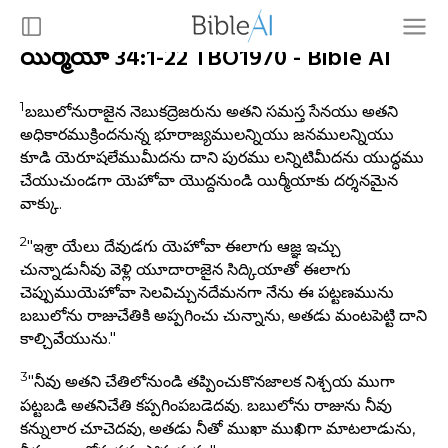
యిర్మియా 34:1-22 TBO1970 - Bible AI
1
బబులోనురాజైన నెబుకద్రెజరును అతని సమస్త సేనయు అతని
అధికారముక్రిందనున్న భూరాజ్యములన్నియు జనములన్నియు
కూడి యెరూషలేముమీదను దాని పురము లన్నిటిమీదను యుద్ధము
చేయుచుండగా యెహోవా యొద్దనుండి యిర్మీయాకు దర్శనమైన
వాక్కు.
2
"ఇశ్రా యేలు దేవుడగు యెహోవా ఈలాగు ఆజ్ఞ ఇచ్చు
చున్నాడునీవు వెళ్లి యూదారాజైన సిద్కియాతో ఈలాగు
చెప్పుముయెహోవా సెలవిచ్చునదేమనగా నేను ఈ పట్టణమును
బబులోను రాజుచేతికి అప్పగించు చున్నాను, అతడు మంటపెట్టి దాని
కాల్చివేయును."
3
"నీవు అతని చేతిలోనుండి తప్పించుకొనజాలక నిశ్చయ ముగా
పట్టబడి అతనిచేతి కప్పగింపబడెదవు. బబులోను రాజును నీవు
కన్నులార చూచెదవు, అతడు నీతో ముఖా ముఖిగా మాటలాడును,