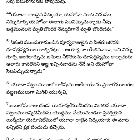
నీవు బబులోనునకు పోవుదువు."
4
"యూదా రాజవైన సిద్కియా, యెహోవా మాట వినుము
నిన్నుగూర్చి యెహోవా ఈలాగు సెలవిచ్చుచున్నాడు నీవు
ఖడ్గమువలన మృతిబొందక నెమ్మదిగానే మృతి బొందెదవు."
5
"నీకంటె ముందుగానుండిన పూర్వరాజులైన నీ పితరులకొరకు
ధూపద్రవ్యములు కాల్చినట్లు -- అయ్యో నా యేలినవాడా, అని నిన్ను
గూర్చి అంగలార్చుచు జనులు నీకొరకును ధూపద్రవ్యము కాల్చుదురు;
ఆలాగు కావలెనని ఆజ్ఞ ఇచ్చినవాడను నేనే అని యెహోవా
సెలవిచ్చుచున్నాడు."
6
"యూదా పట్టణములలో లాకీషును అజేకాయును ప్రాకారములుగల
పట్టణములుగా మిగిలి యున్నవి,"
7
బబులోనురాజు దండు యెరూషలేముమీదను మిగిలిన యూదా
పట్టణములన్నిటిమీదను యుద్ధము చేయుచుండగా ప్రవక్తయైన
యిర్మీయా యెరూషలేములో యూదా రాజైన సిద్కియాకు ఈ మాట
లన్నిటిని ప్రక టించుచు వచ్చెను.
8