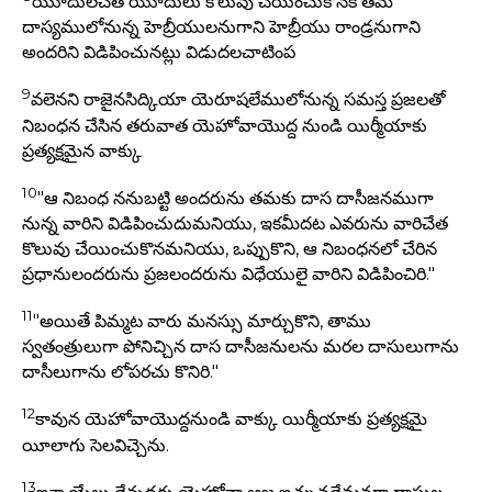
యూదులచేత యూదులు కొలువు చేయించుకొనక తమ
దాస్యములోనున్న హెబ్రీయులనుగాని హెబ్రీయు రాండ్రనుగాని
అందరిని విడిపించునట్లు విడుదలచాటింప
9
వలెనని రాజైనసిద్కియా యెరూషలేములోనున్న సమస్త ప్రజలతో
నిబంధన చేసిన తరువాత యెహోవాయొద్ద నుండి యిర్మీయాకు
ప్రత్యక్షమైన వాక్కు
10
"ఆ నిబంధ ననుబట్టి అందరును తమకు దాస దాసీజనముగా
నున్న వారిని విడిపించుదుమనియు, ఇకమీదట ఎవరును వారిచేత
కొలువు చేయించుకొనమనియు, ఒప్పుకొని, ఆ నిబంధనలో చేరిన
ప్రధానులందరును ప్రజలందరును విధేయులై వారిని విడిపించిరి."
11
"అయితే పిమ్మట వారు మనస్సు మార్చుకొని, తాము
స్వతంత్రులుగా పోనిచ్చిన దాస దాసీజనులను మరల దాసులుగాను
దాసీలుగాను లోపరచు కొనిరి."
12
కావున యెహోవాయొద్దనుండి వాక్కు యిర్మీయాకు ప్రత్యక్షమై
యీలాగు సెలవిచ్చెను.
13