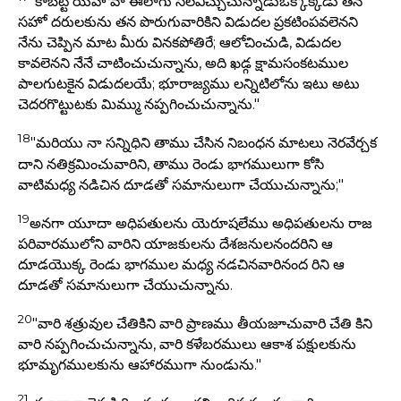
"కాబట్టి యెహోవా ఈలాగు సెలవిచ్చుచున్నాడుఒక్కొక్కడు తన
సహో దరులకును తన పొరుగువారికిని విడుదల ప్రకటింపవలెనని
నేను చెప్పిన మాట మీరు వినకపోతిరే; ఆలోచించుడి, విడుదల
కావలెనని నేనే చాటించుచున్నాను, అది ఖడ్గ క్షామసంకటముల
పాలగుటకైన విడుదలయే; భూరాజ్యము లన్నిటిలోను ఇటు అటు
చెదరగొట్టుటకు మిమ్ము నప్పగించుచున్నాను."
18
"మరియు నా సన్నిధిని తాము చేసిన నిబంధన మాటలు నెరవేర్చక
దాని నతిక్రమించువారిని, తాము రెండు భాగములుగా కోసి
వాటిమధ్య నడిచిన దూడతో సమానులుగా చేయుచున్నాను;"
19
అనగా యూదా అధిపతులను యెరూషలేము అధిపతులను రాజ
పరివారములోని వారిని యాజకులను దేశజనులనందరిని ఆ
దూడయొక్క రెండు భాగముల మధ్య నడచినవారినంద రిని ఆ
దూడతో సమానులుగా చేయుచున్నాను.
20
"వారి శత్రువుల చేతికిని వారి ప్రాణము తీయజూచువారి చేతి కిని
వారి నప్పగించుచున్నాను, వారి కళేబరములు ఆకాశ పక్షులకును
భూమృగములకును ఆహారముగా నుండును."
21