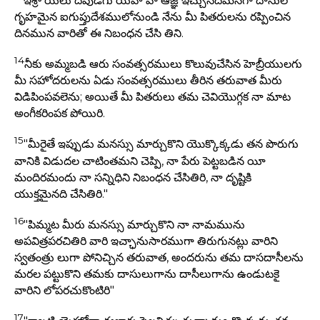
ఇశ్రా యేలు దేవుడగు యెహోవా ఆజ్ఞ ఇచ్చునదేమనగా దాసుల
గృహమైన ఐగుప్తుదేశములోనుండి నేను మీ పితరులను రప్పించిన
దినమున వారితో ఈ నిబంధన చేసి తిని.
14
నీకు అమ్మబడి ఆరు సంవత్సరములు కొలువుచేసిన హెబ్రీయులగు
మీ సహోదరులను ఏడు సంవత్సరములు తీరిన తరువాత మీరు
విడిపింపవలెను; అయితే మీ పితరులు తమ చెవియొగ్గక నా మాట
అంగీకరింపక పోయిరి.
15
"మీరైతే ఇప్పుడు మనస్సు మార్చుకొని యొక్కొక్కడు తన పొరుగు
వానికి విడుదల చాటింతమని చెప్పి, నా పేరు పెట్టబడిన యీ
మందిరమందు నా సన్నిధిని నిబంధన చేసితిరి, నా దృష్టికి
యుక్తమైనది చేసితిరి."
16
"పిమ్మట మీరు మనస్సు మార్చుకొని నా నామమును
అపవిత్రపరచితిరి వారి ఇచ్ఛానుసారముగా తిరుగునట్లు వారిని
స్వతంత్రు లుగా పోనిచ్చిన తరువాత, అందరును తమ దాసదాసీలను
మరల పట్టుకొని తమకు దాసులుగాను దాసీలుగాను ఉండుటకై
వారిని లోపరచుకొంటిరి"
17