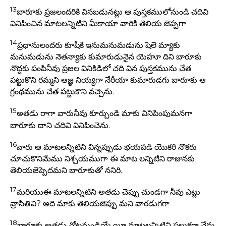
13
బారూకు ప్రజలందరికి వినబడునట్లు ఆ పుస్తకములోనుండి చదివి
వినిపించిన మాటలన్నిటిని మీకాయా వారికి తెలియ జెప్పగా
14
ప్రధానులందరు కూషీకి ఇనుమనుమడును షెలె మ్యాకు
మనుమడును నెతన్యాకు కుమారుడునైన యెహూ దిని బారూకు
నొద్దకు పంపినీవు ప్రజల వినికిడిలో చది విన పుస్తకమును చేత
పట్టుకొని రమ్మని ఆజ్ఞ నియ్యగా నేరీయా కుమారుడగు బారూకు ఆ
గ్రంథమును చేత పట్టుకొని వచ్చెను.
15
అతడు రాగా వారునీవు కూర్చుండి మాకు వినిపింపుమనగా
బారూకు దాని చదివి వినిపించెను.
16
వారు ఆ మాటలన్నిటిని విన్నప్పుడు భయపడి యొకరి నొకరు
చూచుకొనిమేము నిశ్చయముగా ఈ మాట లన్నిటిని రాజునకు
తెలియజెప్పెదమని బారూకుతో ననిరి.
17
మరియుఈ మాటలన్నిటిని అతడు చెప్పు చుండగా నీవు ఎట్లు
వ్రాసితివి? అది మాకు తెలియజెప్పు మని వారడుగగా
18
బారూకు అతడు నోటనుండియే యీ మాటలన్నిటిని పలుకగా నేను