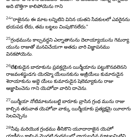
అది బొత్తిగా కాలిపోయెను గాని
24
"రాజైనను ఈ మాట లన్నిటిని వినిన యతని సేవకులలో ఎవరైనను
భయపడ లేదు, తమ బట్టలు చింపుకొనలేదు."
25
గ్రంథమును కాల్చవద్దని ఎల్నాతానును దెలాయ్యాయును గెమర్యా
యును రాజుతో మనవిచేయగా అతడు వారి విజ్ఞాపనము
వినకపోయెను.
26
లేఖికుడైన బారూకును ప్రవక్తయైన యిర్మీయాను పట్టుకొనవలెనని
రాజవంశస్థుడగు యెరహ్మె యేలునకును అజ్రీయేలు కుమారుడైన
శెరాయాకును అబ్దె యేలు కుమారుడైన షెలెమ్యాకును రాజు
ఆజ్ఞాపించెను గాని యెహోవా వారిని దాచెను.
27
యిర్మీయా నోటిమాటనుబట్టి బారూకు వ్రాసిన గ్రంథ మును రాజు
కాల్చిన తరువాత యెహోవా వాక్కు యిర్మీయాకు ప్రత్యక్షమై యీలాగు
సెలవిచ్చెను
28
నీవు మరియొక గ్రంథము తీసికొని యూదారాజైన యెహో
యాకీము కాల్చిన మొదటి గ్రంథములో వ్రాయబడిన మాటలన్నిటిని