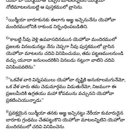
యెహోవా యిర్మీయాతో చెప్పిన మాటలన్నిటిని యిర్మీయా
నోటిమాటలనుబట్టి ఆ పుస్తకములో వ్రాసెను.
5
యిర్మీయా బారూకునకు ఈలాగు ఆజ్ఞ ఇచ్చెనునేను యెహోవా
మందిరములోనికి రాకుండ నిర్బంధింపబడితిని.
6
"కాబట్టి నీవు వెళ్లి ఉపవాసదినమున యెహోవా మందిరములో
ప్రజలకు వినబడునట్లు నేను చెప్పగా నీవు పుస్తకములో వ్రాసిన
యెహోవా మాటలను చదివి వినిపించుము, తమ పట్టణములనుండి
వచ్చు యూదా జనులందరికిని వినబడు నట్లుగా వాటిని చదివి
వినిపింపవలెను."
7
"ఒకవేళ వారి విన్నపములు యెహోవా దృష్టికి అనుకూలమగునేమో,
ఒక వేళ వారు తమ చెడుమార్గము విడుతురేమో, నిజముగా ఈ
ప్రజలమీదికి ఉగ్రతయు మహా కోపమును వచ్చునని యెహోవా
ప్రకటించియున్నాడు."
8
ప్రవక్తయైన యిర్మీయా తనకు ఆజ్ఞ ఇచ్చినట్టు నేరీయా కుమారుడైన
బారూకు గ్రంథము చేతపట్టుకొని యెహోవా మాటలన్నిటిని యెహోవా
మందిరములో చదివి వినిపించెను.