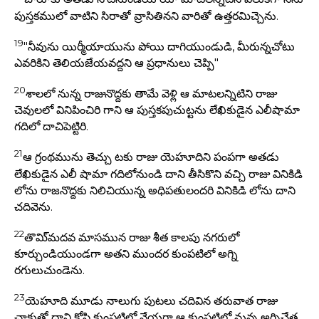
పుస్తకములో వాటిని సిరాతో వ్రాసితినని వారితో ఉత్తరమిచ్చెను.
19
"నీవును యిర్మీయాయును పోయి దాగియుండుడి, మీరున్నచోటు
ఎవరికిని తెలియజేయవద్దని ఆ ప్రధానులు చెప్పి"
20
శాలలో నున్న రాజునొద్దకు తామే వెళ్లి ఆ మాటలన్నిటిని రాజు
చెవులలో వినిపించిరి గాని ఆ పుస్తకపుచుట్టను లేఖికుడైన ఎలీషామా
గదిలో దాచిపెట్టిరి.
21
ఆ గ్రంథమును తెచ్చు టకు రాజు యెహూదిని పంపగా అతడు
లేఖికుడైన ఎలీ షామా గదిలోనుండి దాని తీసికొని వచ్చి రాజు వినికిడి
లోను రాజనొద్దకు నిలిచియున్న అధిపతులందరి వినికిడి లోను దాని
చదివెను.
22
తొమి్మదవ మాసమున రాజు శీత కాలపు నగరులో
కూర్చుండియుండగా అతని ముందర కుంపటిలో అగ్ని
రగులుచుండెను.
23
యెహూది మూడు నాలుగు పుటలు చదివిన తరువాత రాజు
చాకుతో దాని కోసి కుంపటిలో వేయగా ఆ కుంపటిలో నున్న అగ్నిచేత