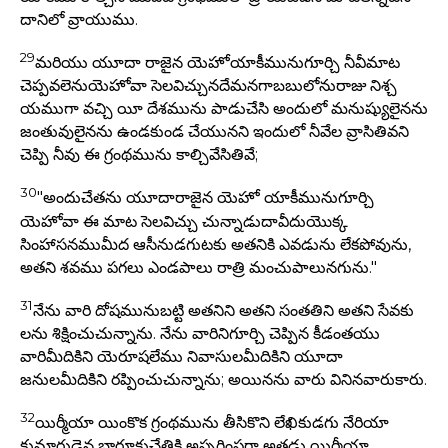
దానిలో వ్రాయుము.
29
మరియు యూదా రాజైన యెహోయాకీమునుగూర్చి నీవీమాట
చెప్పవలెనుయెహోవా సెలవిచ్చునదేమనగాబబులోనురాజు నిశ్చ
యముగా వచ్చి యీ దేశమును పాడుచేసి అందులో మనుష్యులైనను
జంతువులైనను ఉండకుండ చేయునని ఇందులో నీవేల వ్రాసితివని
చెప్పి నీవు ఈ గ్రంథమును కాల్చివేసితివే;
30
"అందుచేతను యూదారాజైన యెహో యాకీమునుగూర్చి
యెహోవా ఈ మాట సెలవిచ్చు చున్నాడుదావీదుయొక్క
సింహాసనముమీద ఆసీనుడగుటకు అతనికి ఎవడును లేకపోవును,
అతని శవము పగలు ఎండపాలు రాత్రి మంచుపాలునగును."
31
నేను వారి దోషమునుబట్టి అతనిని అతని సంతతిని అతని సేవకు
లను శిక్షించుచున్నాను. నేను వారినిగూర్చి చెప్పిన కీడంతయు
వారిమీదికిని యెరూషలేము నివాసులమీదికిని యూదా
జనులమీదికిని రప్పించుచున్నాను; అయినను వారు వినినవారుకారు.
32
యిర్మీయా యింకొక గ్రంథమును తీసికొని లేఖికుడగు నేరియా
కుమారుడైన బారూకుచేతికి అప్పగింపగా అతడు యిర్మీయా