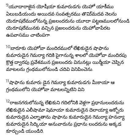
9
యూదారాజైన యోషీయా కుమారుడగు యెహో యాకీము
ఏలుబడియందు అయిదవ సంవత్సరము తొమి్మదవ నెలను
యెరూషలేములోనున్న ప్రజలందరును యూదా పట్టణములలోనుండి
యెరూషలేమునకు వచ్చిన ప్రజలందరును యెహోవాపేరట
ఉపవాసము చాటింపగా
10
బారూకు యెహోవా మందిరములో లేఖికుడైన షాఫాను
కుమారుడైన గెమర్యా గదికి పైగానున్న శాలలో యెహోవా మందిరపు
క్రొత్త ద్వారపు ప్రవేశమున ప్రజలందరు వినునట్లు యిర్మీయా చెప్పిన
మాటలను గ్రంథములోనుండి చదివి వినిపించెను.
11
షాఫాను కుమారు డైన గెమర్యా కుమారుడగు మీకాయా ఆ
గ్రంథములోని యెహోవా మాటలన్నిటిని విని
12
రాజనగరులోనున్న లేఖికుని గదిలోనికి వెళ్లగా ప్రధానులందరును
లేఖికుడైన ఎలీషామా షెమాయా కుమారుడైన దెలాయ్యా అక్బోరు
కుమారుడైన ఎల్నాతాను షాఫాను కుమారుడైన గెమర్యా హనన్యా
కుమారుడైన సిద్కియా అనువారును ప్రధాను లందరును అక్కడ
కూర్చుండి యుండిరి.