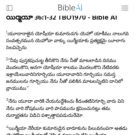
యిర్మియా 36:1-32 TBO1970 - Bible AI
1
యూదారాజైన యోషీయా కుమారుడగు యెహో యాకీము నాలుగవ
సంవత్సరమున యెహోవా వాక్కు యిర్మీయాకు ప్రత్యక్షమై యీలాగు
సెలవిచ్చెను
2
"నీవు పుస్తకపుచుట్ట తీసికొని నేను నీతో మాటలాడిన దినము
మొదలుకొని, అనగా యోషీయా కాలము మొదలుకొని నేటివరకు
ఇశ్రాయేలువారినిగూర్చియు యూదావారిని గూర్చియు సమస్త
జనములను గూర్చియు నేను నీతో పలికిన మాటలన్నిటిని దానిలో
వ్రాయుము."
3
నేను యూదా వారికి చేయనుద్దేశించు కీడంతటినిగూర్చి వారు విని
నేను వారి దోషమును వారి పాపమును క్షమించునట్లు తమ
దుర్మార్గతను విడిచి పశ్చాత్తాపపడుదురేమో.
4
యిర్మీయా నేరీయా కుమారుడైన బారూకును పిలువనంపగా అతడు