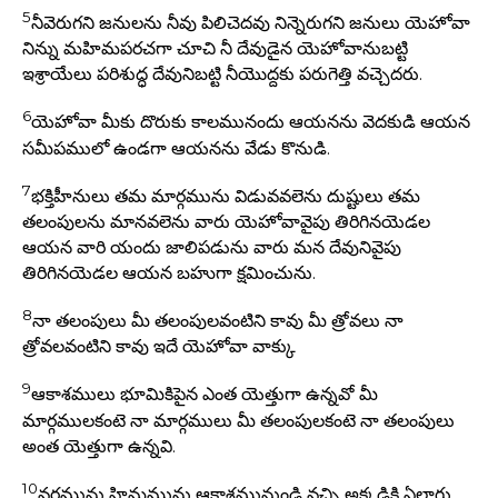
5
నీవెరుగని జనులను నీవు పిలిచెదవు నిన్నెరుగని జనులు యెహోవా
నిన్ను మహిమపరచగా చూచి నీ దేవుడైన యెహోవానుబట్టి
ఇశ్రాయేలు పరిశుద్ధ దేవునిబట్టి నీయొద్దకు పరుగెత్తి వచ్చెదరు.
6
యెహోవా మీకు దొరుకు కాలమునందు ఆయనను వెదకుడి ఆయన
సమీపములో ఉండగా ఆయనను వేడు కొనుడి.
7
భక్తిహీనులు తమ మార్గమును విడువవలెను దుష్టులు తమ
తలంపులను మానవలెను వారు యెహోవావైపు తిరిగినయెడల
ఆయన వారి యందు జాలిపడును వారు మన దేవునివైపు
తిరిగినయెడల ఆయన బహుగా క్షమించును.
8
నా తలంపులు మీ తలంపులవంటిని కావు మీ త్రోవలు నా
త్రోవలవంటిని కావు ఇదే యెహోవా వాక్కు
9
ఆకాశములు భూమికిపైన ఎంత యెత్తుగా ఉన్నవో మీ
మార్గములకంటె నా మార్గములు మీ తలంపులకంటె నా తలంపులు
అంత యెత్తుగా ఉన్నవి.
10
వర్షమును హిమమును ఆకాశమునుండి వచ్చి అక్కడికి ఏలాగు