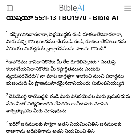
యెషయా 55:1-13 TBO1970 - Bible AI
1
"దప్పిగొనినవారలారా, నీళ్లయొద్దకు రండి రూకలులేనివారలారా,
మీరు వచ్చి కొని భోజనము చేయుడి. రండి, రూకలు లేకపోయినను
ఏమియు నియ్యకయే ద్రాక్షారసమును పాలను కొనుడి."
2
ఆహారము కానిదానికొరకు మీ రేల రూకలిచ్చెదరు? సంతుష్టి
కలుగజేయనిదానికొరకు మీ కష్టార్జితమును ఎందుకు
వ్యయపరచెదరు? నా మాట జాగ్రత్తగా ఆలకించి మంచి పదార్థము
భుజించుడి మీ ప్రాణముసారమైనదానియందు సుఖింపనియ్యుడి.
3
చెవియొగ్గి నాయొద్దకు రండి మీరు వినినయెడల మీరు బ్రదుకుదురు
నేను మీతో నిత్యనిబంధన చేసెదను దావీదునకు చూపిన
శాశ్వతకృపను మీకు చూపుదును.
4
ఇదిగో జనములకు సాక్షిగా అతని నియమించితిని జనములకు
రాజుగాను అధిపతిగాను అతని నియమించి తిని