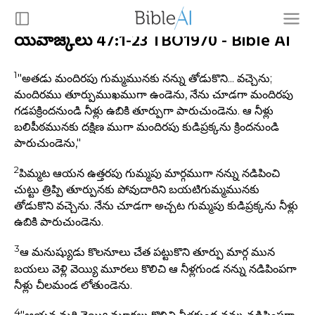
యెహేజ్కేలు 47:1-23 TBO1970 - Bible AI
1
"అతడు మందిరపు గుమ్మమునకు నన్ను తోడుకొని... వచ్చెను;
మందిరము తూర్పుముఖముగా ఉండెను, నేను చూడగా మందిరపు
గడపక్రిందనుండి నీళ్లు ఉబికి తూర్పుగా పారుచుండెను. ఆ నీళ్లు
బలిపీఠమునకు దక్షిణ ముగా మందిరపు కుడిప్రక్కను క్రిందనుండి
పారుచుండెను,"
2
పిమ్మట ఆయన ఉత్తరపు గుమ్మపు మార్గముగా నన్ను నడిపించి
చుట్టు త్రిప్పి తూర్పునకు పోవుదారిని బయటిగుమ్మమునకు
తోడుకొని వచ్చెను. నేను చూడగా అచ్చట గుమ్మపు కుడిప్రక్కను నీళ్లు
ఉబికి పారుచుండెను.
3
ఆ మనుష్యుడు కొలనూలు చేత పట్టుకొని తూర్పు మార్గ మున
బయలు వెళ్లి వెయ్యి మూరలు కొలిచి ఆ నీళ్లగుండ నన్ను నడిపింపగా
నీళ్లు చీలమండ లోతుండెను.
4