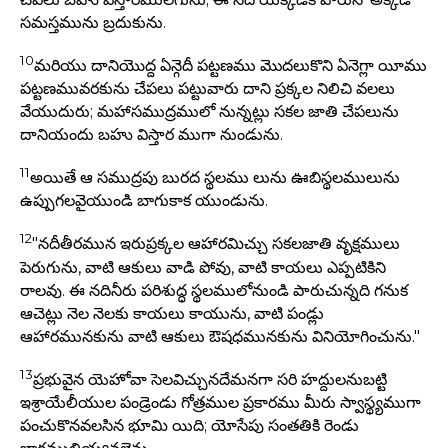
సమస్తమును బ్రదుకును.
10
మరియు దానియొద్ద ఏన్గెదీ పట్టణము మొదలుకొని ఏనెగ్లా యీము
పట్టణమువరకును చేపలు పట్టువారు దాని ప్రక్కల నిలిచి వలలు
వేయుదురు; మహాసముద్రములో నున్నట్లు సకల జాతి చేపలును
దానియందు బహు విస్తార ముగా నుండును.
11
అయితే ఆ సముద్రపు బురద స్థలము లును ఊబిస్థలములును
ఉప్పుగలవైయుండి బాగుకాక యుండును.
12
"నదీతీరమున ఇరుప్రక్కల ఆహారమిచ్చు సకలజాతి వృక్షములు
పెరుగును, వాటి ఆకులు వాడి పోవు, వాటి కాయలు ఎప్పటికిని
రాలవు. ఈ నదినీరు పరిశుద్ధ స్థలములోనుండి పారుచున్నది గనుక
ఆచెట్లు నెల నెలకు కాయలు కాయును, వాటి పండ్లు
ఆహారమునకును వాటి ఆకులు ఔషధమునకును వినియోగించును."
13
ప్రభువైన యెహోవా సెలవిచ్చునదేమనగా సరి హద్దులనుబట్టి
ఇశ్రాయేలీయుల పండ్రెండు గోత్రముల ప్రకారము మీరు స్వాస్థ్యముగా
పంచుకొనవలసిన భూమి యిది; యోసేపు సంతతికి రెండు