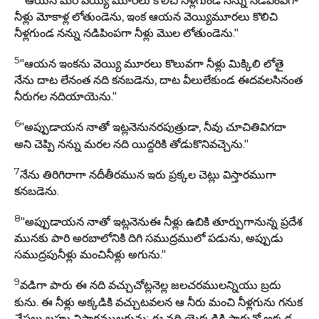
"ఆయన మరి వెయ్యి మూరలు కొలిచి నీళ్లగుండ నన్ను నడిపింపగా
నీళ్లు మోకాళ్ల లోతుండెను, ఇంక ఆయన వెయ్యిమూరలు కొలిచి
నీళ్లగుండ నన్ను నడిపింపగా నీళ్లు మొల లోతుండెను."
5
"ఆయన ఇంకను వెయ్యి మూరలు కొలువగా నీళ్లు మిక్కిలి లోతై
నేను దాట లేనంత నది కనబడెను, దాట వీలులేకుండ ఈదవలసినంత
నీరుగల నదియాయెను."
6
"అప్పుడాయన నాతో ఇట్లనెనునరపుత్రుడా, నీవు చూచితివిగదా
అని చెప్పి నన్ను మరల నది యిద్దరికి తోడుకొనివచ్చెను."
7
నేను తిరిగిరాగా నదీతీరమున ఇరు ప్రక్కల చెట్లు విస్తారముగా
కనబడెను.
8
"అప్పుడాయన నాతో ఇట్లనెనుఈ నీళ్లు ఉబికి తూర్పుగానున్న ప్రదేశ
మునకు పారి అరబాలోనికి దిగి సముద్రములో పడును, అప్పుడు
సముద్రపునీళ్లు మంచినీళ్లు అగును."
9
వడిగా పారు ఈ నది వచ్చుచోట్లనెల్ల జలచరములన్నియు బ్రదు
కును. ఈ నీళ్లు అక్కడికి వచ్చుటవలన ఆ నీరు మంచి నీళ్లగును గనుక
చేపలు బహు విస్తారములగును; ఈ నది యెక్కడికి పారునో అక్కడ