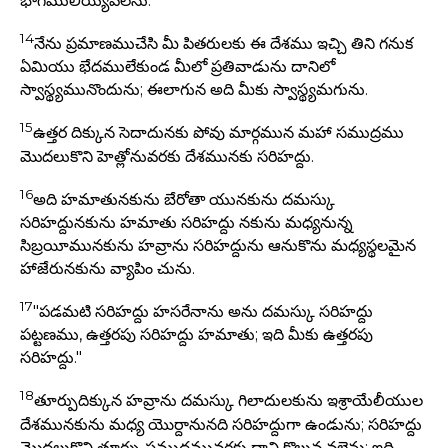
భాగములియ్యవలెను.
14
నేను ప్రమాణముచేసి మీ పితరులకు ఈ దేశము ఇచ్చి తిని గనుక
ఏమియు భేదములేకుండ మీలో ప్రతివాడును దానిలో
స్వాస్థ్యమునొందును; ఈలాగున అది మీకు స్వాస్థ్యమగును.
15
ఉత్తర దిక్కున సెదాదునకు పోవు మార్గమున మహా సముద్రము
మొదలుకొని హెత్లోనువరకు దేశమునకు సరిహద్దు.
16
అది హమాతునకును బేరోతా యునకును దమస్కు
సరిహద్దునకును హమాతు సరిహద్దు నకును మధ్యనున్న
సిబ్రయీమునకును హవ్రాను సరిహద్దును ఆనుకొను మధ్యస్థలమైన
హాజేరునకును వ్యాపిం చును.
17
"పడమటి సరిహద్దు హసరేనాను అను దమస్కు సరిహద్దు
పట్టణము, ఉత్తరపు సరిహద్దు హమాతు; ఇది మీకు ఉత్తరపు
సరిహద్దు."
18
తూర్పుదిక్కున హవ్రాను దమస్కు గిలాదులకును ఇశ్రాయేలీయుల
దేశమునకును మధ్య యొర్దానునది సరిహద్దుగా ఉండును; సరిహద్దు
మొదలుకొని తూర్పు సముద్రమువరకు దాని కొలువ వలెను; ఇది