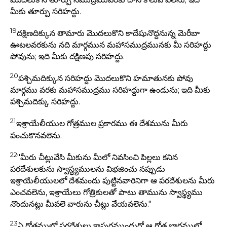
మీకు తూర్పు సరిహద్దు.
19
దక్షిణదిక్కున తామారు మొదలుకొని కాదేషునొద్దనున్న మెరీబా
ఊటలవరకును నది మార్గమున మహాసముద్రమునకు మీ సరిహద్దు
పోవును; ఇది మీకు దక్షిణపు సరిహద్దు.
20
పశ్చిమదిక్కున సరిహద్దు మొదలుకొని హమాతునకు పోవు
మార్గము వరకు మహాసముద్రము సరిహద్దుగా ఉండును; ఇది మీకు
పశ్చిమదిక్కు సరిహద్దు.
21
ఇశ్రాయేలీయుల గోత్రముల ప్రకారము ఈ దేశమును మీరు
పంచుకొనవలెను.
22
"మీరు చీట్లువేసి మీకును మీలో నివసించి పిల్లలు కనిన
పరదేశులకును స్వాస్థ్యములను విభజించు నప్పుడు
ఇశ్రాయేలీయులలో దేశమందు పుట్టినవారినిగా ఆ పరదేశులను మీరు
ఎంచవలెను, ఇశ్రాయేలు గోత్రికులతో పాటు తామును స్వాస్థ్యము
నొందునట్లు మీవలె వారును చీట్లు వేయవలెను."
23
ఏ గోత్రములో పరదేశులు కాపురముందురో ఆ గోత్ర భాగములో