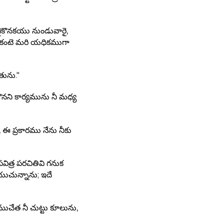
గైకొనకయు నుండువారై,
థులకంటె మరి యధికముగా
తును."
నని కార్యమును నీ మధ్య
 ఈ ప్రకారము నేను నీకు
విత్ర పరచితివి గనుక
యుచున్నాను; ఇదే
ేత నీ చుట్టు కూలును,