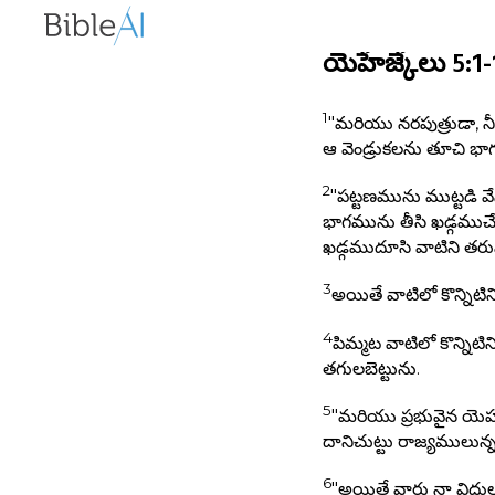
యెహేజ్కేలు 5:1
1
"మరియు నరపుత్రుడా, నీవ
ఆ వెండ్రుకలను తూచి భ
2
"పట్టణమును ముట్టడి వ
భాగమును తీసి ఖడ్గముచేత 
ఖడ్గముదూసి వాటిని తర
3
అయితే వాటిలో కొన్నిటిని
4
పిమ్మట వాటిలో కొన్నిటి
తగులబెట్టును.
5
"మరియు ప్రభువైన యెహో
దానిచుట్టు రాజ్యములున్న
6
"అయితే వారు నా విధులన