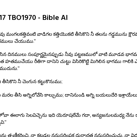
-17 TBO1970 - Bible AI
ు మంగలకత్తివంటి వాడిగల కత్తియొకటి తీసికొని నీ తలను గడ్డమును క్షౌరముచ
ాగములు చేయుము."
ేసిన దినములు సంపూర్ణమైనప్పుడు నీవు పట్టణములో వాటి మూడవ భాగము
హతముచేయు రీతిగా దానిని చుట్టు విసిరికొట్టి మిగిలిన భాగము గాలికి ఎగ
ుముదును."
 తీసికొని నీ చెంగున కట్టుకొనుము;
ని మరల తీసి అగ్నిలోవేసి కాల్చుము; దానినుండి అగ్ని బయలుదేరి ఇశ్రాయేల
వా ఈలాగు సెలవిచ్చెను ఇది యెరూషలేమే గదా, అన్యజనులమధ్య నేను దా
వి."
ు తృణీకరించి, నా కట్టడల ననుసరింపక దుర్మార్గత ననుసరించుచు, నా విధు