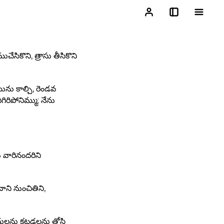
ేసికొని, త్రాసు తీసికొని
ను కాల్చి, రెండవ
ిరిపోనిమ్ము; నేను
ు వారినందరిని
ని నుంచితిని,
లను కట్టడలను త్రోసి