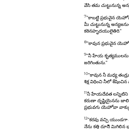
వేసి తమ చుట్టునున్న అన
7
"కాబట్టి ప్రభువైన యె
మీ చుట్టునున్న అన్యజన
కఠినహృదయులైతిరి."
8
"కావున ప్రభువైన యెహోవ
9
"నీ హేయ కృత్యములను 
జరిగింతును."
10
"కావున నీ మధ్య తండ్ర
శిక్ష విధించి నీలో శేషించ
11
నీ హేయదేవత లన్నిటిని 
కరుణా దృష్టియైనను జాలి
ప్రభువగు యెహోవా వాక్క
12
"కరవు వచ్చి యుండగా
నేను కత్తి దూసిి మిగిల