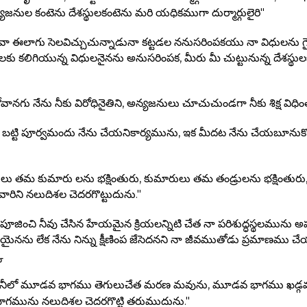
్యజనుల కంటెను దేశస్థులకంటెను మరి యధికముగా దుర్మార్గులైరి"
హోవా ఈలాగు సెలవిచ్చుచున్నాడునా కట్టడల ననుసరింపకయు నా విధులను 
ులకు కలిగియున్న విధులనైనను అనుసరింపక, మీరు మీ చుట్టునున్న దేశస్
ానగు నేను నీకు విరోధినైతిని, అన్యజనులు చూచుచుండగా నీకు శిక్ష విధిం
బట్టి పూర్వమందు నేను చేయనికార్యమును, ఇక మీదట నేను చేయబూనుకొ
ులు తమ కుమారు లను భక్షింతురు, కుమారులు తమ తండ్రులను భక్షింతురు,
ిన వారిని నలుదిశల చెదరగొట్టుదును."
పూజించి నీవు చేసిన హేయమైన క్రియలన్నిటి చేత నా పరిశుద్ధస్థలమును అప
యైనను లేక నేను నిన్ను క్షీణింప జేసెదనని నా జీవముతోడు ప్రమాణము చే
ు
 నీలో మూడవ భాగము తెగులుచేత మరణ మవును, మూడవ భాగము ఖడ్గముచ
ిన భాగమును నలుదిశల చెదరగొట్టి తరుముదును."