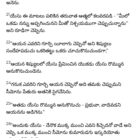
అనెను.
21
యేసు ఈ మాటలు పలికిన తరువాత ఆత్మలో కలవరపడి - ''మీలో
ఒకడు నన్ను అప్పగించునని మీతో నిశ్చయముగా చెప్పుచున్నాను''
అని రూఢిగా చెప్పెను.
22
"ఆయన ఎవరిని గూర్చి యీలాగు చెప్పెనో అని శిష్యులు
సందేహపడుచు ఒకరితట్టు ఒకరు చూచుకొనుచుండగా,"
23
ఆయన శిష్యులలో యేసు ప్రేమించిన యొకడు యేసు రొమ్మున
ఆనుకొనుచుండెను.
24
గనుక ఎవరిని గూర్చి ఆయన చెప్పెనో అది తమకు చెప్పుమని
సీమోను పేతురు అతనికి సైగచేసెను.
25
"అతడు యేసు రొమ్మున ఆనుకొనుచు - ప్రభువా, వాడెవడని
ఆయనను అడిగెను."
26
"అందుకు యేసు - నేనొక ముక్క ముంచి ఎవని కిచ్చెదనో వాడే అని
చెప్పి, ఒక ముక్క ముంచి సీమోను కుమారుడగు ఇస్కరియోతు