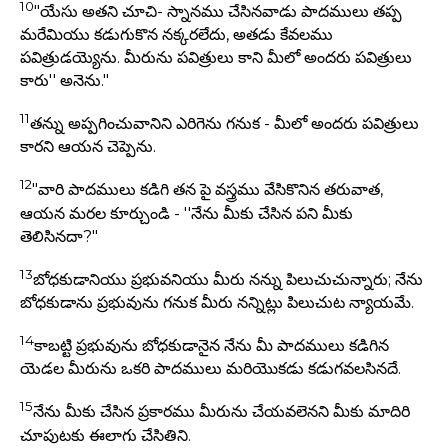
10
"యేసు అతని చూచి- స్నానము చేసినవాడు పాదములు తప్ప
మరేమియు కడుగుకొన నక్కరలేదు, అతడు కేవలము
పవిత్రుడయ్యెను. మీరును పవిత్రులు కాని మీలో అందరు పవిత్రులు
కారు'' అనెను."
11
తన్ను అప్పగించువానిని ఎరిగెను గనుక - మీలో అందరు పవిత్రులు
కారని ఆయన చెప్పెను.
12
"వారి పాదములు కడిగి తన పై వస్త్రము వేసికొనిన తరువాత,
ఆయన మరల కూర్చుండి - ''నేను మీకు చేసిన పని మీకు
తెలిసినదా?"
13
బోధకుడానియు ప్రభువనియు మీరు నన్ను పిలుచుచున్నారు; నేను
బోధకుడాను ప్రభువును గనుక మీరు నన్నిట్లు పిలుచుట న్యాయమే.
14
కాబట్టి ప్రభువును బోధకుడానైన నేను మీ పాదములు కడిగిన
యెడల మీరును ఒకరి పాదములు మరియొకడు కడుగవలసినదే.
15
నేను మీకు చేసిన ప్రకారము మీరును చేయవలెనని మీకు మాదిరి
చూపుటకు ఈలాగు చేసితిని.