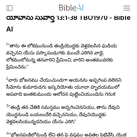
యోహాను సువార్త 13:1-38 TBO1970 - Bible
AI
1
"తాను ఈ లోకమునుండి తండ్రియొద్దకు వెళ్లవలసిన ఘడియ
వచ్చెనని యేసు పస్కాపండుగకు ముందే ఎరిగిన వాడై,
లోకములోనున్న తనవారిని ప్రేమించి, వారిని అంతమువరకు
ప్రేమించెను."
2
వారు భోజనము చేయుచుండగా ఆయనను అప్పగింప వలెనని
సీమోను కుమారుడగు ఇస్కరియోతు యూదా హృదయములో
అపవాది ఇంతకుముందు ఆలోచన పుట్టించియుండెను గనుక
3
"తండ్రి తన చేతికి సమస్తము అప్పగించెననియు, తాను దేవుని
యొద్దనుండి బయలుదేరి వచ్చెననియు, దేవునియొద్దకు
వెళ్లవలసియున్నదనియు యేసు ఎరిగి,"
4
"భోజనపంక్తిలోనుండి లేచి తన పై వస్త్రము అవతల పెట్టివేసి, యొక