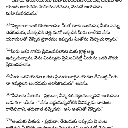
"దేవుడు ఆయనయందు మహిమపరచబడినయెడల, దేవుడు తన
యందు ఆయనను మహిమపరచును; వెంటనే ఆయనను
మహిమపరచును."
33
"పిల్లలారా, ఇంక కొంతకాలము మీతో కూడ ఉందును; మీరు నన్ను
వెదకుదురు, నేనెక్కడికి వెళ్లుదునో అక్కడికి మీరు రాలేరని నేను
యూదులతో చెప్పిన ప్రకారము ఇప్పుడు మీతోను చెప్పుచున్నాను."
34
మీరు ఒకరి నొకరు ప్రేమింపవలెనని మీకు క్రొత్త ఆజ్ఞ
ఇచ్చుచున్నాను; నేను మిమ్మును ప్రేమించినట్టే మీరును ఒకరి నొకరు
ప్రేమింపవలెను.
35
మీరు ఒకనియెడల ఒకడు ప్రేమగలవారైన యెడల దీనిబట్టి మీరు
నా శిష్యులని అందరును తెలిసికొందురు'' అనెను.
36
"సీమోను పేతురు - ప్రభువా, నీవ్కెడికి వెళ్లుచున్నావని ఆయనను
అడుగగా, యేసు - ''నేను వెళ్లుచున్నచోటికి నీవిప్పుడు నావెంట
రాలేవుగాని, తరువాత వచ్చెదవు'' అని అతనితో చెప్పెను."
37
"అందుకు పేతురు - ప్రభువా, నేనెందుకు ఇప్పుడు నీ వెంట
రాలేను? నీ కొరకు నా ప్రాణము పెట్టుదునని ఆయనతో చెప్పగా,"