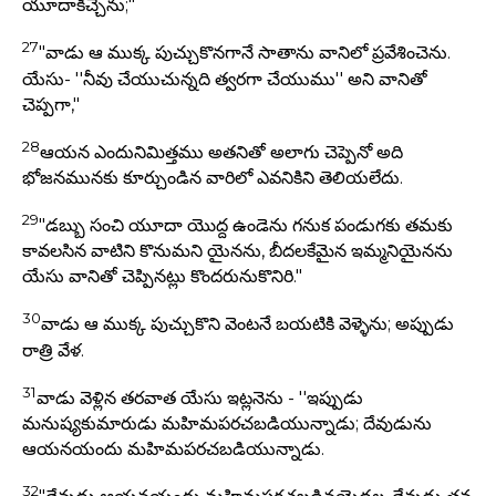
యూదాకిచ్చెను;"
27
"వాడు ఆ ముక్క పుచ్చుకొనగానే సాతాను వానిలో ప్రవేశించెను.
యేసు- ''నీవు చేయుచున్నది త్వరగా చేయుము'' అని వానితో
చెప్పగా,"
28
ఆయన ఎందునిమిత్తము అతనితో అలాగు చెప్పెనో అది
భోజనమునకు కూర్చుండిన వారిలో ఎవనికిని తెలియలేదు.
29
"డబ్బు సంచి యూదా యొద్ద ఉండెను గనుక పండుగకు తమకు
కావలసిన వాటిని కొనుమని యైనను, బీదలకేమైన ఇమ్మనియైనను
యేసు వానితో చెప్పినట్లు కొందరునుకొనిరి."
30
వాడు ఆ ముక్క పుచ్చుకొని వెంటనే బయటికి వెళ్ళెను; అప్పుడు
రాత్రి వేళ.
31
వాడు వెళ్లిన తరవాత యేసు ఇట్లనెను - ''ఇప్పుడు
మనుష్యకుమారుడు మహిమపరచబడియున్నాడు; దేవుడును
ఆయనయందు మహిమపరచబడియున్నాడు.
32