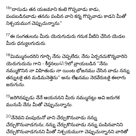
16
"దాసుడు తన యజమాని కంటె గొప్పవాడు కాడు,
పంపబడినవాడు తనను పంపిన వాని కన్న గొప్పవాడు కాడని మీతో
నిశ్చయముగ చెప్పుచున్నాను."
17
ఈ సంగతులను మీరు యెరుగుదురు గనుక వీటిని చేసిన యెడల
మీరు ధన్యులగుదురు.
18
మిమ్మునందరిని గూర్చి నేను చెప్పలేదు; నేను ఏర్పరచుకొన్నవారిని
యెరుగుదును గాని - కీర్తనలు41:9లో వ్రాయబడిన ''నేను
నమ్ముకొనిన నా విహితుడు నా యింట భోజనము చేసిన వాడు నన్ను
తన్నుటకై తన మడిమనెత్తెను'' అను లేఖనము నెరవేరుటకై ఈలాగు
జరుగును.
19
జరిగినప్పుడు నేనే ఆయననని మీరు నమ్మునట్లు అవి జరుగక
మునుపే నేను మీతో చెప్పుచున్నాను.
20
నేనెవని పంపుదునో వాని చేర్చుకొనువాడు నన్ను
చేర్చుకొనువాడగును; నన్ను చేర్చుకొనువాడు నన్ను పంపినవానిని
చేర్చుకొనువాడగునని మీతో నిశ్చయముగా చెప్పుచున్నానని వారితో