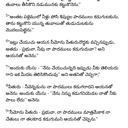
తువాలు తీసికొని నడుమునకు కట్టుకొనెను."
5
"అంతట పళ్లెములో నీళ్లు పోసి శిష్యుల పాదములు కడుగుటకును,
తాను కట్టుకొని యున్న తువాలుతో తుడుచుటకును
మొదలుపెట్టెను."
6
"ఇట్లు చేయుచు ఆయన సీమోను పేతురునొద్దకు వచ్చినప్పుడు,
అతడు - ప్రభువా, నీవు నా పాదములు కడుగుదువా? అని
ఆయనతో అనెను."
7
"అందుకు యేసు - ''నేను చేయుచున్నది ఇప్పుడు నీకు తెలియదు
గాని ఇక మీదట తెలిసికొందువు'' అని అతనితో చెప్పగా,"
8
పేతురు - నీవెన్నడును నా పాదములు కడుగరాదని ఆయనతో
అనెను. అందుకు యేసు - ''నేను నిన్ను కడుగనియెడల నాతో నీకు
పాలు లేదు'' అనెను.
9
"సీమోను పేతురు - ప్రభువా, నా పాదములు మాత్రమేకాక నా
చేతులు నా తలకూడ కడుగుమని ఆయనతో చెప్పెను."