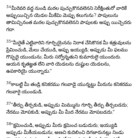
34
మీరెవరి వద్ద నుండి మరల పుచ్చుకొనవలెనని నిరీక్షింతురో వారికే
అప్పుయిచ్చిన యెడల మీకేమి మెప్పు కలుగును? పాపులును
తామిచ్చినంత మరల పుచ్చుకొనవలెనని పాపులకు అప్పు యిచ్చెదరు
గదా.
35
"మీరైతే ఎట్టివారిని గూర్చియైనను నిరాశ చేసికొనక మీ శత్రువులను
ప్రేమించుడి, మేలు చేయుడి, అప్పు ఇయ్యుడి; అప్పుడు మీ ఫలము
గొప్పదై యుండును; మీరు సర్వోన్నతుని కుమారులై యుందురు.
ఆయన కృతజ్ఞత లేని వారి యెడలను దుష్టుల యెడలను,
ఉపకారియై యున్నాడు."
36
కాబట్టి మీ తండ్రి కనికరము గలవాడై యున్నట్టు మీరును కనికరము
గలవారై యుండుడి.
37
"తీర్పు తీర్చకుడి, అప్పుడు మిమ్మును గూర్చి తీర్పు తీర్చబడదు;
నేరము మోపకుడి; అప్పుడు మీ మీద నేరము మోపబడదు."
38
"క్షమించుడి, అప్పుడు మీరు క్షమించ బడుదురు; ఇయ్యుడి
అప్పుడు మీకీయబడును; అణచి కుదిలించి దిగజారునట్లు నిండు