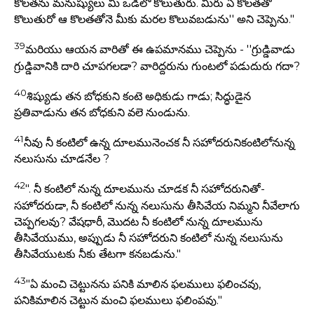
కొలతను మనుష్యులు మీ ఒడిలో కొలుతురు. మీరు ఏ కొలతతో
కొలుతురో ఆ కొలతతోనె మీకు మరల కొలువబడును'' అని చెప్పెను."
39
మరియు ఆయన వారితో ఈ ఉపమానము చెప్పెను - ''గ్రుడ్డివాడు
గ్రుడ్డివానికి దారి చూపగలడా? వారిద్దరును గుంటలో పడుదురు గదా?
40
శిష్యుడు తన బోధకుని కంటె అధికుడు గాడు; సిద్ధుడైన
ప్రతివాడును తన బోధకుని వలె నుండును.
41
నీవు నీ కంటిలో ఉన్న దూలమునెంచక నీ సహోదరునికంటిలోనున్న
నలుసును చూడనేల ?
42
". నీ కంటిలో నున్న దూలమును చూడక నీ సహోదరునితో-
సహోదరుడా, నీ కంటిలో నున్న నలుసును తీసివేయ నిమ్మని నీవేలాగు
చెప్పగలవు? వేషధారీ, మొదట నీ కంటిలో నున్న దూలమును
తీసివేయుము, అప్పుడు నీ సహోదరుని కంటిలో నున్న నలుసును
తీసివేయుటకు నీకు తేటగా కనబడును."
43
"ఏ మంచి చెట్టునను పనికి మాలిన ఫలములు ఫలించవు,
పనికిమాలిన చెట్టున మంచి ఫలములు ఫలింపవు."