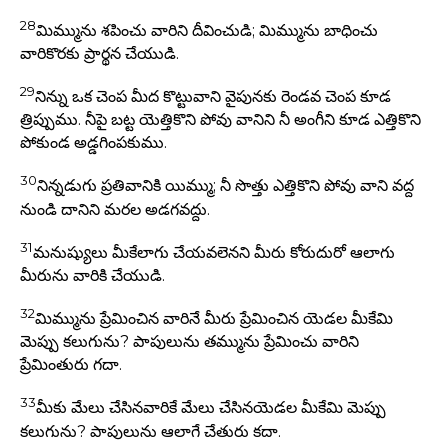
28
మిమ్మును శపించు వారిని దీవించుడి; మిమ్మును బాధించు
వారికొరకు ప్రార్థన చేయుడి.
29
నిన్ను ఒక చెంప మీద కొట్టువాని వైపునకు రెండవ చెంప కూడ
త్రిప్పుము. నీపై బట్ట యెత్తికొని పోవు వానిని నీ అంగీని కూడ ఎత్తికొని
పోకుండ అడ్డగింపకుము.
30
నిన్నడుగు ప్రతివానికి యిమ్ము; నీ సొత్తు ఎత్తికొని పోవు వాని వద్ద
నుండి దానిని మరల అడగవద్దు.
31
మనుష్యులు మీకేలాగు చేయవలెనని మీరు కోరుదురో ఆలాగు
మీరును వారికి చేయుడి.
32
మిమ్మును ప్రేమించిన వారినే మీరు ప్రేమించిన యెడల మీకేమి
మెప్పు కలుగును? పాపులును తమ్మును ప్రేమించు వారిని
ప్రేమింతురు గదా.
33
మీకు మేలు చేసినవారికే మేలు చేసినయెడల మీకేమి మెప్పు
కలుగును? పాపులును ఆలాగే చేతురు కదా.