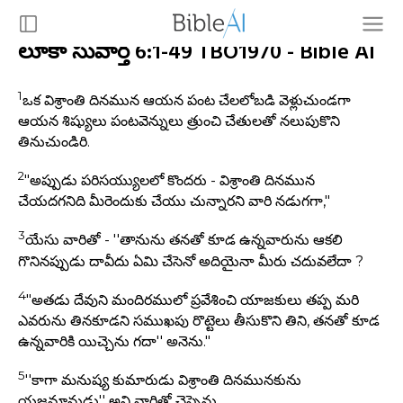
లూకా సువార్త 6:1-49 TBO1970 - Bible AI
1
ఒక విశ్రాంతి దినమున ఆయన పంట చేలలోబడి వెళ్లుచుండగా
ఆయన శిష్యులు పంటవెన్నులు త్రుంచి చేతులతో నలుపుకొని
తినుచుండిరి.
2
"అప్పుడు పరిసయ్యులలో కొందరు - విశ్రాంతి దినమున
చేయదగనిది మీరెందుకు చేయు చున్నారని వారి నడుగగా,"
3
యేసు వారితో - ''తానును తనతో కూడ ఉన్నవారును ఆకలి
గొనినప్పుడు దావీదు ఏమి చేసెనో అదియైనా మీరు చదువలేదా ?
4
"అతడు దేవుని మందిరములో ప్రవేశించి యాజకులు తప్ప మరి
ఎవరును తినకూడని సముఖపు రొట్టెలు తీసుకొని తిని, తనతో కూడ
ఉన్నవారికి యిచ్చెను గదా'' అనెను."
5
''కాగా మనుష్య కుమారుడు విశ్రాంతి దినమునకును
యజమానుడు'' అని వారితో చెప్పెను.