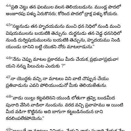
44
ప్రతి చెట్టు తన ఫలముల వలన తెలియబడును. ముండ్ల పొదలో
అంజూరపు పళ్ళు ఏరుకొనరు; కోరింద పొదలో ద్రాక్ష పళ్ళు కోయరు.
45
"సజ్జనుడు తన హృదయమను మంచి ధన నిధిలో నుండి మంచి
విషయములను బయటికి తెచ్చును. దుర్జనుడు తన చెడ్ఢ ధననిధిలో
నుండి దుర్విషయములను బయటికి తెచ్చును, హృదయము నిండి
యుండు దానిని బట్టి యొకని నోరు మాటలాడును."
46
"నేను చెప్పు మాటల ప్రకారము మీరు చేయక, ప్రభువా!ప్రభువా!
యని నన్ను పిలుచుట ఎందుకు ?"
47
నా యొద్దకు వచ్చి నా మాటలు విని వాటి చొప్పున చేయు
ప్రతివాడును ఎవని పోలియుండునో మీకు తెలియజేతును.
48
"వాడు యిల్లు కట్టవలెనని యుండి లోతుగా త్రవ్వి, బండమీద
పునాది వేసిన వాడిలా నుండును. వరద వచ్చి ప్రవాహము ఆ యింటి
మీద వడిగా కొట్టినను అది బాగుగా కట్టబడినందున దాని
కదలింపలేకపోయెను."
49
"అయితే నా మాటలు వినియు, చేయని వాడు పునాది వేయక నేల