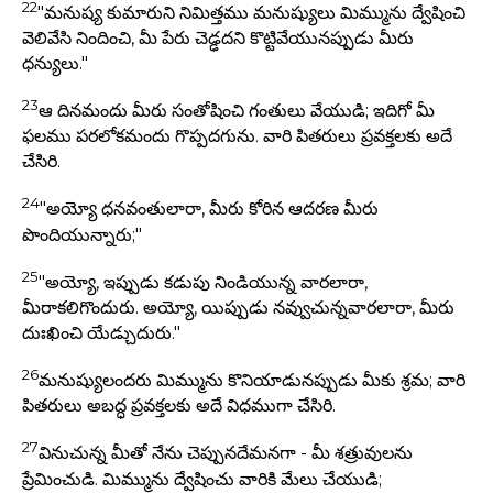
22
"మనుష్య కుమారుని నిమిత్తము మనుష్యులు మిమ్మును ద్వేషించి
వెలివేసి నిందించి, మీ పేరు చెడ్ఢదని కొట్టివేయునప్పుడు మీరు
ధన్యులు."
23
ఆ దినమందు మీరు సంతోషించి గంతులు వేయుడి; ఇదిగో మీ
ఫలము పరలోకమందు గొప్పదగును. వారి పితరులు ప్రవక్తలకు అదే
చేసిరి.
24
"అయ్యో ధనవంతులారా, మీరు కోరిన ఆదరణ మీరు
పొందియున్నారు;"
25
"అయ్యో, ఇప్పుడు కడుపు నిండియున్న వారలారా,
మీరాకలిగొందురు. అయ్యో, యిప్పుడు నవ్వుచున్నవారలారా, మీరు
దుఃఖించి యేడ్చుదురు."
26
మనుష్యులందరు మిమ్మును కొనియాడునప్పుడు మీకు శ్రమ; వారి
పితరులు అబద్ధ ప్రవక్తలకు అదే విధముగా చేసిరి.
27
వినుచున్న మీతో నేను చెప్పునదేమనగా - మీ శత్రువులను
ప్రేమించుడి. మిమ్మును ద్వేషించు వారికి మేలు చేయుడి;