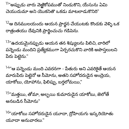
11
"అప్పుడు వారు వెఱ్ఱికోపముతో నిండుకొని, యేసును ఏమి
చెయుదుమా అని యొకనితొ ఒకడు మాటలాడుకొనిరి"
12
ఆ దినములయందు ఆయన ప్రార్థన చేయుటకు కొండకు వెళ్ళి ఒక
రాత్రంతయు దేవునికి ప్రార్థించుచు గడిపెను.
13
"ఉదయమైనప్పుడు ఆయన తన శిష్యులను పిలిచి, వారిలో
పన్నెండు మందిని ప్రత్యేకముగా ఏర్పరచుకొని వారికి అపొస్తలులని
పేరు పెట్టెను."
14
"ఆ పన్నెండు మంది ఎవరనగా - పేతురు అని ఎవరికైతే ఆయన
మారుపేరు పెట్టెనో ఆ సీమోను, అతని సహోదరుడైన అంద్రెయ,
యాకోబు, యోహాను, ఫిలిప్పు, బర్తలోమయి,"
15
"మత్తయి, తోమా, అల్ఫయి కుమారుడైన యాకోబు, జెలోతే
అనబడిన సీమోను"
16
"యాకోబు సహోదరుడైన యూదా, ద్రోహియగు ఇస్కరియోతు
యూదా అనువారలు."