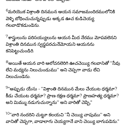
6
మరియొక విశ్రాంతి దినమున ఆయన సమాజమందిరములోనికి
వెళ్ళి బోధించుచున్నప్పుడు అక్కడ ఊచ కుడిచెయ్య
గలవాడొకడుండెను.
7
శాస్త్రులును పరిసయ్యులును ఆయన మీద నేరము మోపవలెనని
విశ్రాంతి దినమున స్వస్థపరచునేమోయని ఆయనను
కనిపెట్టుచుండిరి.
8
అయితే ఆయన వారి ఆలోచనలెరిగి ఊచచెయ్యి గలవానితో ''నీవు
లేచి మధ్యను నిలుచుండుము'' అని చెప్పగా వాడు లేచి
నిలుచుండెను.
9
"అప్పుడు యేసు - ''విశ్రాంతి దినమున మేలు చేయుట ధర్మమా?
కీడు చేయుట ధర్మమా? ప్రాణ రక్షణ ధర్మమా? ప్రాణహత్య ధర్మమా?
అని మిమ్ము నడుగుచున్నాను'' అని వారితో చెప్పి,"
10
"వారి నందరిని చుట్టూ కలయచి ''నీ చెయ్యి చాపుము'' అని
వానితో చెప్పగా, వాడాలాగు చెయ్యగానే వాని చెయ్యి బాగుపడెను."