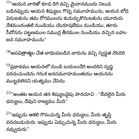
17
"ఆయన వారితో కూడ దిగి వచ్చి మైదానమందు నిలువ
బడినప్పుడు ఆయన శిష్యులు గొప్ప సమూహమును, ఆయన బోధ
వినుటకును తమ రోగములను కుదుర్చుకొనుటకును యూదయ
దేశమందంతటి నుండియు యెరూషలేము నుండియు, తూరు
సీదోనను పట్టణముల సముద్ర తీరముల నుండియు వచ్చిన బహు
జన సమూహమును"
18
అపవిత్రాత్మల చేత బాధింపబడిన వారును వచ్చి స్వస్థత నొందిరి.
19
ప్రభావము ఆయనలో నుండి బయలుదేరి అందరిని స్వస్థ
పరచుచుండెను గనుక జనసమూహమంతయు ఆయనను
ముట్టవలెనని యత్నము చేసెను.
20
"అంతట ఆయన తన శిష్యులవైపు పారచూచి - ''బీదలైన మీరు
ధన్యులు, దేవుని రాజ్యము మీది."
21
"ఇప్పుడు ఆకలి గొనుచున్న మీరు ధన్యులు, మీరు తృప్తి
పరచబడుదురు. ఇప్పుడు ఏడ్చుచున్న మీరు ధన్యులు, మీరు
నవ్వుదురు."