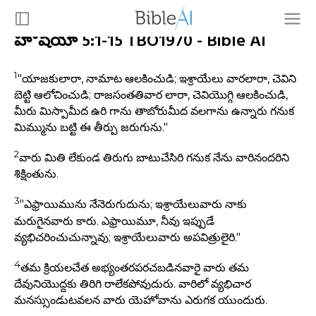
హోషేయా 5:1-15 TBO1970 - Bible AI
1
"యాజకులారా, నామాట ఆలకించుడి; ఇశ్రాయేలు వారలారా, చెవిని
బెట్టి ఆలోచించుడి; రాజసంతతివార లారా, చెవియొగ్గి ఆలకించుడి,
మీరు మిస్పామీద ఉరి గాను తాబోరుమీద వలగాను ఉన్నారు గనుక
మిమ్మును బట్టి ఈ తీర్పు జరుగును."
2
వారు మితి లేకుండ తిరుగు బాటుచేసిరి గనుక నేను వారినందరిని
శిక్షింతును.
3
"ఎఫ్రాయిమును నేనెరుగుదును; ఇశ్రాయేలువారు నాకు
మరుగైనవారు కారు. ఎఫ్రాయిమూ, నీవు ఇప్పుడే
వ్యభిచరించుచున్నావు; ఇశ్రాయేలువారు అపవిత్రులైరి."
4
తమ క్రియలచేత అభ్యంతరపరచబడినవారై వారు తమ
దేవునియొద్దకు తిరిగి రాలేకపోవుదురు. వారిలో వ్యభిచార
మనస్సుండుటవలన వారు యెహోవాను ఎరుగక యుందురు.