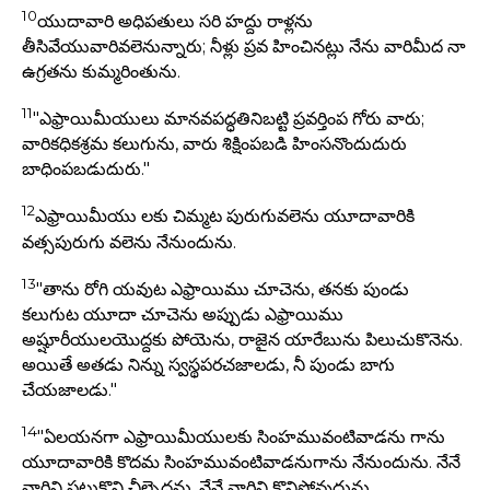
10
యుదావారి అధిపతులు సరి హద్దు రాళ్లను
తీసివేయువారివలెనున్నారు; నీళ్లు ప్రవ హించినట్లు నేను వారిమీద నా
ఉగ్రతను కుమ్మరింతును.
11
"ఎఫ్రాయిమీయులు మానవపద్ధతినిబట్టి ప్రవర్తింప గోరు వారు;
వారికధికశ్రమ కలుగును, వారు శిక్షింపబడి హింసనొందుదురు
బాధింపబడుదురు."
12
ఎఫ్రాయిమీయు లకు చిమ్మట పురుగువలెను యూదావారికి
వత్సపురుగు వలెను నేనుందును.
13
"తాను రోగి యవుట ఎఫ్రాయిము చూచెను, తనకు పుండు
కలుగుట యూదా చూచెను అప్పుడు ఎఫ్రాయిము
అష్షూరీయులయొద్దకు పోయెను, రాజైన యారేబును పిలుచుకొనెను.
అయితే అతడు నిన్ను స్వస్థపరచజాలడు, నీ పుండు బాగు
చేయజాలడు."
14
"ఏలయనగా ఎఫ్రాయిమీయులకు సింహమువంటివాడను గాను
యూదావారికి కొదమ సింహమువంటివాడనుగాను నేనుందును. నేనే
వారిని పట్టుకొని చీల్చెదను, నేనే వారిని కొనిపోవుదును,