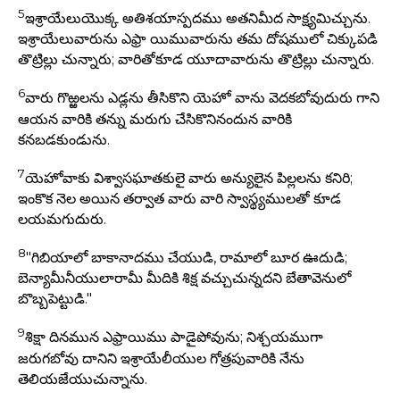
5
ఇశ్రాయేలుయొక్క అతిశయాస్పదము అతనిమీద సాక్ష్యమిచ్చును.
ఇశ్రాయేలువారును ఎఫ్రా యిమువారును తమ దోషములో చిక్కుపడి
తొట్రిల్లు చున్నారు; వారితోకూడ యూదావారును తొట్రిల్లు చున్నారు.
6
వారు గొఱ్ఱలను ఎడ్లను తీసికొని యెహో వాను వెదకబోవుదురు గాని
ఆయన వారికి తన్ను మరుగు చేసికొనినందున వారికి
కనబడకుండును.
7
యెహోవాకు విశ్వాసఘాతకులై వారు అన్యులైన పిల్లలను కనిరి;
ఇంకొక నెల అయిన తర్వాత వారు వారి స్వాస్థ్యములతో కూడ
లయమగుదురు.
8
"గిబియాలో బాకానాదము చేయుడి, రామాలో బూర ఊదుడి;
బెన్యామీనీయులారామీ మీదికి శిక్ష వచ్చుచున్నదని బేతావెనులో
బొబ్బపెట్టుడి."
9
శిక్షా దినమున ఎఫ్రాయిము పాడైపోవును; నిశ్చయముగా
జరుగబోవు దానిని ఇశ్రాయేలీయుల గోత్రపువారికి నేను
తెలియజేయుచున్నాను.