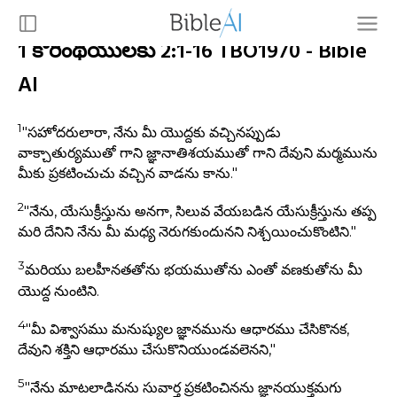
1 కొరింథీయులకు 2:1-16 TBO1970 - Bible
AI
1
"సహోదరులారా, నేను మీ యొద్దకు వచ్చినప్పుడు
వాక్చాతుర్యముతో గాని జ్ఞానాతిశయముతో గాని దేవుని మర్మమును
మీకు ప్రకటించుచు వచ్చిన వాడను కాను."
2
"నేను, యేసుక్రీస్తును అనగా, సిలువ వేయబడిన యేసుక్రీస్తును తప్ప
మరి దేనిని నేను మీ మధ్య నెరుగకుందునని నిశ్చయించుకొంటిని."
3
మరియు బలహీనతతోను భయముతోను ఎంతో వణకుతోను మీ
యొద్ద నుంటిని.
4
"మీ విశ్వాసము మనుష్యుల జ్ఞానమును ఆధారము చేసికొనక,
దేవుని శక్తిని ఆధారము చేసుకొనియుండవలెనని,"
5
"నేను మాటలాడినను సువార్త ప్రకటించినను జ్ఞానయుక్తమగు