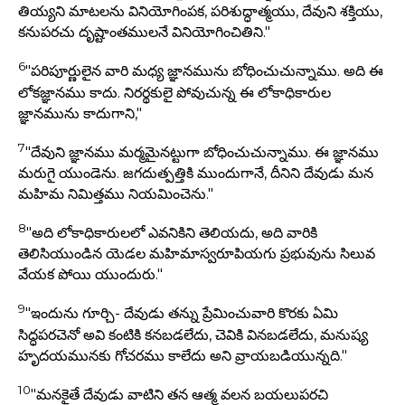
తియ్యని మాటలను వినియోగింపక, పరిశుద్ధాత్మయు, దేవుని శక్తియు,
కనుపరచు దృష్టాంతములనే వినియోగించితిని."
6
"పరిపూర్ణులైన వారి మధ్య జ్ఞానమును బోధించుచున్నాము. అది ఈ
లోకజ్ఞానము కాదు. నిరర్థకులై పోవుచున్న ఈ లోకాధికారుల
జ్ఞానమును కాదుగాని,"
7
"దేవుని జ్ఞానము మర్మమైనట్టుగా బోధించుచున్నాము. ఈ జ్ఞానము
మరుగై యుండెను. జగదుత్పత్తికి ముందుగానే, దీనిని దేవుడు మన
మహిమ నిమిత్తము నియమించెను."
8
"అది లోకాధికారులలో ఎవనికిని తెలియదు, అది వారికి
తెలిసియుండిన యెడల మహిమాస్వరూపియగు ప్రభువును సిలువ
వేయక పోయి యుందురు."
9
"ఇందును గూర్చి- దేవుడు తన్ను ప్రేమించువారి కొరకు ఏమి
సిద్ధపరచెనో అవి కంటికి కనబడలేదు, చెవికి వినబడలేదు, మనుష్య
హృదయమునకు గోచరము కాలేదు అని వ్రాయబడియున్నది."
10
"మనకైతే దేవుడు వాటిని తన ఆత్మ వలన బయలుపరచి