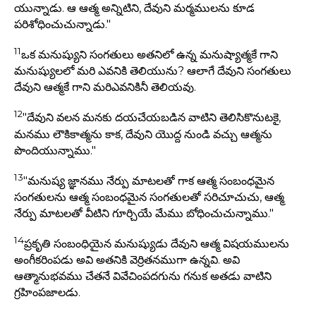
యున్నాడు. ఆ ఆత్మ అన్నిటిని, దేవుని మర్మములను కూడ
పరిశోధించుచున్నాడు."
11
ఒక మనుష్యుని సంగతులు అతనిలో ఉన్న మనుష్యాత్మకే గాని
మనుష్యులలో మరి ఎవనికి తెలియును? ఆలాగే దేవుని సంగతులు
దేవుని ఆత్మకే గాని మరిఎవనికినీ తెలియవు.
12
"దేవుని వలన మనకు దయచేయబడిన వాటిని తెలిసికొనుటకై,
మనము లౌకికాత్మను కాక, దేవుని యొద్ద నుండి వచ్చు ఆత్మను
పొందియున్నాము."
13
"మనుష్య జ్ఞానము నేర్పు మాటలతో గాక ఆత్మ సంబంధమైన
సంగతులను ఆత్మ సంబంధమైన సంగతులతో సరిచూచుచు, ఆత్మ
నేర్పు మాటలతో వీటిని గూర్చియే మేము బోధించుచున్నాము."
14
ప్రకృతి సంబంధియైన మనుష్యుడు దేవుని ఆత్మ విషయములను
అంగీకరింపడు అవి అతనికి వెర్రితనముగా ఉన్నవి. అవి
ఆత్మానుభవము చేతనే వివేచింపదగును గనుక అతడు వాటిని
గ్రహింపజాలడు.