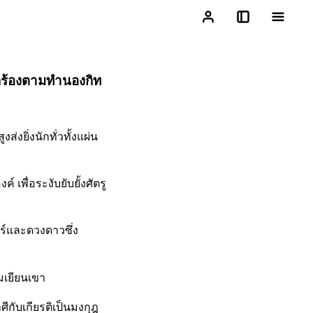
กร้องตามทำนองกิท
งยิ่งนักทั่วทั้งแผ่น
เพื่อระงับยับยั้งศัตรู
ร์และดวงดาวซึ่ง
ยมเยียนเขา
กับเกียรติเป็นมงกุฎ