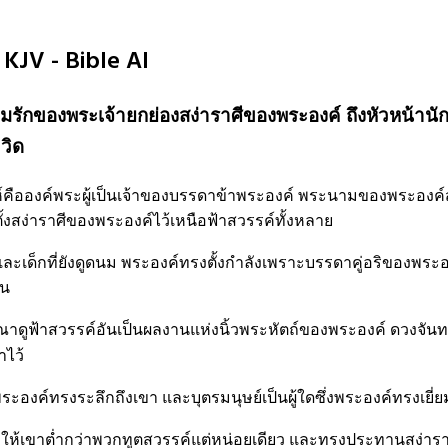
9 KJV - Bible AI
ักของพระเจ้ายกย่องสง่าราศีของพระองค์ ถึงหัวหน้านั
วิด
คือองค์พระผู้เป็นเจ้าของบรรดาข้าพระองค์ พระนามของพระองค์สูงส่
ั้งสง่าราศีของพระองค์ไว้เหนือฟ้าสวรรค์ทั้งหลาย
เด็กที่ยังดูดนม พระองค์ทรงตั้งกำลังเพราะบรรดาคู่อริของพระองค์ 
้น
รณาดูฟ้าสวรรค์อันเป็นผลงานแห่งนิ้วพระหัตถ์ของพระองค์ ดวงจันท
ไว้
่งพระองค์ทรงระลึกถึงเขา และบุตรมนุษย์เป็นผู้ใดซึ่งพระองค์ทรงเยี่
้เขาต่ำกว่าพวกทูตสวรรค์แต่หน่อยเดียว และทรงประทานสง่าราศี