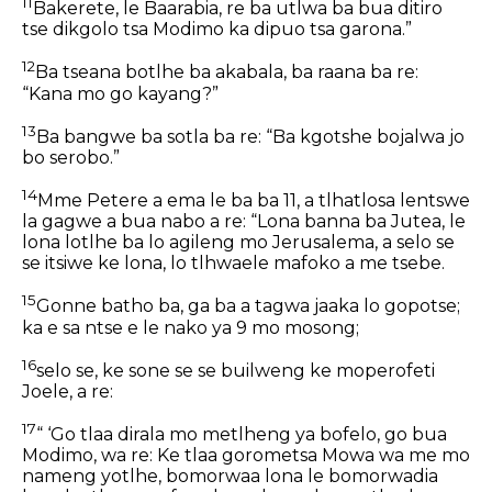
11
Bakerete, le Baarabia, re ba utlwa ba bua ditiro
tse dikgolo tsa Modimo ka dipuo tsa garona.”
12
Ba tseana botlhe ba akabala, ba raana ba re:
“Kana mo go kayang?”
13
Ba bangwe ba sotla ba re: “Ba kgotshe bojalwa jo
bo serobo.”
14
Mme Petere a ema le ba ba 11, a tlhatlosa lentswe
la gagwe a bua nabo a re: “Lona banna ba Jutea, le
lona lotlhe ba lo agileng mo Jerusalema, a selo se
se itsiwe ke lona, lo tlhwaele mafoko a me tsebe.
15
Gonne batho ba, ga ba a tagwa jaaka lo gopotse;
ka e sa ntse e le nako ya 9 mo mosong;
16
selo se, ke sone se se builweng ke moperofeti
Joele, a re:
17
“ ‘Go tlaa dirala mo metlheng ya bofelo, go bua
Modimo, wa re: Ke tlaa gorometsa Mowa wa me mo
nameng yotlhe, bomorwaa lona le bomorwadia