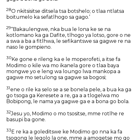
28
O nkitsisitse ditsela tsa botshelo; o tlaa ntlatsa
boitumelo ka sefatlhogo sa gago.’
29
“Bakaulengwe, nka bua le lona ke se na
kotlomano ka ga Dafite, tlhogo ya lotso, gore o ne
a swa a ba a fitlhwa, le sefikantswe sa gagwe re na
naso le gompieno.
30
Ke gone e rileng ka e le moperofeti, a itse fa
Modimo o kile wa mo ikanela gore o tlaa baya
mongwe yo e leng wa loungo lwa mankopa a
gagwe mo setulong sa gagwe sa bogosi;
31
ene o rile ka selo se a se bonela pele, a bua ka ga
go tsoga ga Keresete a re, ga a a tlogelwa mo
Bobipong, le nama ya gagwe ga e a bona go bola.
32
Jesu yo, Modimo o mo tsositse, mme rotlhe re
basupi ba gone.
33
E re ka a goleditswe ke Modimo go nna ka fa
tsogong le legolo la one, mme a amogetse mo go