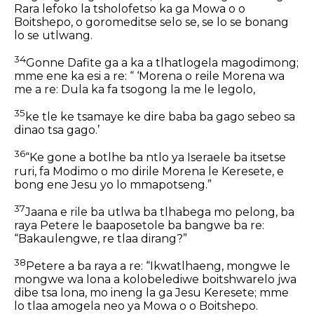
Rara lefoko la tsholofetso ka ga Mowa o o
Boitshepo, o goromeditse selo se, se lo se bonang
lo se utlwang.
34
Gonne Dafite ga a ka a tlhatlogela magodimong;
mme ene ka esi a re: “ ‘Morena o reile Morena wa
me a re: Dula ka fa tsogong la me le legolo,
35
ke tle ke tsamaye ke dire baba ba gago sebeo sa
dinao tsa gago.’
36
“Ke gone a botlhe ba ntlo ya Iseraele ba itsetse
ruri, fa Modimo o mo dirile Morena le Keresete, e
bong ene Jesu yo lo mmapotseng.”
37
Jaana e rile ba utlwa ba tlhabega mo pelong, ba
raya Petere le baaposetole ba bangwe ba re:
“Bakaulengwe, re tlaa dirang?”
38
Petere a ba raya a re: “Ikwatlhaeng, mongwe le
mongwe wa lona a kolobelediwe boitshwarelo jwa
dibe tsa lona, mo ineng la ga Jesu Keresete; mme
lo tlaa amogela neo ya Mowa o o Boitshepo.