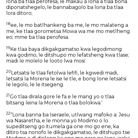
lona ba tlaa perofesa, le makau a lona a tlaa bona
diponatshegelo, le bannabagolo ba lona ba tlaa
lora ditoro;
18
ee, le mo batlhankeng ba me, le mo malateng a
me, ke tlaa gorometsa Mowa wa me mo metlheng
eo; mme ba tlaa perofesa.
19
Ke tlaa baya dikgakgamatso kwa legodimong
kwa godimo, le ditshupo mo lefatsheng kwa tlase;
madi le molelo le looto lwa mosi:
20
Letsatsi le tlaa fetolwa lefifi, le kgwedi madi,
letsatsi la Morena le ise le tle, e bong lone letsatsi
le legolo, le le itsegeng.
21
Go tlaa dirala gore le fa e le mang yo o tlaa
bitsang leina la Morena o tlaa bolokwa.’
22
“Lona banna ba Iseraele, utlwang mafoko a: Jesu
wa Nasaretha, e le monna yo Modimo o lo
supeditseng go itumela ga one mo go ene, ka
ditiro tsa nonofo le dikgakgamatso, le ditshupo tse