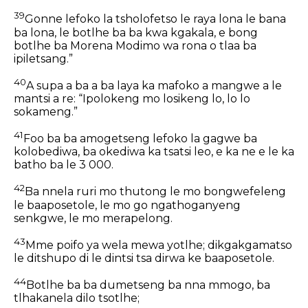
39
Gonne lefoko la tsholofetso le raya lona le bana
ba lona, le botlhe ba ba kwa kgakala, e bong
botlhe ba Morena Modimo wa rona o tlaa ba
ipiletsang.”
40
A supa a ba a ba laya ka mafoko a mangwe a le
mantsi a re: “Ipolokeng mo losikeng lo, lo lo
sokameng.”
41
Foo ba ba amogetseng lefoko la gagwe ba
kolobediwa, ba okediwa ka tsatsi leo, e ka ne e le ka
batho ba le 3 000.
42
Ba nnela ruri mo thutong le mo bongwefeleng
le baaposetole, le mo go ngathoganyeng
senkgwe, le mo merapelong.
43
Mme poifo ya wela mewa yotlhe; dikgakgamatso
le ditshupo di le dintsi tsa dirwa ke baaposetole.
44
Botlhe ba ba dumetseng ba nna mmogo, ba
tlhakanela dilo tsotlhe;