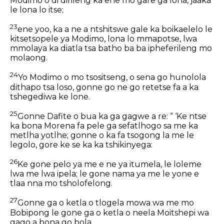
Modimo o di dirileng ka ene mo gare ga lona, jaaka
le lona lo itse;
23
ene yoo, ka a ne a ntshitswe gale ka boikaelelo le
kitsetsopele ya Modimo, lona lo mmapotse, lwa
mmolaya ka diatla tsa batho ba ba ipheferileng mo
molaong.
24
Yo Modimo o mo tsositseng, o sena go hunolola
dithapo tsa loso, gonne go ne go retetse fa a ka
tshegediwa ke lone.
25
Gonne Dafite o bua ka ga gagwe a re: “ ‘Ke ntse
ka bona Morena fa pele ga sefatlhogo sa me ka
metlha yotlhe; gonne o ka fa tsogong la me le
legolo, gore ke se ka ka tshikinyega:
26
Ke gone pelo ya me e ne ya itumela, le loleme
lwa me lwa ipela; le gone nama ya me le yone e
tlaa nna mo tsholofelong.
27
Gonne ga o ketla o tlogela mowa wa me mo
Bobipong le gone ga o ketla o neela Moitshepi wa
gago a bona go bola.