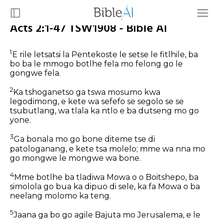
Acts 2:1-47 TSW1908 - Bible AI
1
E rile letsatsi la Pentekoste le setse le fitlhile, ba
bo ba le mmogo botlhe fela mo felong go le
gongwe fela.
2
Ka tshoganetso ga tswa mosumo kwa
legodimong, e kete wa sefefo se segolo se se
tsubutlang, wa tlala ka ntlo e ba dutseng mo go
yone.
3
Ga bonala mo go bone diteme tse di
patologanang, e kete tsa molelo; mme wa nna mo
go mongwe le mongwe wa bone.
4
Mme botlhe ba tladiwa Mowa o o Boitshepo, ba
simolola go bua ka dipuo di sele, ka fa Mowa o ba
neelang molomo ka teng.
5
Jaana ga bo go agile Bajuta mo Jerusalema, e le