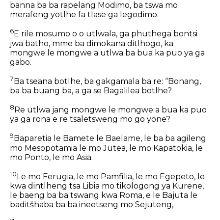
banna ba ba rapelang Modimo, ba tswa mo
merafeng yotlhe fa tlase ga legodimo.
6
E rile mosumo o o utlwala, ga phuthega bontsi
jwa batho, mme ba dimokana ditlhogo, ka
mongwe le mongwe a utlwa ba bua ka puo ya ga
gabo.
7
Ba tseana botlhe, ba gakgamala ba re: “Bonang,
ba ba buang ba, a ga se Bagalilea botlhe?
8
Re utlwa jang mongwe le mongwe a bua ka puo
ya ga rona e re tsaletsweng mo go yone?
9
Baparetia le Bamete le Baelame, le ba ba agileng
mo Mesopotamia le mo Jutea, le mo Kapatokia, le
mo Ponto, le mo Asia.
10
Le mo Ferugia, le mo Pamfilia, le mo Egepeto, le
kwa dintlheng tsa Libia mo tikologong ya Kurene,
le baeng ba ba tswang kwa Roma, e le Bajuta le
baditšhaba ba ba ineetseng mo Sejuteng,