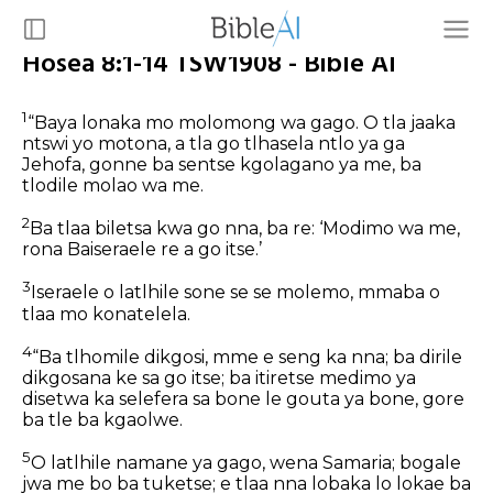
Hosea 8:1-14 TSW1908 - Bible AI
1
“Baya lonaka mo molomong wa gago. O tla jaaka
ntswi yo motona, a tla go tlhasela ntlo ya ga
Jehofa, gonne ba sentse kgolagano ya me, ba
tlodile molao wa me.
2
Ba tlaa biletsa kwa go nna, ba re: ‘Modimo wa me,
rona Baiseraele re a go itse.’
3
Iseraele o latlhile sone se se molemo, mmaba o
tlaa mo konatelela.
4
“Ba tlhomile dikgosi, mme e seng ka nna; ba dirile
dikgosana ke sa go itse; ba itiretse medimo ya
disetwa ka selefera sa bone le gouta ya bone, gore
ba tle ba kgaolwe.
5
O latlhile namane ya gago, wena Samaria; bogale
jwa me bo ba tuketse; e tlaa nna lobaka lo lokae ba