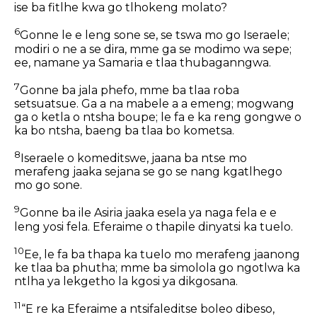
ise ba fitlhe kwa go tlhokeng molato?
6
Gonne le e leng sone se, se tswa mo go Iseraele;
modiri o ne a se dira, mme ga se modimo wa sepe;
ee, namane ya Samaria e tlaa thubaganngwa.
7
Gonne ba jala phefo, mme ba tlaa roba
setsuatsue. Ga a na mabele a a emeng; mogwang
ga o ketla o ntsha boupe; le fa e ka reng gongwe o
ka bo ntsha, baeng ba tlaa bo kometsa.
8
Iseraele o komeditswe, jaana ba ntse mo
merafeng jaaka sejana se go se nang kgatlhego
mo go sone.
9
Gonne ba ile Asiria jaaka esela ya naga fela e e
leng yosi fela. Eferaime o thapile dinyatsi ka tuelo.
10
Ee, le fa ba thapa ka tuelo mo merafeng jaanong
ke tlaa ba phutha; mme ba simolola go ngotlwa ka
ntlha ya lekgetho la kgosi ya dikgosana.
11
“E re ka Eferaime a ntsifaleditse boleo dibeso,