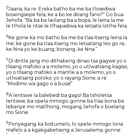
5
Jaana, ka re: Ereka batho ba me ba tlosediwa
bosengsepe fela, ke a bo ke dirang fano?” Go bua
Jehofa: “Ba ba ba laolang ba a bopa, le leina la me
le tlhola le ntse le tlhapadiwa ka letsatsi lotlhe fela.
6
Ke gone ka mo batho ba me ba tlaa itseng leina la
me; ke gone ba tlaa itseng mo letsatsing leo go re,
ke Nna yo ke buang; bonang, ke Nna.”
7
Di dintle jang mo dithabeng dinao tsa gagwe yo o
tlisang mafoko a a molemo, yo o utlwatsang kagiso,
yo o tlisang mafoko a mantle a a molemo, yo o
utlwatsang poloko; yo o rayang Sione, a re:
“Modimo wa gago o a busa!”
8
A lentswe la balebedi ba gago! Ba tsholetsa
lentswe, ba opela mmogo; gonne ba tlaa bona ba
lebanye mo matlhong, mogang Jehofa o boelang
mo Sione.
9
Ponyegang ka boitumelo, lo opele mmogo lona
mafelo a a kgakgabetseng a Jerusalema; gonne