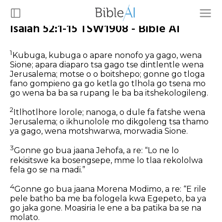
Isaiah 52:1-15 TSW1908 - Bible AI
1
Kubuga, kubuga o apare nonofo ya gago, wena
Sione; apara diaparo tsa gago tse dintlentle wena
Jerusalema; motse o o boitshepo; gonne go tloga
fano gompieno ga go ketla go tlhola go tsena mo
go wena ba ba sa rupang le ba ba itshekologileng.
2
Itlhotlhore lorole; nanoga, o dule fa fatshe wena
Jerusalema; o ikhunolole mo dikgoleng tsa thamo
ya gago, wena motshwarwa, morwadia Sione.
3
Gonne go bua jaana Jehofa, a re: “Lo ne lo
rekisitswe ka bosengsepe, mme lo tlaa rekololwa
fela go se na madi.”
4
Gonne go bua jaana Morena Modimo, a re: “E rile
pele batho ba me ba fologela kwa Egepeto, ba ya
go jaka gone. Moasiria le ene a ba patika ba se na
molato.