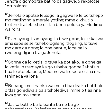
Jehofa o gomoditse batho ba gagwe, o rekolotse
Jerusalema.
10
Jehofa o apotse letsogo la gagwe le le boitshepo
mo matlhong a merafe yotlhe; mme dikhutlo
tsotlhe tsa lefatshe di tlaa bona poloka ya Modimo
wa rona.
11
Tsamayang, tsamayang, lo tswe gone, lo se ka lwa
ama sepe se se itshekologileng; tlogang, lo tswe
mo gare ga gone; lo nne bantle, lona ba lo
rweleng dijana tsa ga Jehofa.
12
Gonne ga lo ketla lo tswa ka potlako, le gone ga
lo ketla lo tsamaya ka go tshaba; gonne Jehofa o
tlaa lo etelela pele; Modimo wa Iseraele o tlaa nna
tshimega ya lona.
13
Bonang, motlhanka wa me o tlaa dira ka botlhale,
o tlaa golediwa a ba a tsholediwa, mme o tlaa nna
kwa godimo thata.
14
Jaaka batho ba le bantsi ba ne ba go