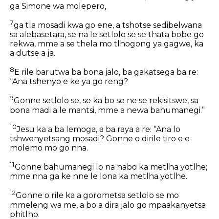
ga Simone wa molepero,
7
ga tla mosadi kwa go ene, a tshotse sedibelwana
sa alebasetara, se na le setlolo se se thata bobe go
rekwa, mme a se thela mo tlhogong ya gagwe, ka
a dutse a ja.
8
E rile barutwa ba bona jalo, ba gakatsega ba re:
“Ana tshenyo e ke ya go reng?
9
Gonne setlolo se, se ka bo se ne se rekisitswe, sa
bona madi a le mantsi, mme a newa bahumanegi.”
10
Jesu ka a ba lemoga, a ba raya a re: “Ana lo
tshwenyetsang mosadi? Gonne o dirile tiro e e
molemo mo go nna.
11
Gonne bahumanegi lo na nabo ka metlha yotlhe;
mme nna ga ke nne le lona ka metlha yotlhe.
12
Gonne o rile ka a gorometsa setlolo se mo
mmeleng wa me, a bo a dira jalo go mpaakanyetsa
phitlho.