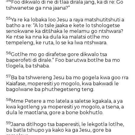
54
Foo dikwalo di ne di tlaa dirala jang, ka di re: Go
tshwanetse ga nna jaana?”
55
Ya re ka lobaka loo Jesu a raya matshutitshuti a
batho a re: “A lo tsile jaaka e kete lo tshologetse
senokwane ka ditšhaka le melamu go ntshwara?
Ke ntse ka nna ka dula ka malatsi otlhe mo
tempeleng, ke ruta, lo se ka lwa ntshwara.
56
Gotlhe mo go dirafetse gore dikwalo tsa
baperofeti di dirale.” Foo barutwa botlhe ba mo
tlogela, ba tshaba.
57
Ba ba tshwereng Jesu ba mo gogela kwa goo rra
Kaiafase, moperesiti yo mogolo, kwa bakwadi le
bagolwane ba phuthegetseng teng.
58
Mme Petere a mo latela a saletse kgakala, a ya
kwa kgotleng ya moperesiti yo mogolo, a tsena, a
dula le maotlana, gore a bone bokhutlo.
59
Jaana ditlhogo tsa baperesiti, le lekgotla lotlhe,
ba batla tshupo ya kako ka ga Jesu, gore ba