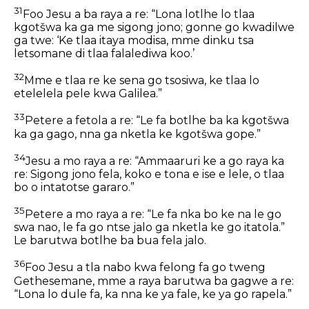
31
Foo Jesu a ba raya a re: “Lona lotlhe lo tlaa
kgotšwa ka ga me sigong jono; gonne go kwadilwe
ga twe: ‘Ke tlaa itaya modisa, mme dinku tsa
letsomane di tlaa falalediwa koo.’
32
Mme e tlaa re ke sena go tsosiwa, ke tlaa lo
etelelela pele kwa Galilea.”
33
Petere a fetola a re: “Le fa botlhe ba ka kgotšwa
ka ga gago, nna ga nketla ke kgotšwa gope.”
34
Jesu a mo raya a re: “Ammaaruri ke a go raya ka
re: Sigong jono fela, koko e tona e ise e lele, o tlaa
bo o intatotse gararo.”
35
Petere a mo raya a re: “Le fa nka bo ke na le go
swa nao, le fa go ntse jalo ga nketla ke go itatola.”
Le barutwa botlhe ba bua fela jalo.
36
Foo Jesu a tla nabo kwa felong fa go tweng
Gethesemane, mme a raya barutwa ba gagwe a re:
“Lona lo dule fa, ka nna ke ya fale, ke ya go rapela.”