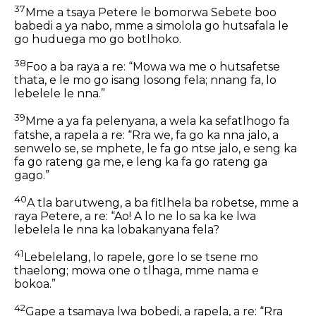
37
Mme a tsaya Petere le bomorwa Sebete boo
babedi a ya nabo, mme a simolola go hutsafala le
go huduega mo go botlhoko.
38
Foo a ba raya a re: “Mowa wa me o hutsafetse
thata, e le mo go isang losong fela; nnang fa, lo
lebelele le nna.”
39
Mme a ya fa pelenyana, a wela ka sefatlhogo fa
fatshe, a rapela a re: “Rra we, fa go ka nna jalo, a
senwelo se, se mphete, le fa go ntse jalo, e seng ka
fa go rateng ga me, e leng ka fa go rateng ga
gago.”
40
A tla barutweng, a ba fitlhela ba robetse, mme a
raya Petere, a re: “Ao! A lo ne lo sa ka ke lwa
lebelela le nna ka lobakanyana fela?
41
Lebelelang, lo rapele, gore lo se tsene mo
thaelong; mowa one o tlhaga, mme nama e
bokoa.”
42
Gape a tsamaya lwa bobedi, a rapela, a re: “Rra