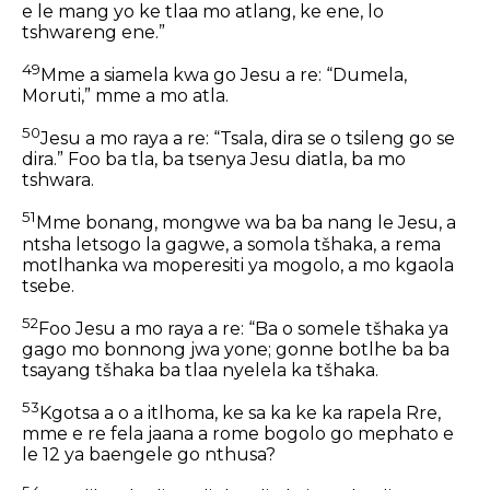
e le mang yo ke tlaa mo atlang, ke ene, lo
tshwareng ene.”
49
Mme a siamela kwa go Jesu a re: “Dumela,
Moruti,” mme a mo atla.
50
Jesu a mo raya a re: “Tsala, dira se o tsileng go se
dira.” Foo ba tla, ba tsenya Jesu diatla, ba mo
tshwara.
51
Mme bonang, mongwe wa ba ba nang le Jesu, a
ntsha letsogo la gagwe, a somola tšhaka, a rema
motlhanka wa moperesiti ya mogolo, a mo kgaola
tsebe.
52
Foo Jesu a mo raya a re: “Ba o somele tšhaka ya
gago mo bonnong jwa yone; gonne botlhe ba ba
tsayang tšhaka ba tlaa nyelela ka tšhaka.
53
Kgotsa a o a itlhoma, ke sa ka ke ka rapela Rre,
mme e re fela jaana a rome bogolo go mephato e
le 12 ya baengele go nthusa?