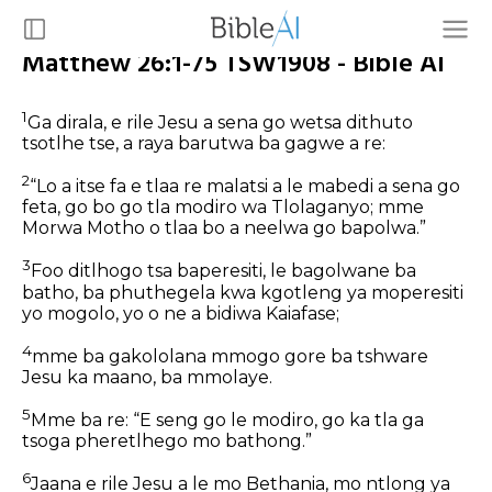
Matthew 26:1-75 TSW1908 - Bible AI
1
Ga dirala, e rile Jesu a sena go wetsa dithuto
tsotlhe tse, a raya barutwa ba gagwe a re:
2
“Lo a itse fa e tlaa re malatsi a le mabedi a sena go
feta, go bo go tla modiro wa Tlolaganyo; mme
Morwa Motho o tlaa bo a neelwa go bapolwa.”
3
Foo ditlhogo tsa baperesiti, le bagolwane ba
batho, ba phuthegela kwa kgotleng ya moperesiti
yo mogolo, yo o ne a bidiwa Kaiafase;
4
mme ba gakololana mmogo gore ba tshware
Jesu ka maano, ba mmolaye.
5
Mme ba re: “E seng go le modiro, go ka tla ga
tsoga pheretlhego mo bathong.”
6
Jaana e rile Jesu a le mo Bethania, mo ntlong ya