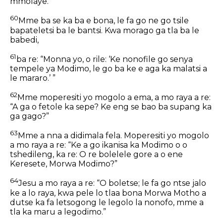
mmolaye.
60
Mme ba se ka ba e bona, le fa go ne go tsile
bapateletsi ba le bantsi. Kwa morago ga tla ba le
babedi,
61
ba re: “Monna yo, o rile: ‘Ke nonofile go senya
tempele ya Modimo, le go ba ke e aga ka malatsi a
le mararo.’ ”
62
Mme moperesiti yo mogolo a ema, a mo raya a re:
“A ga o fetole ka sepe? Ke eng se bao ba supang ka
ga gago?”
63
Mme a nna a didimala fela. Moperesiti yo mogolo
a mo raya a re: “Ke a go ikanisa ka Modimo o o
tshedileng, ka re: O re bolelele gore a o ene
Keresete, Morwa Modimo?”
64
Jesu a mo raya a re: “O boletse; le fa go ntse jalo
ke a lo raya, kwa pele lo tlaa bona Morwa Motho a
dutse ka fa letsogong le legolo la nonofo, mme a
tla ka maru a legodimo.”