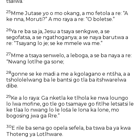
tsalwa.”
25
Mme Jutase yo o mo okang, a mo fetola a re: “A
ke nna, Moruti?” A mo raya a re: “O boletse.”
26
Ya re ba sa ja, Jesu a tsaya senkgwe, a se
segofatsa, a se ngathoganya; a se naya barutwa a
re: “Tsayang lo je; se ke mmele wa me.”
27
Mme a tsaya senwelo, a leboga, a se ba naya a re:
“Nwang lotlhe ga sone;
28
gonne se ke madi a me a kgolagano e ntšha, a a
tshololelwang ba le bantsi go tla ba itshwarelwa
dibe.
29
Ke a lo raya: Ga nketla ke tlhola ke nwa loungo
lo lwa mofine, go tle go tsamaye go fitlhe letsatsi le
ke tlaa lo nwang lo le loša le lona ka lone, mo
bogosing jwa ga Rre.”
30
E rile ba sena go opela sefela, ba tswa ba ya kwa
Thoteng ya Lotlhware.