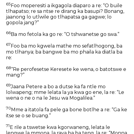
65
Foo moperesiti a ikgagola diaparo a re: “O buile
tlhapatso; re sa ntse re dirang ka basupi? Bonang,
jaanong lo utlwile go tlhapatsa ga gagwe; lo
gopola jang?”
66
Ba mo fetola ka go re: “O tshwanetse go swa.”
67
Foo ba mo kgwela mathe mo sefatlhogong, ba
mo tlhanya; ba bangwe ba mo phaila ka diatla ba
re:
68
“Re perofesetse Keresete ke wena, o batotswe e
mang?”
69
Jaana Petere a bo a dutse ka fa ntle mo
lolwapeng; mme lelata la ya kwa go ene, la re: “Le
wena o ne o na le Jesu wa Mogalilea.”
70
Mme a itatola fa pele ga bone botlhe a re: “Ga ke
itse se o se buang.”
71
E rile a tswetse kwa kgorwaneng, lelata le
lengwe la mmona, la raya ba ba teng, la re: “Monna