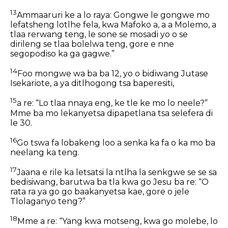
13
Ammaaruri ke a lo raya: Gongwe le gongwe mo
lefatsheng lotlhe fela, kwa Mafoko a, a a Molemo, a
tlaa rerwang teng, le sone se mosadi yo o se
dirileng se tlaa bolelwa teng, gore e nne
segopodiso ka ga gagwe.”
14
Foo mongwe wa ba ba 12, yo o bidiwang Jutase
Isekariote, a ya ditlhogong tsa baperesiti,
15
a re: “Lo tlaa nnaya eng, ke tle ke mo lo neele?”
Mme ba mo lekanyetsa dipapetlana tsa selefera di
le 30.
16
Go tswa fa lobakeng loo a senka ka fa o ka mo ba
neelang ka teng.
17
Jaana e rile ka letsatsi la ntlha la senkgwe se se sa
bedisiwang, barutwa ba tla kwa go Jesu ba re: “O
rata ra ya go go baakanyetsa kae, gore o jele
Tlolaganyo teng?”
18
Mme a re: “Yang kwa motseng, kwa go molebe, lo