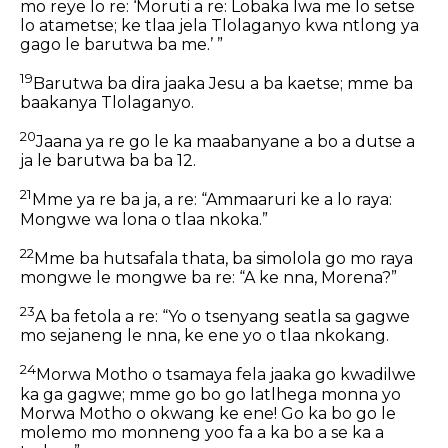
mo reye lo re: ‘Moruti a re: Lobaka lwa me lo setse
lo atametse; ke tlaa jela Tlolaganyo kwa ntlong ya
gago le barutwa ba me.’ ”
19
Barutwa ba dira jaaka Jesu a ba kaetse; mme ba
baakanya Tlolaganyo.
20
Jaana ya re go le ka maabanyane a bo a dutse a
ja le barutwa ba ba 12.
21
Mme ya re ba ja, a re: “Ammaaruri ke a lo raya:
Mongwe wa lona o tlaa nkoka.”
22
Mme ba hutsafala thata, ba simolola go mo raya
mongwe le mongwe ba re: “A ke nna, Morena?”
23
A ba fetola a re: “Yo o tsenyang seatla sa gagwe
mo sejaneng le nna, ke ene yo o tlaa nkokang.
24
Morwa Motho o tsamaya fela jaaka go kwadilwe
ka ga gagwe; mme go bo go latlhega monna yo
Morwa Motho o okwang ke ene! Go ka bo go le
molemo mo monneng yoo fa a ka bo a se ka a