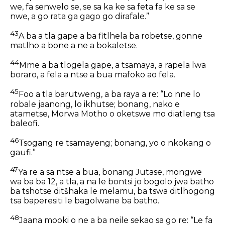
we, fa senwelo se, se sa ka ke sa feta fa ke sa se
nwe, a go rata ga gago go dirafale.”
43
A ba a tla gape a ba fitlhela ba robetse, gonne
matlho a bone a ne a bokaletse.
44
Mme a ba tlogela gape, a tsamaya, a rapela lwa
boraro, a fela a ntse a bua mafoko ao fela.
45
Foo a tla barutweng, a ba raya a re: “Lo nne lo
robale jaanong, lo ikhutse; bonang, nako e
atametse, Morwa Motho o oketswe mo diatleng tsa
baleofi.
46
Tsogang re tsamayeng; bonang, yo o nkokang o
gaufi.”
47
Ya re a sa ntse a bua, bonang Jutase, mongwe
wa ba ba 12, a tla, a na le bontsi jo bogolo jwa batho
ba tshotse ditšhaka le melamu, ba tswa ditlhogong
tsa baperesiti le bagolwane ba batho.
48
Jaana mooki o ne a ba neile sekao sa go re: “Le fa