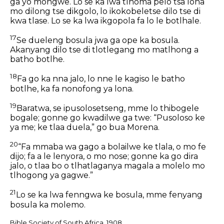
ga yo mongwe. Lo se ka lwa tlhoma pelo tsa lona
mo dilong tse dikgolo, lo ikokobeletse dilo tse di
kwa tlase. Lo se ka lwa ikgopola fa lo le botlhale.
17
Se dueleng bosula jwa ga ope ka bosula.
Akanyang dilo tse di tlotlegang mo matlhong a
batho botlhe.
18
Fa go ka nna jalo, lo nne le kagiso le batho
botlhe, ka fa nonofong ya lona.
19
Baratwa, se ipusolosetseng, mme lo thibogele
bogale; gonne go kwadilwe ga twe: “Pusoloso ke
ya me; ke tlaa duela,” go bua Morena.
20
“Fa mmaba wa gago a bolailwe ke tlala, o mo fe
dijo; fa a le lenyora, o mo nose; gonne ka go dira
jalo, o tlaa bo o tlhatlaganya magala a molelo mo
tlhogong ya gagwe.”
21
Lo se ka lwa fenngwa ke bosula, mme fenyang
bosula ka molemo.
Bible Society of South Africa, 1908