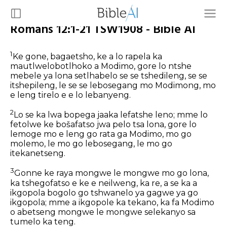
Romans 12:1-21 TSW1908 - Bible AI
1
Ke gone, bagaetsho, ke a lo rapela ka
mautlwelobotlhoko a Modimo, gore lo ntshe
mebele ya lona setlhabelo se se tshedileng, se se
itshepileng, le se se lebosegang mo Modimong, mo
e leng tirelo e e lo lebanyeng.
2
Lo se ka lwa bopega jaaka lefatshe leno; mme lo
fetolwe ke bošafatso jwa pelo tsa lona, gore lo
lemoge mo e leng go rata ga Modimo, mo go
molemo, le mo go lebosegang, le mo go
itekanetseng.
3
Gonne ke raya mongwe le mongwe mo go lona,
ka tshegofatso e ke e neilweng, ka re, a se ka a
ikgopola bogolo go tshwanelo ya gagwe ya go
ikgopola; mme a ikgopole ka tekano, ka fa Modimo
o abetseng mongwe le mongwe selekanyo sa
tumelo ka teng.