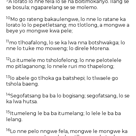
A lorato lo nne fela lo se na boitimokanyo. Ilang se
se bosula; ngaparelang se se molemo.
10
Mo go rateng bakaulengwe, lo nne lo ratane ka
lorato lo lo pepetletsang; mo tlotlong, a mongwe a
beye yo mongwe kwa pele;
11
mo tlhoafalong, lo se ka lwa nna botshwakga; lo
nne lo tuke mo moweng; lo direle Morena.
12
Lo itumele mo tsholofelong; lo nne pelotelele
mo pitlaganong; lo nnele ruri mo thapelong;
13
lo abele go tlhoka ga baitshepi; lo tlwaele go
tshola baeng.
14
Segofatsang ba ba lo bogisang; segofatsang, lo se
ka lwa hutsa.
15
Itumeleng le ba ba itumelang; lo lele le ba ba
lelang.
16
Lo nne pelo nngwe fela, mongwe le mongwe ka