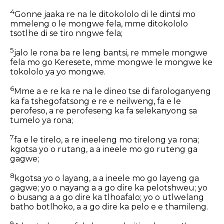
4
Gonne jaaka re na le ditokololo di le dintsi mo
mmeleng o le mongwe fela, mme ditokololo
tsotlhe di se tiro nngwe fela;
5
jalo le rona ba re leng bantsi, re mmele mongwe
fela mo go Keresete, mme mongwe le mongwe ke
tokololo ya yo mongwe.
6
Mme a e re ka re na le dineo tse di farologanyeng
ka fa tshegofatsong e re e neilweng, fa e le
perofeso, a re perofeseng ka fa selekanyong sa
tumelo ya rona;
7
fa e le tirelo, a re ineeleng mo tirelong ya rona;
kgotsa yo o rutang, a a ineele mo go ruteng ga
gagwe;
8
kgotsa yo o layang, a a ineele mo go layeng ga
gagwe; yo o nayang a a go dire ka pelotshweu; yo
o busang a a go dire ka tlhoafalo; yo o utlwelang
batho botlhoko, a a go dire ka pelo e e thamileng.
9