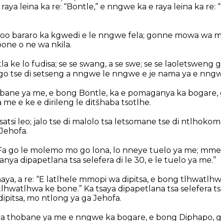
 raya leina ka re: “Bontle,” e nngwe ka e raya leina ka re
boo bararo ka kgwedi e le nngwe fela; gonne mowa wa me
one o ne wa nkila.
la ke lo fudisa; se se swang, a se swe; se se laoletsweng 
 tse di setseng a nngwe le nngwe e je nama ya e nngwe
bane ya me, e bong Bontle, ka e pomaganya ka bogare, 
me e ke e dirileng le ditšhaba tsotlhe.
atsi leo; jalo tse di malolo tsa letsomane tse di ntlhokome
 Jehofa.
“Fa go le molemo mo go lona, lo nneye tuelo ya me; mme f
nya dipapetlana tsa selefera di le 30, e le tuelo ya me.”
ya, a re: “E latlhele mmopi wa dipitsa, e bong tlhwatlh
hwatlhwa ke bone.” Ka tsaya dipapetlana tsa selefera tse
ipitsa, mo ntlong ya ga Jehofa.
 thobane ya me e nngwe ka bogare, e bong Diphapo, go