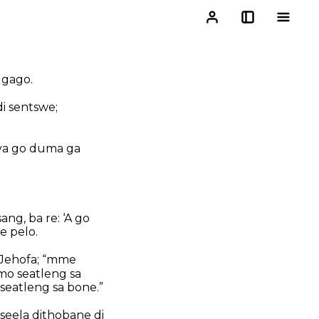
 gago.
di sentswe;
 ya go duma ga
ang, ba re: ‘A go
e pelo.
 Jehofa; “mme
mo seatleng sa
seatleng sa bone.”
itseela dithobane di