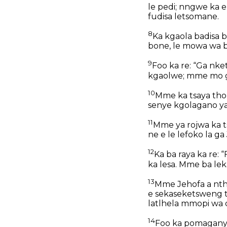
le pedi; nngwe ka e
fudisa letsomane.
8
Ka kgaola badisa 
bone, le mowa wa b
9
Foo ka re: “Ga nket
kgaolwe; mme mo go
10
Mme ka tsaya tho
senye kgolagano ya 
11
Mme ya rojwa ka ts
ne e le lefoko la ga
12
Ka ba raya ka re: 
ka lesa. Mme ba leka
13
Mme Jehofa a ntha
e sekaseketsweng tl
latlhela mmopi wa d
14
Foo ka pomaganya