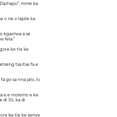
: “Diphapo”; mme ka
 o ne o lapile ka
go kgaolwa a se
 fela.”
gore ke tle ke
tseng tsa itse fa e
a go sa nna jalo, lo
wa e e molemo e ke
 di 30, ka di
re ke tle ke senye