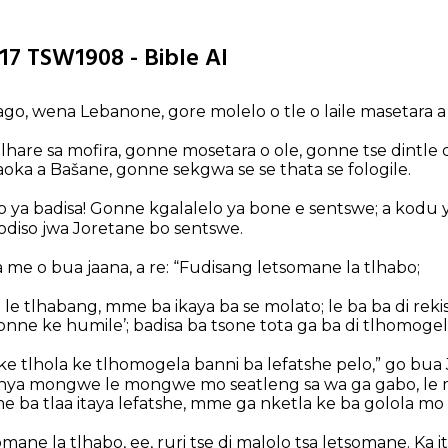
-17 TSW1908 - Bible AI
ago, wena Lebanone, gore molelo o tle o laile masetara a
lhare sa mofira, gonne mosetara o ole, gonne tse dintle 
oka a Bašane, gonne sekgwa se se thata se fologile.
o ya badisa! Gonne kgalalelo ya bone e sentswe; a kodu
odiso jwa Joretane bo sentswe.
me o bua jaana, a re: “Fudisang letsomane la tlhabo;
 le tlhabang, mme ba ikaya ba se molato; le ba ba di rekis
nne ke humile’; badisa ba tsone tota ga ba di tlhomogel
ke tlhola ke tlhomogela banni ba lefatshe pelo,” go bua
enya mongwe le mongwe mo seatleng sa wa ga gabo, le 
 ba tlaa itaya lefatshe, mme ga nketla ke ba golola mo 
omane la tlhabo, ee, ruri tse di malolo tsa letsomane. Ka 