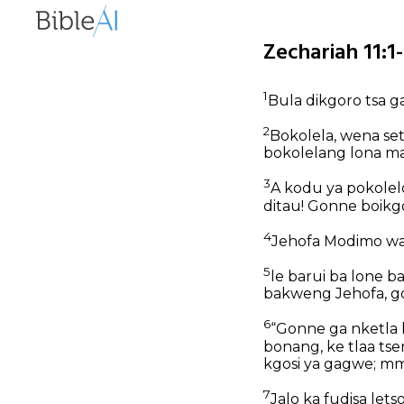
Zechariah 11:1
1
Bula dikgoro tsa g
2
Bokolela, wena set
bokolelang lona ma
3
A kodu ya pokolel
ditau! Gonne boikg
4
Jehofa Modimo wa 
5
le barui ba lone ba
bakweng Jehofa, go
6
“Gonne ga nketla 
bonang, ke tlaa ts
kgosi ya gagwe; mme
7
Jalo ka fudisa lets