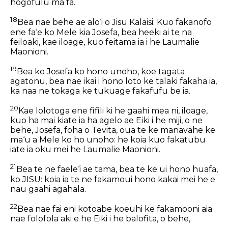
hogofulu ma fa.
18
Bea nae behe ae alo‘i o Jisu Kalaisi: Kuo fakanofo
ene fa‘e ko Mele kia Josefa, bea heeki ai te na
feiloaki, kae iloage, kuo feitama ia i he Laumalie
Maonioni.
19
Bea ko Josefa ko hono unoho, koe tagata
agatonu, bea nae ikai i hono loto ke talaki fakaha ia,
ka naa ne tokaga ke tukuage fakafufu be ia.
20
Kae lolotoga ene fifili ki he gaahi mea ni, iloage,
kuo ha mai kiate ia ha agelo ae Eiki i he miji, o ne
behe, Josefa, foha o Tevita, oua te ke manavahe ke
ma‘u a Mele ko ho unoho: he koia kuo fakatubu
iate ia oku mei he Laumalie Maonioni.
21
Bea te ne faele‘i ae tama, bea te ke ui hono huafa,
ko JISU: koia ia te ne fakamoui hono kakai mei he e
nau gaahi agahala.
22
Bea nae fai eni kotoabe koeuhi ke fakamooni aia
nae folofola aki e he Eiki i he balofita, o behe,