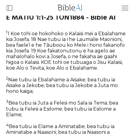
E MATIU 1:1-25 TON1884 - Bible AI
1
1 Koe tohi oe hokohoko o Kalaisi mei a Ebalahame
kia Josefa. 18 Nae tubu ia i he Laumalie Maonioni,
bea faele‘i e he Tāuboou ko Mele i hono fakanofo
kia Josefa. 19 Koe fakatonutonu e ha agelo ae
mahalohalo kovi a Josefa, o ne fakaha ae gaahi
higoa o Kalaisi.
KOE tohi oe tubuaga o Jisu Kalaisi,
koe Alo o Tevita, koe Alo o Ebalahame.
2
Nae tubu ia Ebalahame a Aisake; bea tubu ia
Aisake a Jekobe; bea tubu ia Jekobe a Juta mo
hono kaiga;
3
Bea tubu ia Juta a Felesi mo Sala ia Tema; bea
tubu ia Felesi a Esilome; bea tubu ia Esilome a
Elame;
4
Bea tubu ia Elame a Aminatabe; bea tubu ia
Aminatabe a Naasoni; bea tubu ia Naasoni a