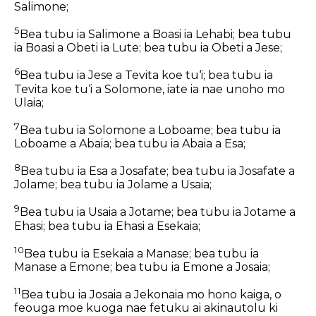
Salimone;
5
Bea tubu ia Salimone a Boasi ia Lehabi; bea tubu
ia Boasi a Obeti ia Lute; bea tubu ia Obeti a Jese;
6
Bea tubu ia Jese a Tevita koe tu‘i; bea tubu ia
Tevita koe tu‘i a Solomone, iate ia
nae unoho
mo
Ulaia;
7
Bea tubu ia Solomone a Loboame; bea tubu ia
Loboame a Abaia; bea tubu ia Abaia a Esa;
8
Bea tubu ia Esa a Josafate; bea tubu ia Josafate a
Jolame; bea tubu ia Jolame a Usaia;
9
Bea tubu ia Usaia a Jotame; bea tubu ia Jotame a
Ehasi; bea tubu ia Ehasi a Esekaia;
10
Bea tubu ia Esekaia a Manase; bea tubu ia
Manase a Emone; bea tubu ia Emone a Josaia;
11
Bea tubu ia Josaia a Jekonaia mo hono kaiga, o
feouga moe kuoga nae fetuku ai akinautolu ki