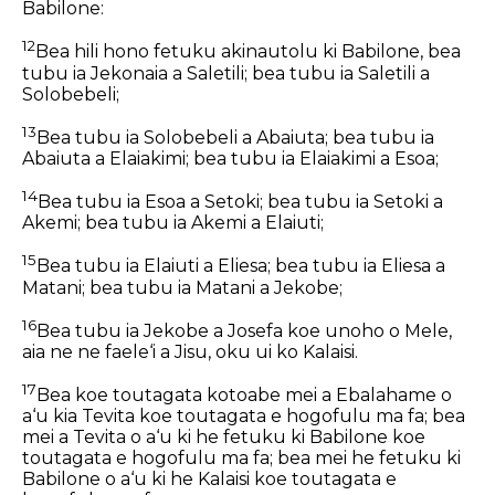
Babilone:
12
Bea hili hono fetuku akinautolu ki Babilone, bea
tubu ia Jekonaia a Saletili; bea tubu ia Saletili a
Solobebeli;
13
Bea tubu ia Solobebeli a Abaiuta; bea tubu ia
Abaiuta a Elaiakimi; bea tubu ia Elaiakimi a Esoa;
14
Bea tubu ia Esoa a Setoki; bea tubu ia Setoki a
Akemi; bea tubu ia Akemi a Elaiuti;
15
Bea tubu ia Elaiuti a Eliesa; bea tubu ia Eliesa a
Matani; bea tubu ia Matani a Jekobe;
16
Bea tubu ia Jekobe a Josefa koe unoho o Mele,
aia ne ne faele‘i a Jisu, oku ui ko Kalaisi.
17
Bea koe toutagata kotoabe mei a Ebalahame o
a‘u kia Tevita koe toutagata e hogofulu ma fa; bea
mei a Tevita o a‘u ki he fetuku ki Babilone koe
toutagata e hogofulu ma fa; bea mei he fetuku ki
Babilone o a‘u ki he Kalaisi koe toutagata e