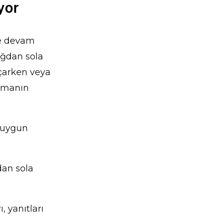
yor
ye devam
ağdan sola
çarken veya
ışmanın
a uygun
dan sola
, yanıtları