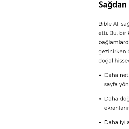
Sağdan 
Bible AI, s
etti. Bu, b
bağlamlarda
gezinirken 
doğal hisse
Daha net 
sayfa yön
Daha doğa
ekranları
Daha iyi 