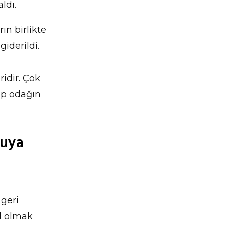
ldı.
ın birlikte
giderildi.
ridir. Çok
lıp odağın
cuya
 geri
hil olmak