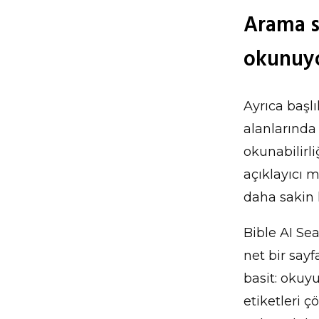
Arama s
okunuy
Ayrıca başlı
alanlarında 
okunabilirli
açıklayıcı 
daha sakin 
Bible AI Se
net bir sayf
basit: okuyu
etiketleri 