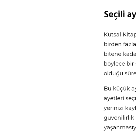
Seçili a
Kutsal Kita
birden fazla
bitene kadar
böylece bir 
olduğu süre
Bu küçük ay
ayetleri se
yerinizi ka
güvenilirli
yaşanmasıyl