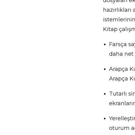
dosyaları e
hazırlıkları
istemlerinin
Kitap çalışm
Farsça sa
daha net y
Arapça Ku
Arapça Ku
Tutarlı s
ekranların
Yerelleşti
oturum açm