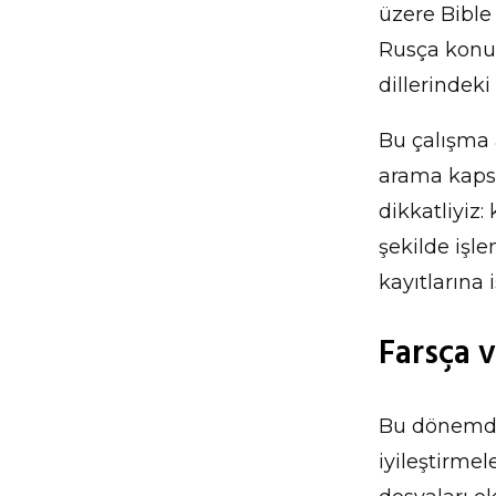
üzere Bible
Rusça konu
dillerindeki
Bu çalışma 
arama kapsa
dikkatliyiz:
şekilde işl
kayıtlarına 
Farsça v
Bu dönemde 
iyileştirmele