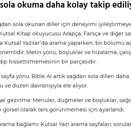
sola okuma daha kolay takip edili
ağdan sola okunan diller için deneyimi iyileştirme
ir Kutsal Kitap okuyucusu Arapça, Farsça ve diğer s
 Kutsal Yazılar’da arama yaparken, bir bölümü a
önemlidir. Metin yönü, boşluklar ve hizalama, çal
dip hissettirmemesinin bir parçasıdır.
sayfa yönü: Bible AI artık sağdan sola dilleri dah
ü ve düzen davranışıyla ele alıyor.
l gezinme: Menüler, düğmeler ve boşluklar, sağ
n görsel olarak ters görünmemesi için ayarlandı.
arama bağlamı: Kutsal Yazı arama sayfaları; soruları