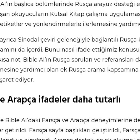
 AI’ın başlıca bölümlerinde Rusça arayüz desteği e
şan okuyucuların Kutsal Kitap çalışma uygulama
 etiketler ve yönlendirmelerle ilerlemesine yardımc
ayrıca Sinodal çeviri geleneğiyle bağlantılı Rusça 
mını da içerdi. Bunu nasıl ifade ettiğimiz konus
 kısa not, Bible AI’ın Rusça soruları ve referansları d
emesine yardımcı olan ek Rusça arama kapsamına v
işaret ediyor.
e Arapça ifadeler daha tutarlı
Bible AI’daki Farsça ve Arapça deneyimlerine de
r getirildi. Farsça sayfa başlıkları geliştirildi, Fars