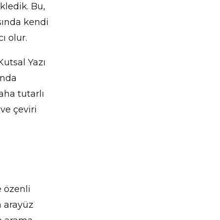
kledik. Bu,
sında kendi
ı olur.
Kutsal Yazı
unda
aha tutarlı
e çeviri
 özenli
ça arayüz