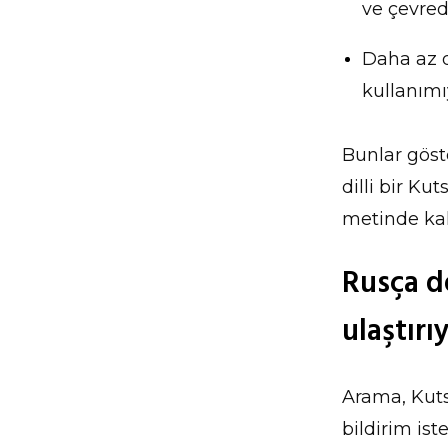
ve çevred
Daha az d
kullanımıy
Bunlar göste
dilli bir Ku
metinde kalm
Rusça d
ulaştırı
Arama, Kuts
bildirim iste