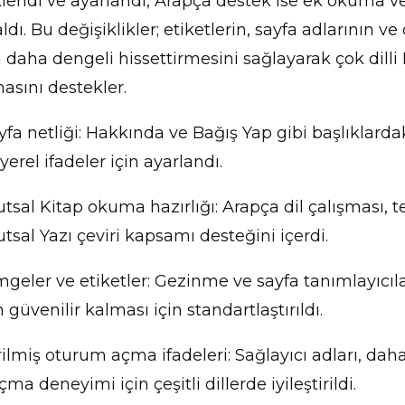
klendi ve ayarlandı, Arapça destek ise ek okuma 
 aldı. Bu değişiklikler; etiketlerin, sayfa adlarının v
 daha dengeli hissettirmesini sağlayarak çok dilli
asını destekler.
yfa netliği: Hakkında ve Bağış Yap gibi başlıklardak
erel ifadeler için ayarlandı.
tsal Kitap okuma hazırlığı: Arapça dil çalışması, t
tsal Yazı çeviri kapsamı desteğini içerdi.
imgeler ve etiketler: Gezinme ve sayfa tanımlayıcıla
 güvenilir kalması için standartlaştırıldı.
rilmiş oturum açma ifadeleri: Sağlayıcı adları, daha
a deneyimi için çeşitli dillerde iyileştirildi.