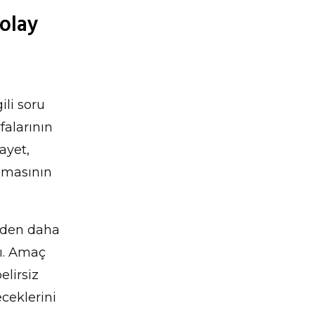
kolay
ili soru
falarının
 ayet,
ramasının
 eden daha
dı. Amaç
elirsiz
ceklerini