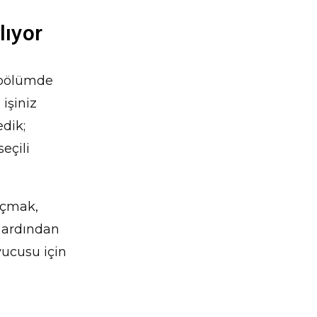
lıyor
r bölümde
işiniz
edik;
seçili
açmak,
, ardından
yucusu için