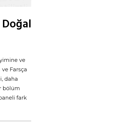
a Doğal
eyimine ve
a ve Farsça
i, daha
ir bölüm
paneli fark