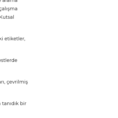
ve arama
e çalışma
 Kutsal
i etiketler,
estlerde
rı, çevrilmiş
 tanıdık bir