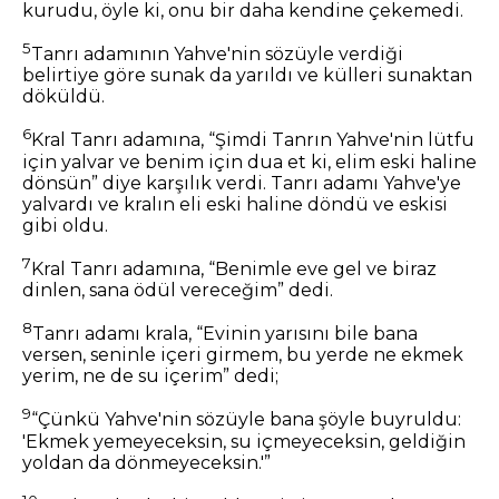
kurudu, öyle ki, onu bir daha kendine çekemedi.
5
Tanrı adamının Yahve'nin sözüyle verdiği
belirtiye göre sunak da yarıldı ve külleri sunaktan
döküldü.
6
Kral Tanrı adamına, “Şimdi Tanrın Yahve'nin lütfu
için yalvar ve benim için dua et ki, elim eski haline
dönsün” diye karşılık verdi. Tanrı adamı Yahve'ye
yalvardı ve kralın eli eski haline döndü ve eskisi
gibi oldu.
7
Kral Tanrı adamına, “Benimle eve gel ve biraz
dinlen, sana ödül vereceğim” dedi.
8
Tanrı adamı krala, “Evinin yarısını bile bana
versen, seninle içeri girmem, bu yerde ne ekmek
yerim, ne de su içerim” dedi;
9
“Çünkü Yahve'nin sözüyle bana şöyle buyruldu:
'Ekmek yemeyeceksin, su içmeyeceksin, geldiğin
yoldan da dönmeyeceksin.'”