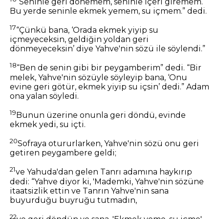
“Seninle geri dönemem, seninle içeri giremem.
Bu yerde seninle ekmek yemem, su içmem.” dedi.
17
“Çünkü bana, ‘Orada ekmek yiyip su
içmeyeceksin, geldiğin yoldan geri
dönmeyeceksin’ diye Yahve'nin sözü ile söylendi.”
18
“Ben de senin gibi bir peygamberim” dedi. “Bir
melek, Yahve'nin sözüyle söyleyip bana, ‘Onu
evine geri götür, ekmek yiyip su içsin’ dedi.” Adam
ona yalan söyledi.
19
Bunun üzerine onunla geri döndü, evinde
ekmek yedi, su içti.
20
Sofraya otururlarken, Yahve'nin sözü onu geri
getiren peygambere geldi;
21
ve Yahuda'dan gelen Tanrı adamına haykırıp
dedi: “Yahve diyor ki, 'Mademki, Yahve'nin sözüne
itaatsizlik ettin ve Tanrın Yahve'nin sana
buyurduğu buyruğu tutmadın,
22