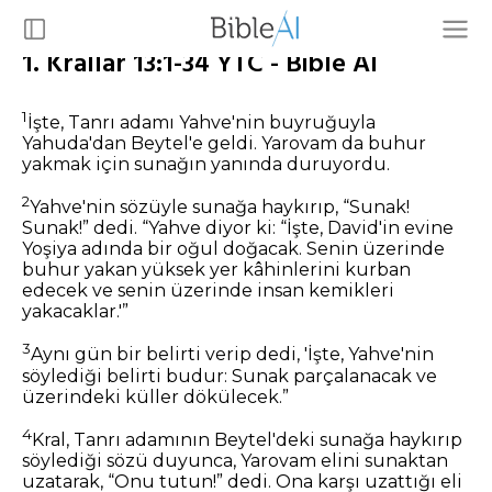
1. Krallar 13:1-34 YTC - Bible AI
1
İşte, Tanrı adamı Yahve'nin buyruğuyla
Yahuda'dan Beytel'e geldi. Yarovam da buhur
yakmak için sunağın yanında duruyordu.
2
Yahve'nin sözüyle sunağa haykırıp, “Sunak!
Sunak!” dedi. “Yahve diyor ki: “İşte, David'in evine
Yoşiya adında bir oğul doğacak. Senin üzerinde
buhur yakan yüksek yer kâhinlerini kurban
edecek ve senin üzerinde insan kemikleri
yakacaklar.'”
3
Aynı gün bir belirti verip dedi, 'İşte, Yahve'nin
söylediği belirti budur: Sunak parçalanacak ve
üzerindeki küller dökülecek.”
4
Kral, Tanrı adamının Beytel'deki sunağa haykırıp
söylediği sözü duyunca, Yarovam elini sunaktan
uzatarak, “Onu tutun!” dedi. Ona karşı uzattığı eli