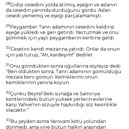
28
Gidip cesedini yolda atılmış, eşeğin ve aslanın
da cesedin yanında durduğunu gördü. Aslan
cesedi yememiş ve eşeği parçalamamıştı.
29
Peygamber Tanrı adamının cesedini kaldırıp
eşeğe yükledi ve geri getirdi. Yas tutmak ve onu
gömmek için yaşlı peygamberin kentine geldi.
30
Cesetini kendi mezarına yatırdı. Onlar da onun
için yas tutup, “Ah, kardeşim!” dediler.
31
Onu gömdükten sonra oğullarına söyleyip dedi:
“Ben öldükten sonra, Tanrı adamının gömüldüğü
mezara beni gömün. Kemiklerimi onun
kemiklerinin yanına koyun.
32
Çünkü Beytel’deki sunağa ve Samiriye
kentlerindeki bütün yüksek yerlerin evlerine
karşı Yahve'nin sözüyle haykırdığı söz kesinlikle
olacaktır.”
33
Bu şeyden sonra Yarovam kötü yolundan
dönmedi, ama yine bütün halkın arasından