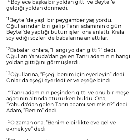
10
Böylece başka bir yoldan gitti ve Beytel'e
geldiği yoldan dönmedi.
11
Beytel'de yaşlı bir peygamber yaşıyordu.
Oğullarından biri gelip Tanrı adamının o gün
Beytel'de yaptığı bütün işleri ona anlattı. Krala
söylediği sözleri de babalarına anlattılar.
12
Babaları onlara, “Hangi yoldan gitti?” dedi.
Oğulları Yahuda'dan gelen Tanrı adamının hangi
yoldan gittiğini görmüşlerdi.
13
Oğullarına, “Eşeği benim için eyerleyin” dedi.
Onlar da eşeği eyerlediler ve eşeğe bindi.
14
Tanrı adamının peşinden gitti ve onu bir meşe
ağacının altında otururken buldu. Ona,
“Yahuda'dan gelen Tanrı adamı sen misin?” dedi.
Adam, “Benim” dedi.
15
O zaman ona, “Benimle birlikte eve gel ve
ekmek ye” dedi.
16