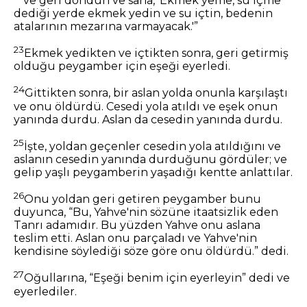
ve geri döndün ve sana, 'Ekmek yeme, su içme'
dediği yerde ekmek yedin ve su içtin, bedenin
atalarının mezarına varmayacak.'”
23
Ekmek yedikten ve içtikten sonra, geri getirmiş
olduğu peygamber için eşeği eyerledi.
24
Gittikten sonra, bir aslan yolda onunla karşılaştı
ve onu öldürdü. Cesedi yola atıldı ve eşek onun
yanında durdu. Aslan da cesedin yanında durdu.
25
İşte, yoldan geçenler cesedin yola atıldığını ve
aslanın cesedin yanında durduğunu gördüler; ve
gelip yaşlı peygamberin yaşadığı kentte anlattılar.
26
Onu yoldan geri getiren peygamber bunu
duyunca, “Bu, Yahve'nin sözüne itaatsizlik eden
Tanrı adamıdır. Bu yüzden Yahve onu aslana
teslim etti. Aslan onu parçaladı ve Yahve'nin
kendisine söylediği söze göre onu öldürdü.” dedi.
27
Oğullarına, “Eşeği benim için eyerleyin” dedi ve
eyerlediler.