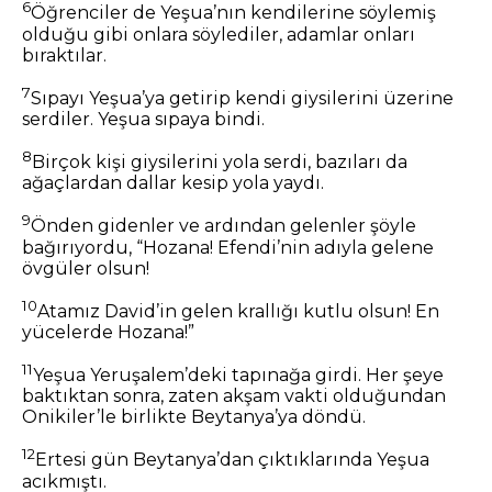
6
Öğrenciler de Yeşua’nın kendilerine söylemiş
olduğu gibi onlara söylediler, adamlar onları
bıraktılar.
7
Sıpayı Yeşua’ya getirip kendi giysilerini üzerine
serdiler. Yeşua sıpaya bindi.
8
Birçok kişi giysilerini yola serdi, bazıları da
ağaçlardan dallar kesip yola yaydı.
9
Önden gidenler ve ardından gelenler şöyle
bağırıyordu, “Hozana! Efendi’nin adıyla gelene
övgüler olsun!
10
Atamız David’in gelen krallığı kutlu olsun! En
yücelerde Hozana!”
11
Yeşua Yeruşalem’deki tapınağa girdi. Her şeye
baktıktan sonra, zaten akşam vakti olduğundan
Onikiler’le birlikte Beytanya’ya döndü.
12
Ertesi gün Beytanya’dan çıktıklarında Yeşua
acıkmıştı.