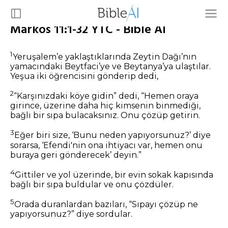
Markos 11:1-32 YTC - Bible AI
1
Yeruşalem’e yaklaştıklarında Zeytin Dağı’nın
yamacındaki Beytfaci’ye ve Beytanya’ya ulaştılar.
Yeşua iki öğrencisini gönderip dedi,
2
“Karşınızdaki köye gidin” dedi, “Hemen oraya
girince, üzerine daha hiç kimsenin binmediği,
bağlı bir sıpa bulacaksınız. Onu çözüp getirin.
3
Eğer biri size, ‘Bunu neden yapıyorsunuz?’ diye
sorarsa, ‘Efendi'nin ona ihtiyacı var, hemen onu
buraya geri gönderecek’ deyin.”
4
Gittiler ve yol üzerinde, bir evin sokak kapısında
bağlı bir sıpa buldular ve onu çözdüler.
5
Orada duranlardan bazıları, “Sıpayı çözüp ne
yapıyorsunuz?” diye sordular.