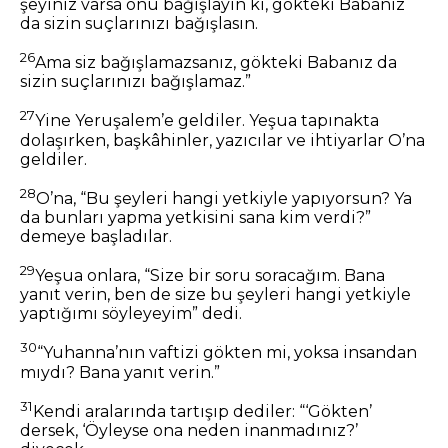
şeyiniz varsa onu bağışlayın ki, gökteki Babanız
da sizin suçlarınızı bağışlasın.
26
Ama siz bağışlamazsanız, gökteki Babanız da
sizin suçlarınızı bağışlamaz.”
27
Yine Yeruşalem’e geldiler. Yeşua tapınakta
dolaşırken, başkâhinler, yazıcılar ve ihtiyarlar O’na
geldiler.
28
O’na, “Bu şeyleri hangi yetkiyle yapıyorsun? Ya
da bunları yapma yetkisini sana kim verdi?”
demeye başladılar.
29
Yeşua onlara, “Size bir soru soracağım. Bana
yanıt verin, ben de size bu şeyleri hangi yetkiyle
yaptığımı söyleyeyim” dedi.
30
“Yuhanna’nın vaftizi gökten mi, yoksa insandan
mıydı? Bana yanıt verin.”
31
Kendi aralarında tartışıp dediler: “‘Gökten’
dersek, ‘Öyleyse ona neden inanmadınız?’