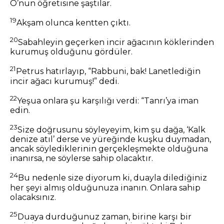
O’nun öğretisine şaştılar.
19
Akşam olunca kentten çıktı.
20
Sabahleyin geçerken incir ağacının köklerinden
kurumuş olduğunu gördüler.
21
Petrus hatırlayıp, “Rabbuni, bak! Lanetlediğin
incir ağacı kurumuş!” dedi.
22
Yeşua onlara şu karşılığı verdi: “Tanrı’ya iman
edin.
23
Size doğrusunu söyleyeyim, kim şu dağa, ‘Kalk
denize atıl’ derse ve yüreğinde kuşku duymadan,
ancak söylediklerinin gerçekleşmekte olduğuna
inanırsa, ne söylerse sahip olacaktır.
24
Bu nedenle size diyorum ki, duayla dilediğiniz
her şeyi almış olduğunuza inanın. Onlara sahip
olacaksınız.
25
Duaya durduğunuz zaman, birine karşı bir