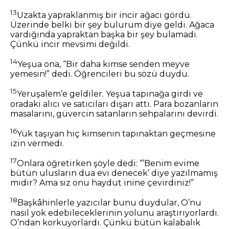
13
Uzakta yapraklanmış bir incir ağacı gördü.
Üzerinde belki bir şey bulurum diye geldi. Ağaca
vardığında yapraktan başka bir şey bulamadı.
Çünkü incir mevsimi değildi.
14
Yeşua ona, “Bir daha kimse senden meyve
yemesin!” dedi. Öğrencileri bu sözü duydu.
15
Yeruşalem’e geldiler. Yeşua tapınağa girdi ve
oradaki alıcı ve satıcıları dışarı attı. Para bozanların
masalarını, güvercin satanların sehpalarını devirdi.
16
Yük taşıyan hiç kimsenin tapınaktan geçmesine
izin vermedi.
17
Onlara öğretirken şöyle dedi: “’Benim evime
bütün ulusların dua evi denecek’ diye yazılmamış
mıdır? Ama siz onu haydut inine çevirdiniz!”
18
Başkâhinlerle yazıcılar bunu duydular, O’nu
nasıl yok edebileceklerinin yolunu araştırıyorlardı.
O’ndan korkuyorlardı. Çünkü bütün kalabalık