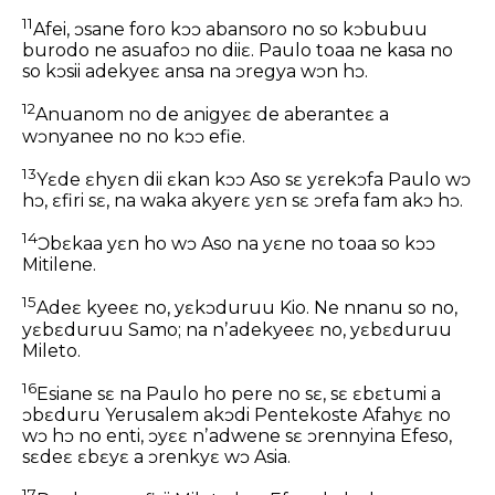
11
Afei, ɔsane foro kɔɔ abansoro no so kɔbubuu
burodo ne asuafoɔ no diiɛ. Paulo toaa ne kasa no
so kɔsii adekyeɛ ansa na ɔregya wɔn hɔ.
12
Anuanom no de anigyeɛ de aberanteɛ a
wɔnyanee no no kɔɔ efie.
13
Yɛde ɛhyɛn dii ɛkan kɔɔ Aso sɛ yɛrekɔfa Paulo wɔ
hɔ, ɛfiri sɛ, na waka akyerɛ yɛn sɛ ɔrefa fam akɔ hɔ.
14
Ɔbɛkaa yɛn ho wɔ Aso na yɛne no toaa so kɔɔ
Mitilene.
15
Adeɛ kyeeɛ no, yɛkɔduruu Kio. Ne nnanu so no,
yɛbɛduruu Samo; na nʼadekyeeɛ no, yɛbɛduruu
Mileto.
16
Esiane sɛ na Paulo ho pere no sɛ, sɛ ɛbɛtumi a
ɔbɛduru Yerusalem akɔdi Pentekoste Afahyɛ no
wɔ hɔ no enti, ɔyɛɛ nʼadwene sɛ ɔrennyina Efeso,
sɛdeɛ ɛbɛyɛ a ɔrenkyɛ wɔ Asia.
17