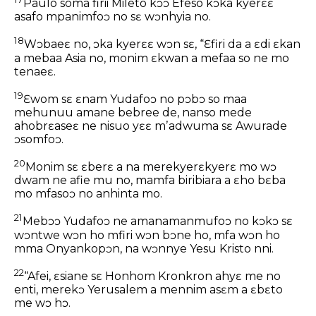
Paulo soma firii Mileto kɔɔ Efeso kɔka kyerɛɛ
asafo mpanimfoɔ no sɛ wɔnhyia no.
18
Wɔbaeɛ no, ɔka kyerɛɛ wɔn sɛ, “Ɛfiri da a ɛdi ɛkan
a mebaa Asia no, monim ɛkwan a mefaa so ne mo
tenaeɛ.
19
Ɛwom sɛ ɛnam Yudafoɔ no pɔbɔ so maa
mehunuu amane bebree de, nanso mede
ahobrɛaseɛ ne nisuo yɛɛ mʼadwuma sɛ Awurade
ɔsomfoɔ.
20
Monim sɛ ɛberɛ a na merekyerɛkyerɛ mo wɔ
dwam ne afie mu no, mamfa biribiara a ɛho bɛba
mo mfasoɔ no anhinta mo.
21
Mebɔɔ Yudafoɔ ne amanamanmufoɔ no kɔkɔ sɛ
wɔntwe wɔn ho mfiri wɔn bɔne ho, mfa wɔn ho
mma Onyankopɔn, na wɔnnye Yesu Kristo nni.
22
“Afei, ɛsiane sɛ Honhom Kronkron ahyɛ me no
enti, merekɔ Yerusalem a mennim asɛm a ɛbɛto
me wɔ hɔ.