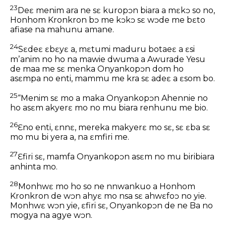
23
Deɛ menim ara ne sɛ kuropɔn biara a mɛkɔ so no,
Honhom Kronkron bɔ me kɔkɔ sɛ wɔde me bɛto
afiase na mahunu amane.
24
Sɛdeɛ ɛbɛyɛ a, mɛtumi maduru botaeɛ a ɛsi
mʼanim no ho na mawie dwuma a Awurade Yesu
de maa me sɛ menka Onyankopɔn dom ho
asɛmpa no enti, mammu me kra sɛ adeɛ a ɛsom bo.
25
“Menim sɛ mo a maka Onyankopɔn Ahennie no
ho asɛm akyerɛ mo no mu biara renhunu me bio.
26
Ɛno enti, ɛnnɛ, mereka makyerɛ mo sɛ, sɛ ɛba sɛ
mo mu bi yera a, na ɛmfiri me.
27
Ɛfiri sɛ, mamfa Onyankopɔn asɛm no mu biribiara
anhinta mo.
28
Monhwɛ mo ho so ne nnwankuo a Honhom
Kronkron de wɔn ahyɛ mo nsa sɛ ahwɛfoɔ no yie.
Monhwɛ wɔn yie, ɛfiri sɛ, Onyankopɔn de ne Ba no
mogya na agye wɔn.