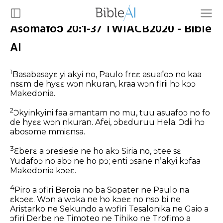
Asomafoɔ 20:1-37 TWIACB2020 - Bible
AI
1
Basabasayɛ yi akyi no, Paulo frɛɛ asuafoɔ no kaa
nsɛm de hyɛɛ wɔn nkuran, kraa wɔn firii hɔ kɔɔ
Makedonia.
2
Ɔkyinkyini faa amantam no mu, tuu asuafoɔ no fo
de hyɛɛ wɔn nkuran. Afei, ɔbɛduruu Hela. Ɔdii hɔ
abosome mmiɛnsa.
3
Ɛberɛ a ɔresiesie ne ho akɔ Siria no, ɔtee sɛ
Yudafoɔ no abɔ ne ho pɔ; enti ɔsane nʼakyi kɔfaa
Makedonia kɔeɛ.
4
Piro a ɔfiri Beroia no ba Sopater ne Paulo na
ɛkɔeɛ. Wɔn a wɔka ne ho kɔeɛ no nso bi ne
Aristarko ne Sekundo a wɔfiri Tesalonika ne Gaio a
ɔfiri Derbe ne Timoteo ne Tihiko ne Trofimo a