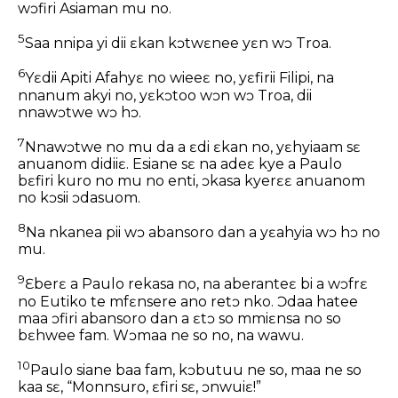
wɔfiri Asiaman mu no.
5
Saa nnipa yi dii ɛkan kɔtwɛnee yɛn wɔ Troa.
6
Yɛdii Apiti Afahyɛ no wieeɛ no, yɛfirii Filipi, na
nnanum akyi no, yɛkɔtoo wɔn wɔ Troa, dii
nnawɔtwe wɔ hɔ.
7
Nnawɔtwe no mu da a ɛdi ɛkan no, yɛhyiaam sɛ
anuanom didiiɛ. Esiane sɛ na adeɛ kye a Paulo
bɛfiri kuro no mu no enti, ɔkasa kyerɛɛ anuanom
no kɔsii ɔdasuom.
8
Na nkanea pii wɔ abansoro dan a yɛahyia wɔ hɔ no
mu.
9
Ɛberɛ a Paulo rekasa no, na aberanteɛ bi a wɔfrɛ
no Eutiko te mfɛnsere ano retɔ nko. Ɔdaa hatee
maa ɔfiri abansoro dan a ɛtɔ so mmiɛnsa no so
bɛhwee fam. Wɔmaa ne so no, na wawu.
10
Paulo siane baa fam, kɔbutuu ne so, maa ne so
kaa sɛ, “Monnsuro, ɛfiri sɛ, ɔnwuiɛ!”