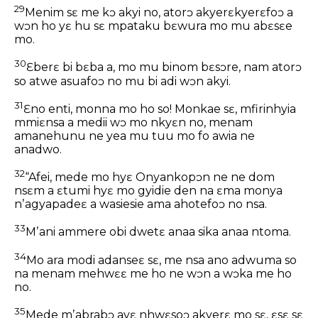
29
Menim sɛ me kɔ akyi no, atorɔ akyerɛkyerɛfoɔ a
wɔn ho yɛ hu sɛ mpataku bɛwura mo mu abɛsɛe
mo.
30
Ɛberɛ bi bɛba a, mo mu binom bɛsɔre, nam atorɔ
so atwe asuafoɔ no mu bi adi wɔn akyi.
31
Ɛno enti, monna mo ho so! Monkae sɛ, mfirinhyia
mmiɛnsa a medii wɔ mo nkyɛn no, menam
amanehunu ne yea mu tuu mo fo awia ne
anadwo.
32
“Afei, mede mo hyɛ Onyankopɔn ne ne dom
nsɛm a ɛtumi hyɛ mo gyidie den na ɛma monya
nʼagyapadeɛ a wasiesie ama ahotefoɔ no nsa.
33
Mʼani ammere obi dwetɛ anaa sika anaa ntoma.
34
Mo ara modi adanseɛ sɛ, me nsa ano adwuma so
na menam mehwɛɛ me ho ne wɔn a wɔka me ho
no.
35
Mede mʼabrabɔ ayɛ nhwɛsoɔ akyerɛ mo sɛ, ɛsɛ sɛ