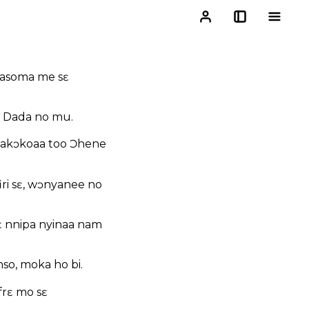
wɔasoma me sɛ
 Dada no mu.
ɛ akɔkoaa too Ɔhene
ri sɛ, wɔnyanee no
ɛ nnipa nyinaa nam
o, moka ho bi.
rɛ mo sɛ