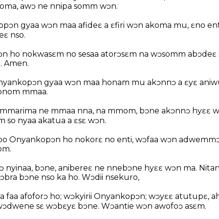
oma, awɔ ne nnipa somm wɔn.
opɔn gyaa wɔn maa afideɛ a ɛfiri wɔn akoma mu, ɛno en
ɛ nso.
 ho nokwasɛm no sesaa atorɔsɛm na wɔsomm abɔdeɛ 
. Amen.
, Onyankopɔn gyaa wɔn maa honam mu akɔnnɔ a ɛyɛ ani
konom mmaa.
na mmarima ne mmaa nna, na mmom, bɔne akɔnnɔ hyɛɛ
 so nyaa akatua a ɛsɛ wɔn.
 poo Onyankopɔn ho nokorɛ no enti, wɔfaa wɔn adwemm
om.
yinaa, bɔne, anibereɛ ne nnebɔne hyɛɛ wɔn ma. Nitan
e ɔbra bɔne nso ka ho. Wɔdii nsekuro,
a faa afoforɔ ho; wɔkyirii Onyankopɔn; wɔyɛɛ atutupɛ, 
wɔdwene sɛ wɔbɛyɛ bɔne. Wɔantie wɔn awofoɔ asɛm.