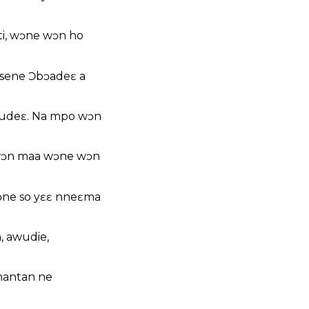
ti, wɔne wɔn ho
sene Ɔbɔadeɛ a
wudeɛ. Na mpo wɔn
 wɔn maa wɔne wɔn
ɔne so yɛɛ nneɛma
, awudie,
ahantan ne