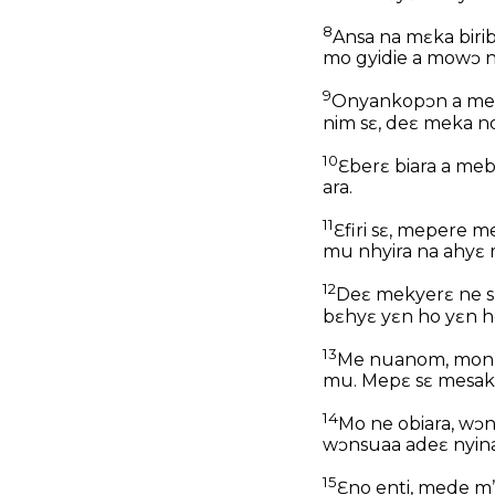
8
Ansa na mɛka biri
mo gyidie a mowɔ n
9
Onyankopɔn a med
nim sɛ, deɛ meka n
10
Ɛberɛ biara a m
ara.
11
Ɛfiri sɛ, meper
mu nhyira na ahyɛ 
12
Deɛ mekyerɛ ne s
bɛhyɛ yɛn ho yɛn h
13
Me nuanom, monka
mu. Mepɛ sɛ mesa
14
Mo ne obiara, wɔn
wɔnsuaa adeɛ nyina
15
Ɛno enti, mede 