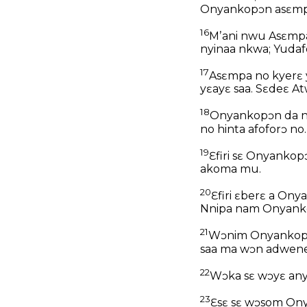
Onyankopɔn asɛmp
16
Mʼani nwu Asɛmpa
nyinaa nkwa; Yuda
17
Asɛmpa no kyerɛ 
yɛayɛ saa. Sɛdeɛ At
18
Onyankopɔn da nʼa
no hinta afoforɔ no.
19
Ɛfiri sɛ Onyanko
akoma mu.
20
Ɛfiri ɛberɛ a On
Nnipa nam Onyankop
21
Wɔnim Onyankopɔn
saa ma wɔn adwen
22
Wɔka sɛ wɔyɛ any
23
Ɛsɛ sɛ wɔsom Ony