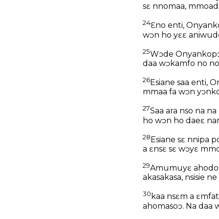
sɛ nnomaa, mmoad
24
Ɛno enti, Onyank
wɔn ho yɛɛ aniwude
25
Wɔde Onyankopɔn
daa wɔkamfo no no
26
Esiane saa enti
mmaa fa wɔn yɔn
27
Saa ara nso na 
ho wɔn ho daeɛ nam
28
Esiane sɛ nnipa
a ɛnsɛ sɛ wɔyɛ mm
29
Amumuyɛ ahodoɔ n
akasakasa, nsisie n
30
kaa nsɛm a ɛmfat
ahomasoɔ. Na daa 