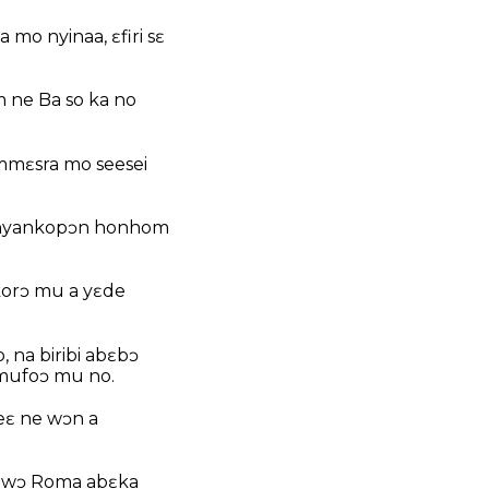
mo nyinaa, ɛfiri sɛ
ne Ba so ka no
mɛsra mo seesei
Onyankopɔn honhom
orɔ mu a yɛde
na biribi abɛbɔ
mufoɔ mu no.
eɛ ne wɔn a
n wɔ Roma abɛka