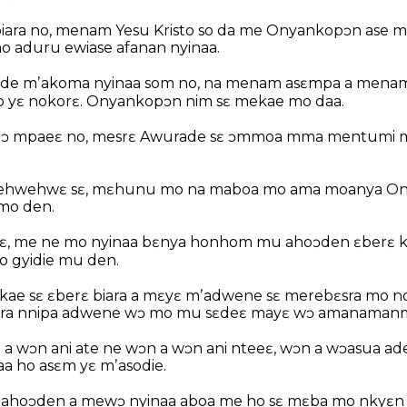
biara no, menam Yesu Kristo so da me Onyankopɔn ase ma 
o aduru ewiase afanan nyinaa.
e mʼakoma nyinaa som no, na menam asɛmpa a menam 
o yɛ nokorɛ. Onyankopɔn nim sɛ mekae mo daa.
ebɔ mpaeɛ no, mesrɛ Awurade sɛ ɔmmoa mma mentumi m
e mehwehwɛ sɛ, mɛhunu mo na maboa mo ama moanya 
mo den.
ɛ, me ne mo nyinaa bɛnya honhom mu ahoɔden ɛberɛ k
o gyidie mu den.
e sɛ ɛberɛ biara a mɛyɛ mʼadwene sɛ merebɛsra mo no, 
kra nnipa adwene wɔ mo mu sɛdeɛ mayɛ wɔ amanaman
 a wɔn ani ate ne wɔn a wɔn ani nteeɛ, wɔn a wɔasua ad
a ho asɛm yɛ mʼasodie.
mʼahoɔden a mewɔ nyinaa aboa me ho sɛ mɛba mo nkyɛ