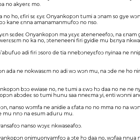
a no akyerɛ mo.
 no ho, ɛfiri sɛ ɛyɛ Onyankopɔn tumi a ɔnam so gye wɔn
foɔ kane ɛnna amanamanmufoɔ no nso.
yɛn sɛdeɛ Onyankopɔn ma yɛyɛ ateneneefoɔ, na ɛnam g
werɛsɛm no ka no, ɔteneneeni firi gyidie mu bɛnya nkwa
bufuo adi firi ɔsoro de tia nnebɔneyɛfoɔ nyinaa ne nn
pɔn ada ne nokwasɛm no adi wɔ wɔn mu, na ɔde ne ho n
yankopɔn bɔɔ ewiase no, ne tumi a ɛwɔ hɔ daa no ne ne n
ɔn abɔdeɛ so tumi hunu saa nneɛma yi, enti wɔnni anoy
, nanso wɔmfa ne anidie a ɛfata no no mma no na wɔnn
e mu nnɔ na esum aduru mu.
ansafoɔ nanso wɔyɛ nkwaseafoɔ.
ankopɔn onimuonyamfoɔ a ɔte hɔ daa no, wɔfaa nnua n