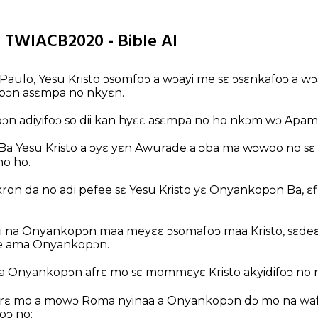
1 TWIACB2020 - Bible AI
 Paulo, Yesu Kristo ɔsomfoɔ a wɔayi me sɛ ɔsɛnkafoɔ a 
ɔn asɛmpa no nkyɛn.
 adiyifoɔ so dii kan hyɛɛ asɛmpa no ho nkɔm wɔ Apam
e Ba Yesu Kristo a ɔyɛ yɛn Awurade a ɔba ma wɔwoo no s
o ho.
n da no adi pefee sɛ Yesu Kristo yɛ Onyankopɔn Ba, ɛfi
ti na Onyankopɔn maa meyɛɛ ɔsomafoɔ maa Kristo, sɛde
tie ama Onyankopɔn.
Onyankopɔn afrɛ mo sɛ mommɛyɛ Kristo akyidifoɔ no ns
erɛ mo a mowɔ Roma nyinaa a Onyankopɔn dɔ mo na waf
oɔ no: