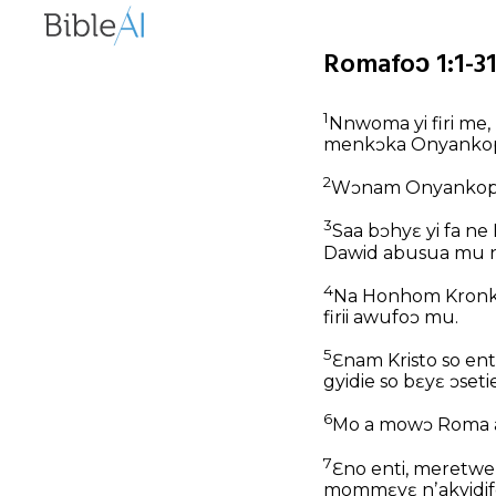
Romafoɔ 1:1-3
1
Nnwoma yi firi me,
menkɔka Onyankop
2
Wɔnam Onyankopɔn
3
Saa bɔhyɛ yi fa n
Dawid abusua mu n
4
Na Honhom Kronkro
firii awufoɔ mu.
5
Ɛnam Kristo so en
gyidie so bɛyɛ ɔse
6
Mo a mowɔ Roma a 
7
Ɛno enti, meretw
mommɛyɛ nʼakyidif