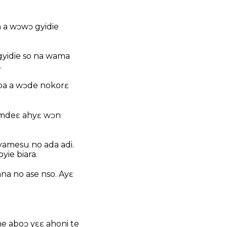
 a wɔwɔ gyidie
yidie so na wama
.
ipa a wɔde nokorɛ
imdeɛ ahyɛ wɔn
yamesu no ada adi.
ie biara.
a no ase nso. Ayɛ
e aboɔ yɛɛ ahoni te